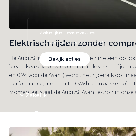
Zakelijke Lease acties
Elektrisch rijden zonder comp
Profiteer van zakelijk voordeel
De Audi A6 e-tron-modellen vallen meteen op doo
Bekijk acties
ideale keuze voor wie premium elektrisch rijden 
en 0,24 voor de Avant) wordt het rijbereik optima
performance, met een 100 kWh accupakket, biedt 
Momenteel staat de Audi A6 Avant e-tron in onze
Zakelijk
Terug