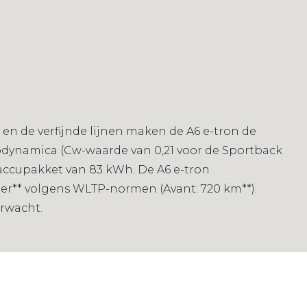
n de verfijnde lijnen maken de A6 e-tron de
erodynamica (Cw-waarde van 0,21 voor de Sportback
n accupakket van 83 kWh. De A6 e-tron
er** volgens WLTP-normen (Avant: 720 km**).
erwacht.