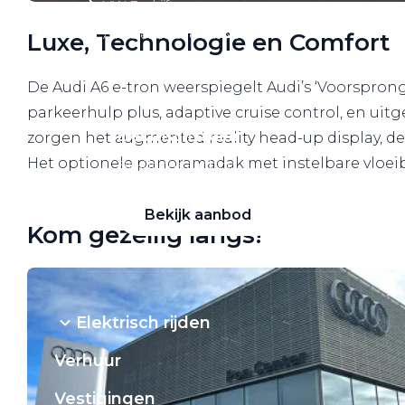
VW Bedrijfswagens
Alle elektrische auto's
Luxe, Technologie en Comfort
De Audi A6 e-tron weerspiegelt Audi’s ‘Voorspron
parkeerhulp plus, adaptive cruise control, en uitg
Elektrisch rijden
zorgen het augmented reality head-up display, d
Het optionele panoramadak met instelbare vloeibar
Bekijk ons aanbod
Bekijk aanbod
Kom gezellig langs!
Elektrisch rijden
Verhuur
Vestigingen