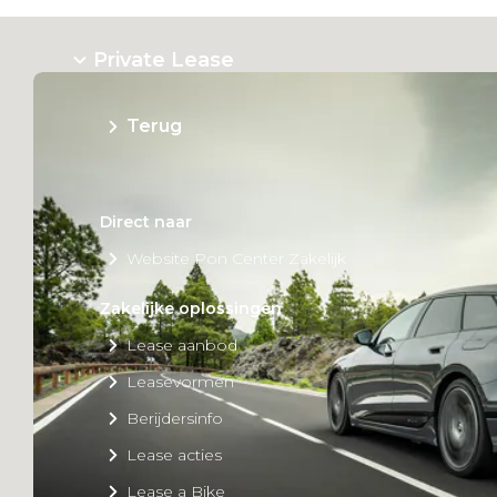
Private Lease
Terug
Direct naar
Website Pon Center Zakelijk
Zakelijke oplossingen
Lease aanbod
Leasevormen
Berijdersinfo
Lease acties
Lease a Bike