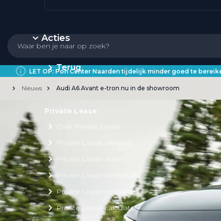
Acties
Terug
LET OP: Pon Center Naarden tijdelijk minder goed te bere
Nieuws
Audi A6 Avant e-tron nu in de showroom
Private Lease
Over Private Lease
Private Lease aanbod
Private Lease acties
Private Lease elektrisch
Private Lease occasions
Private Lease calculator