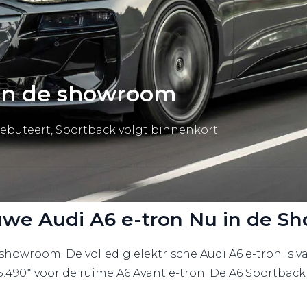
 in de showroom
debuteert, Sportback volgt binnenkort
we Audi A6 e-tron Nu in de 
showroom. De volledig elektrische Audi A6 e-tron is v
5.490* voor de ruime A6 Avant e-tron. De A6 Sportback e