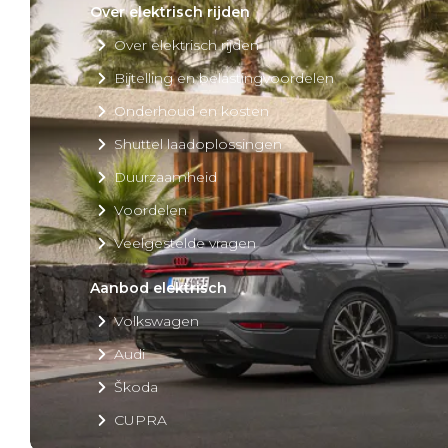
Over elektrisch rijden
Over elektrisch rijden
Bijtelling en belastingvoordelen
Onderhoud en kosten
Shuttel laadoplossingen
Duurzaamheid
Voordelen
Veelgestelde vragen
Aanbod elektrisch
Volkswagen
Audi
Škoda
CUPRA