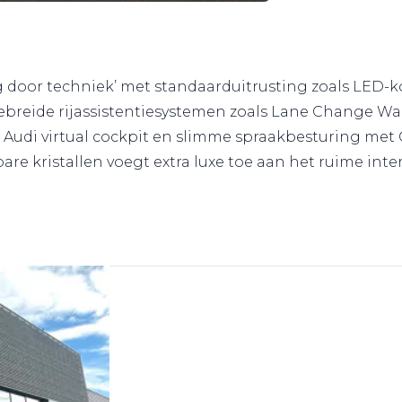
g door techniek’ met standaarduitrusting zoals LED-k
ebreide rijassistentiesystemen zoals Lane Change Warni
e Audi virtual cockpit en slimme spraakbesturing met
e kristallen voegt extra luxe toe aan het ruime interi