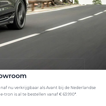
Showroom
anaf nu verkrijgbaar als Avant bij de Nederlandse
-tron is al te bestellen vanaf € 63.990*.