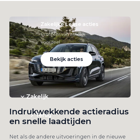
Zakelijke Lease acties
Profiteer van zakelijk
voordeel
Bekijk acties
Zakelijk
Indrukwekkende actieradius
Terug
en snelle laadtijden
Net als de andere uitvoeringen in de nieuwe