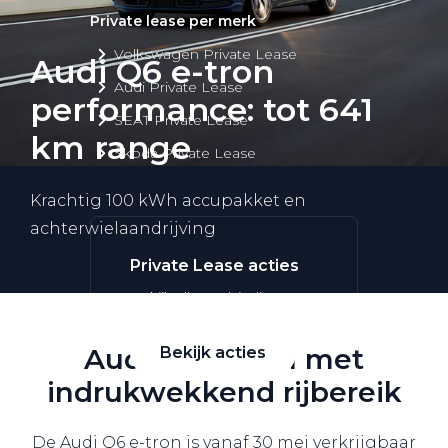
Private lease per merk
Volkswagen Private Lease
Audi Q6 e-tron
Audi Private Lease
performance: tot 641
SEAT Private Lease
km range
Škoda Private Lease
Krachtig 100 kWh accupakket en
achterwielaandrijving
Private Lease acties
Bekijk alle aanbiedingen
Audi Q6 e-tron met
Bekijk acties
indrukwekkend rijbereik
De Audi Q6 e-tron is vanaf 30 mei verkrijgbaar