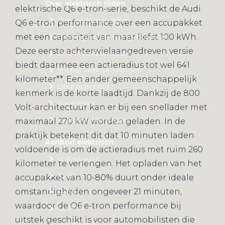
Over elektrisch rijden
elektrische Q6 e-tron-serie, beschikt de Audi
Over elektrisch rijden
Q6 e-tron performance over een accupakket
met een capaciteit van maar liefst 100 kWh.
Bijtelling en belastingvoordelen
Deze eerste achterwielaangedreven versie
Onderhoud en kosten
biedt daarmee een actieradius tot wel 641
Shuttel laadoplossingen
kilometer**. Een ander gemeenschappelijk
Duurzaamheid
kenmerk is de korte laadtijd. Dankzij de 800
Voordelen
Volt-architectuur kan er bij een snellader met
Veelgestelde vragen
maximaal 270 kW worden geladen. In de
praktijk betekent dit dat 10 minuten laden
Aanbod elektrisch
voldoende is om de actieradius met ruim 260
Volkswagen
kilometer te verlengen. Het opladen van het
Audi
accupakket van 10-80% duurt onder ideale
omstandigheden ongeveer 21 minuten,
Škoda
waardoor de Q6 e-tron performance bij
CUPRA
uitstek geschikt is voor automobilisten die
VW Bedrijfswagens