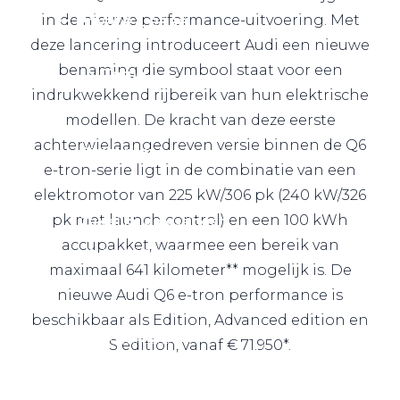
Private Lease
in de nieuwe performance-uitvoering. Met
deze lancering introduceert Audi een nieuwe
benaming die symbool staat voor een
Terug
indrukwekkend rijbereik van hun elektrische
modellen. De kracht van deze eerste
achterwielaangedreven versie binnen de Q6
Direct naar
e-tron-serie ligt in de combinatie van een
Website Pon Center Zakelijk
elektromotor van 225 kW/306 pk (240 kW/326
pk met launch control) en een 100 kWh
Zakelijke oplossingen
accupakket, waarmee een bereik van
Lease aanbod
maximaal 641 kilometer** mogelijk is. De
Leasevormen
nieuwe Audi Q6 e-tron performance is
Berijdersinfo
beschikbaar als Edition, Advanced edition en
Lease acties
S edition, vanaf € 71.950*.
Lease a Bike