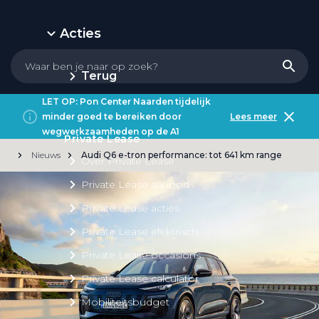
Acties
Terug
LET OP: Pon Center Naarden tijdelijk
minder goed te bereiken door
Lees meer
wegwerkzaamheden op de A1
Private Lease
Nieuws
Audi Q6 e-tron performance: tot 641 km range
Over Private Lease
Private Lease aanbod
Private Lease acties
Private Lease elektrisch
Private Lease occasions
Private Lease calculator
Mobiliteitsbudget