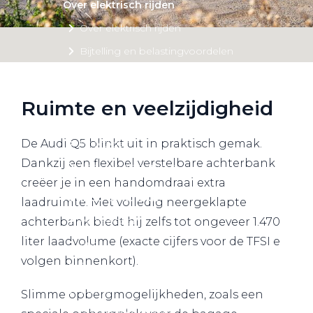
Over elektrisch rijden
Over elektrisch rijden
Bijtelling en belastingvoordelen
Onderhoud en kosten
Shuttel laadoplossingen
Ruimte en veelzijdigheid
Duurzaamheid
Voordelen
De Audi Q5 blinkt uit in praktisch gemak.
Dankzij een flexibel verstelbare achterbank
Veelgestelde vragen
creëer je in een handomdraai extra
Aanbod elektrisch
laadruimte. Met volledig neergeklapte
Volkswagen
achterbank biedt hij zelfs tot ongeveer 1.470
liter laadvolume (exacte cijfers voor de TFSI e
Audi
volgen binnenkort).
Škoda
CUPRA
Slimme opbergmogelijkheden, zoals een
VW Bedrijfswagens