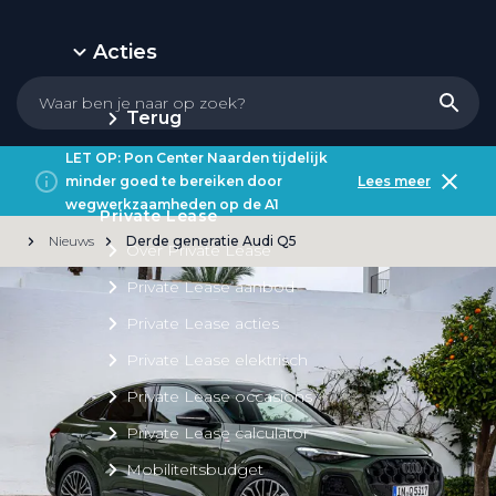
Acties
Terug
LET OP: Pon Center Naarden tijdelijk
minder goed te bereiken door
Lees meer
wegwerkzaamheden op de A1
Private Lease
Nieuws
Derde generatie Audi Q5
Over Private Lease
Private Lease aanbod
Private Lease acties
Private Lease elektrisch
Private Lease occasions
Private Lease calculator
Mobiliteitsbudget