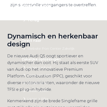
zijn succesvolle voorgangers te overtreffen.
Private Lease
Terug
Dynamisch en herkenbaar
Direct naar
design
Website Pon Center Zakelijk
De nieuwe Audi Q5 oogt sportiever en
Zakelijke oplossingen
dynamischer dan ooit. Hij staat als eerste SUV
Lease aanbod
van Audi op het innovatieve Premium
Leasevormen
Platform Combustion (PPC), geschikt voor
diverse motorvarianten, waaronder de nieuwe
Berijdersinfo
TFSI e plug-in hybride.
Lease acties
Lease a Bike
Kenmerkend zijn de brede Singleframe grille