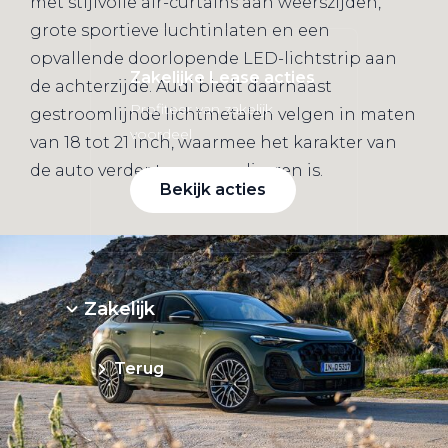
met stijlvolle air-curtains aan weerszijden,
grote sportieve luchtinlaten en een
opvallende doorlopende LED-lichtstrip aan
Zakelijke Lease acties
de achterzijde. Audi biedt daarnaast
Profiteer van zakelijk
gestroomlijnde lichtmetalen velgen in maten
voordeel
van 18 tot 21 inch, waarmee het karakter van
de auto verder te personaliseren is.
Bekijk acties
Zakelijk
Terug