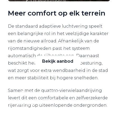
Alle elektrische auto's
Meer comfort op elk terrein
De standaard adaptieve luchtvering speelt
een belangrijke rol in het veelzijdige karakter
Elektrisch rijden
van de nieuwe allroad. Afhankelijk van de
Bekijk ons aanbod
rijomstandigheden past het systeem
automatisch de rijhoogte aan. Daarnaast
Bekijk aanbod
beschikt het model over vierwielbesturing,
wat zorgt voor extra wendbaarheid in de stad
en meer stabiliteit bij hogere snelheden.
Samen met de quattro-vierwielaandrijving
Elektrisch rijden
levert dit een comfortabele en zelfverzekerde
Verhuur
rijervaring op uiteenlopende ondergronden.
Vestigingen