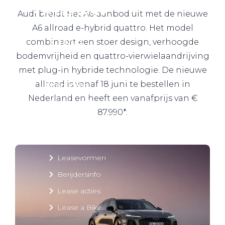
Private Lease
Audi breidt het A6-aanbod uit met de nieuwe
A6 allroad e-hybrid quattro. Het model
combineert een stoer design, verhoogde
Terug
bodemvrijheid en quattro-vierwielaandrijving
met plug-in hybride technologie. De nieuwe
allroad is vanaf 18 juni te bestellen in
Direct naar
Nederland en heeft een vanafprijs van €
Website Pon Center Zakelijk
87.990*.
Zakelijke oplossingen
Lease aanbod
Leasevormen
Berijdersinfo
Lease acties
Lease a Bike