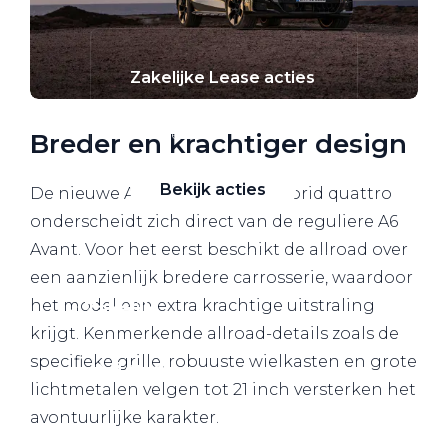
Zakelijke Lease acties
Profiteer van zakelijk
voordeel
Breder en krachtiger design
Bekijk acties
De nieuwe Audi A6 allroad e-hybrid quattro
onderscheidt zich direct van de reguliere A6
Avant. Voor het eerst beschikt de allroad over
een aanzienlijk bredere carrosserie, waardoor
het model een extra krachtige uitstraling
Zakelijk
krijgt. Kenmerkende allroad-details zoals de
specifieke grille, robuuste wielkasten en grote
Terug
lichtmetalen velgen tot 21 inch versterken het
avontuurlijke karakter.