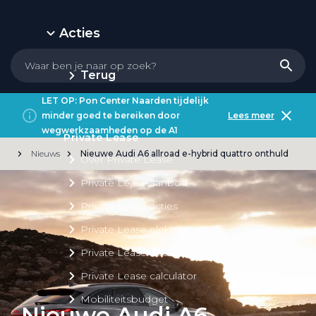
Acties
Terug
LET OP: Pon Center Naarden tijdelijk
minder goed te bereiken door
Lees meer
wegwerkzaamheden op de A1
Private Lease
Nieuws
Nieuwe Audi A6 allroad e-hybrid quattro onthuld
Over Private Lease
Private Lease aanbod
Private Lease acties
Private Lease elektrisch
Private Lease occasions
Private Lease calculator
Mobiliteitsbudget
Nieuwe Audi A6