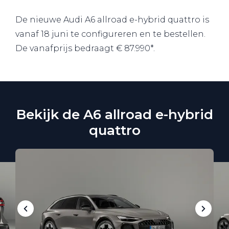
De nieuwe Audi A6 allroad e-hybrid quattro is
vanaf 18 juni te configureren en te bestellen.
De vanafprijs bedraagt € 87.990*.
Bekijk de A6 allroad e-hybrid
quattro