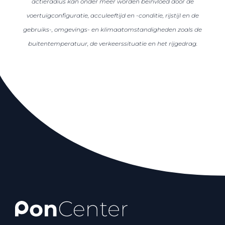
actieradius kan onder meer worden beïnvloed door de
voertuigconfiguratie, acculeeftijd en -conditie, rijstijl en de
gebruiks-, omgevings- en klimaatomstandigheden zoals de
buitentemperatuur, de verkeerssituatie en het rijgedrag.