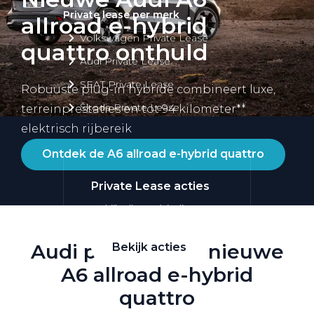
Private lease per merk
allroad e-hybrid
Volkswagen Private Lease
quattro onthuld
Audi Private Lease
SEAT Private Lease
Robuuste plug-in hybride combineert luxe,
Škoda Private Lease
terreinprestaties en tot 94 kilometer**
elektrisch rijbereik
Ontdek de A6 allroad e-hybrid quattro
Private Lease acties
Bekijk alle aanbiedingen
Audi presenteert nieuwe
Bekijk acties
A6 allroad e-hybrid
quattro