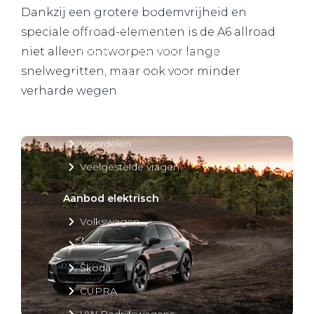
Over elektrisch rijden
Dankzij een grotere bodemvrijheid en
Over elektrisch rijden
speciale offroad-elementen is de A6 allroad
Bijtelling en belastingvoordelen
niet alleen ontworpen voor lange
snelwegritten, maar ook voor minder
Onderhoud en kosten
verharde wegen.
Shuttel laadoplossingen
Duurzaamheid
Voordelen
Veelgestelde vragen
Aanbod elektrisch
Volkswagen
Audi
Škoda
CUPRA
VW Bedrijfswagens