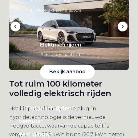
Alle elektrische auto's
Elektrisch rijden
Bekijk ons aanbod
Bekijk aanbod
Tot ruim 100 kilometer
volledig elektrisch rijden
Elektrisch rijden
Het kloppend hart van de plug-in
hybridetechnologie is de vernieuwde
Verhuur
hoogvoltaccu, waarvan de capaciteit is
Vestigingen
vergroot tot 25,9 kWh bruto (20,7 kWh netto).