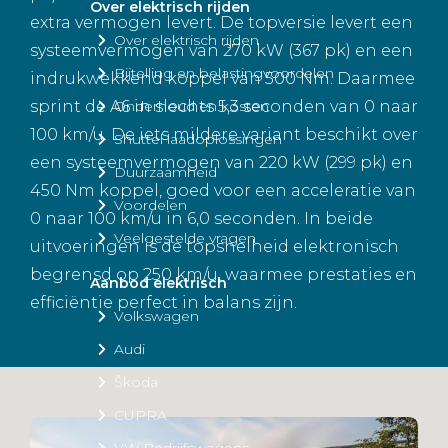
Over elektrisch rijden
extra vermogen levert. De topversie levert een
Over elektrisch rijden
systeemvermogen van 270 kW (367 pk) en een
Bijtelling en belastingvoordelen
indrukwekkend koppel van 500 Nm. Daarmee
sprint de A6 in slechts 5,3 seconden van 0 naar
Onderhoud en kosten
100 km/u. De iets mildere variant beschikt over
Shuttel laadoplossingen
een systeemvermogen van 220 kW (299 pk) en
Duurzaamheid
450 Nm koppel, goed voor een acceleratie van
Voordelen
0 naar 100 km/u in 6,0 seconden. In beide
Veelgestelde vragen
uitvoeringen is de topsnelheid elektronisch
begrensd op 250 km/u, waarmee prestaties en
Aanbod elektrisch
efficiëntie perfect in balans zijn.
Volkswagen
Audi
Škoda
CUPRA
VW Bedrijfswagens