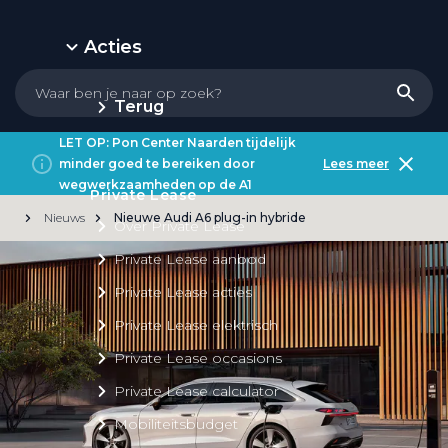
Acties
Terug
LET OP: Pon Center Naarden tijdelijk
minder goed te bereiken door
Lees meer
wegwerkzaamheden op de A1
Private Lease
Nieuws
Nieuwe Audi A6 plug-in hybride
Over Private Lease
Private Lease aanbod
Private Lease acties
Private Lease elektrisch
Private Lease occasions
Private Lease calculator
Mobiliteitsbudget