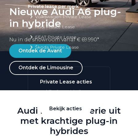
Private lease per merk
Nieuwe Audi A6 plug-
Volkswagen Private Lease
in hybride
Audi Private Lease
SEAT Private Lease
Nu in de showroom vanaf € 69.990*
Škoda Private Lease
Ontdek de Avant
Ontdek de Limousine
Private Lease acties
Bekijk alle aanbiedingen
Audi breidt A6-serie uit
Bekijk acties
met krachtige plug-in
hybrides