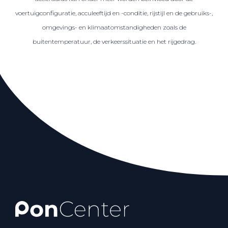
voertuigconfiguratie, acculeeftijd en -conditie, rijstijl en de gebruiks-,
omgevings- en klimaatomstandigheden zoals de
buitentemperatuur, de verkeerssituatie en het rijgedrag.