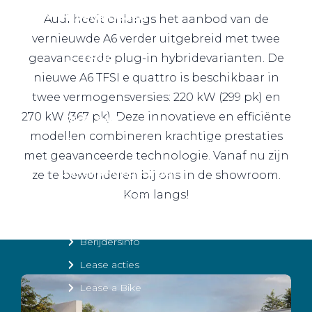
Private Lease
Audi heeft onlangs het aanbod van de
vernieuwde A6 verder uitgebreid met twee
geavanceerde plug-in hybridevarianten. De
Terug
nieuwe A6 TFSI e quattro is beschikbaar in
twee vermogensversies: 220 kW (299 pk) en
270 kW (367 pk). Deze innovatieve en efficiënte
Direct naar
modellen combineren krachtige prestaties
Website Pon Center Zakelijk
met geavanceerde technologie. Vanaf nu zijn
Zakelijke oplossingen
ze te bewonderen bij ons in de showroom.
Kom langs!
Lease aanbod
Leasevormen
Berijdersinfo
Lease acties
Lease a Bike