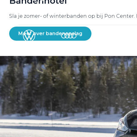
Bandenhotel
Werkplaatsafspraak
Sla je zomer- of winterbanden op bij Pon Center.
Meer over bandenopslag