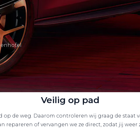
denhotel
Veilig op pad
id op de weg. Daarom controleren wij graag de staat 
an repareren of vervangen we ze direct, zodat jij weer 