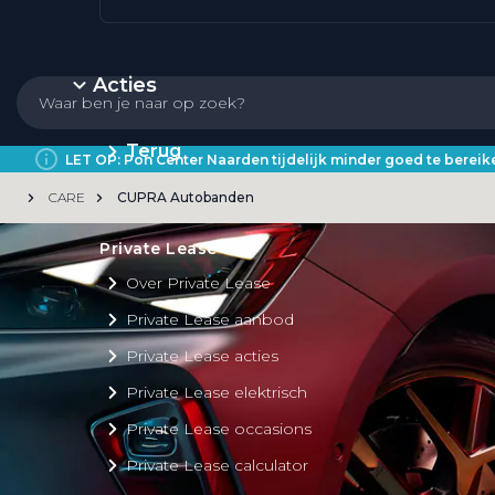
Acties
Terug
LET OP: Pon Center Naarden tijdelijk minder goed te bere
CARE
CUPRA Autobanden
Private Lease
Over Private Lease
Private Lease aanbod
Private Lease acties
Private Lease elektrisch
Private Lease occasions
Private Lease calculator