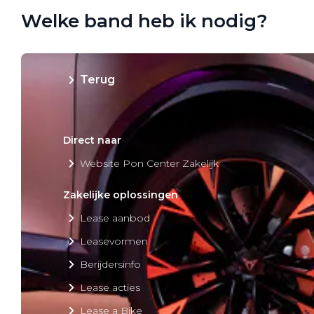
Welke band heb ik nodig?
Private Lease
Terug
Direct naar
Website Pon Center Zakelijk
Zakelijke oplossingen
Lease aanbod
Leasevormen
Berijdersinfo
Lease acties
Lease a Bike