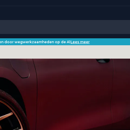
iken door wegwerkzaamheden op de A1
Lees meer