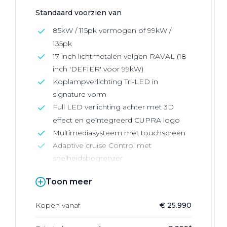
Standaard voorzien van
85kW / 115pk vermogen of 99kW /
135pk
17 inch lichtmetalen velgen RAVAL (18
inch 'DEFIER' voor 99kW)
Koplampverlichting Tri-LED in
signature vorm
Full LED verlichting achter met 3D
effect en geïntegreerd CUPRA logo
Multimediasysteem met touchscreen
Adaptive cruise Control met
snelheidsbegrenzer
Toon meer
Kopen vanaf
€ 25.990