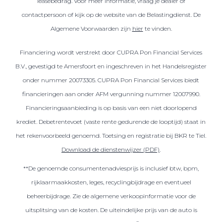
leasebedrag. Voor meer informatie, vraag je dealer of
contactpersoon of kijk op de website van de Belastingdienst. De
Algemene Voorwaarden zijn
hier
te vinden.
Financiering wordt verstrekt door CUPRA Pon Financial Services
B.V., gevestigd te Amersfoort en ingeschreven in het Handelsregister
onder nummer 20073305. CUPRA Pon Financial Services biedt
financieringen aan onder AFM vergunning nummer 12007990.
Financieringsaanbieding is op basis van een niet doorlopend
krediet. Debetrentevoet (vaste rente gedurende de looptijd) staat in
het rekenvoorbeeld genoemd. Toetsing en registratie bij BKR te Tiel.
Download de dienstenwijzer (PDF)
.
**De genoemde consumentenadviesprijs is inclusief btw, bpm,
rijklaarmaakkosten, leges, recyclingbijdrage en eventueel
beheerbijdrage. Zie de algemene verkoopinformatie voor de
uitsplitsing van de kosten. De uiteindelijke prijs van de auto is