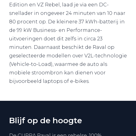
Edition en VZ Rebel, laad je via een DC-
snellader in ongeveer 24 minuten van 10 naar
80 procent op. De kleinere 37 kWh-batterij in
de 99 kW Business- en Performance-
uitvoeringen doet dit zelfs in circa 23
minuten. Daarnaast beschikt de Raval op
geselecteerde modellen over V2L-technologie
(Vehicle-to-Load), waarmee de auto als
mobiele stroombron kan dienen voor
bijvoorbeeld laptops of e-bikes.
Blijf op de hoogte
De CUPRA Raval is een rebelse, 100%