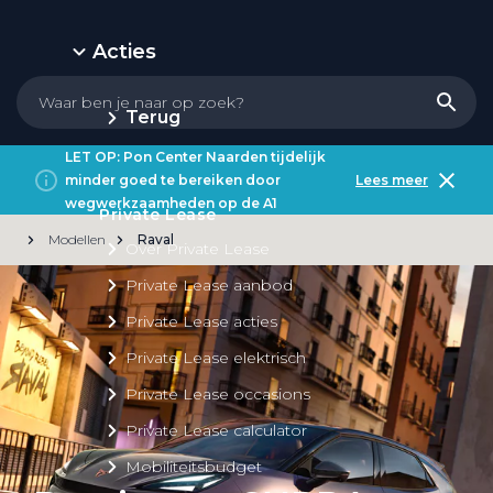
Acties
Terug
LET OP: Pon Center Naarden tijdelijk
minder goed te bereiken door
Lees meer
wegwerkzaamheden op de A1
Private Lease
Modellen
Raval
Over Private Lease
Private Lease aanbod
Private Lease acties
Private Lease elektrisch
Private Lease occasions
Private Lease calculator
Mobiliteitsbudget