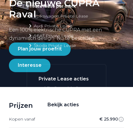
De nieuwe CUPRA
Private lease per merk
Raval
Volkswagen Private Lease
Audi Private Lease
Een 100% elektrische CUPRA met een
SEAT Private Lease
dynamisch design. Nu te bestellen.
Škoda Private Lease
Plan jouw proefrit
Interesse
Private Lease acties
Bekijk alle aanbiedingen
Prijzen
Bekijk acties
Kopen vanaf
€ 25.990