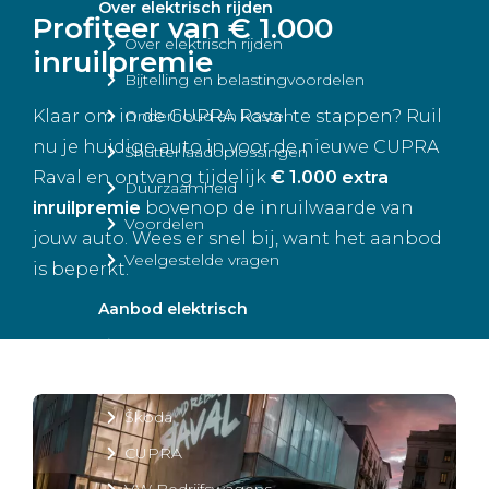
Over elektrisch rijden
Profiteer van € 1.000
Over elektrisch rijden
inruilpremie
Bijtelling en belastingvoordelen
Onderhoud en kosten
Klaar om in de CUPRA Raval te stappen? Ruil
nu je huidige auto in voor de nieuwe CUPRA
Shuttel laadoplossingen
Raval en ontvang tijdelijk
€ 1.000 extra
Duurzaamheid
inruilpremie
bovenop de inruilwaarde van
Voordelen
jouw auto. Wees er snel bij, want het aanbod
Veelgestelde vragen
is beperkt.
Aanbod elektrisch
Volkswagen
Audi
Škoda
CUPRA
VW Bedrijfswagens