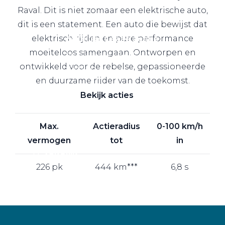
Raval. Dit is niet zomaar een elektrische auto,
dit is een
statement. Een auto die bewijst dat
elektrisch rijden en pure performance
Zakelijke Lease acties
moeiteloos samengaan. Ontworpen en
Profiteer van zakelijk
ontwikkeld voor de rebelse, gepassioneerde
voordeel
en duurzame rijder van de toekomst.
Bekijk acties
Max.
Actieradius
0-100 km/h
vermogen
tot
in
Zakelijk
226 pk
444 km***
6,8 s
Terug