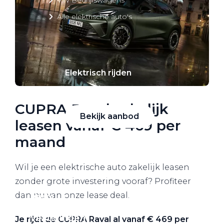
Alle elektrische auto's
Elektrisch rijden
Bekijk ons aanbod
CUPRA Raval zakelijk
Bekijk aanbod
leasen vanaf € 469 per
maand
Wil je een elektrische auto zakelijk leasen
Elektrisch rijden
zonder grote investering vooraf? Profiteer
dan nu van onze lease deal.
Verhuur
Vestigingen
Je rijdt de CUPRA Raval al vanaf € 469 per