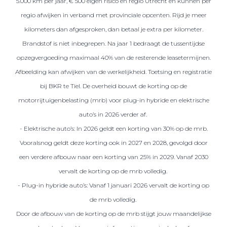
5.000 km per jaar, € 500 eigen risico en regio Utrecht en kunnen per
regio afwijken in verband met provinciale opcenten. Rijd je meer
kilometers dan afgesproken, dan betaal je extra per kilometer.
Brandstof is niet inbegrepen. Na jaar 1 bedraagt de tussentijdse
opzegvergoeding maximaal 40% van de resterende leasetermijnen.
Afbeelding kan afwijken van de werkelijkheid. Toetsing en registratie
bij BKR te Tiel. De overheid bouwt de korting op de
motorrijtuigenbelasting (mrb) voor plug-in hybride en elektrische
auto’s in 2026 verder af.
- Elektrische auto’s: In 2026 geldt een korting van 30% op de mrb.
Vooralsnog geldt deze korting ook in 2027 en 2028, gevolgd door
een verdere afbouw naar een korting van 25% in 2029. Vanaf 2030
vervalt de korting op de mrb volledig.
- Plug-in hybride auto’s: Vanaf 1 januari 2026 vervalt de korting op
de mrb volledig.
Door de afbouw van de korting op de mrb stijgt jouw maandelijkse