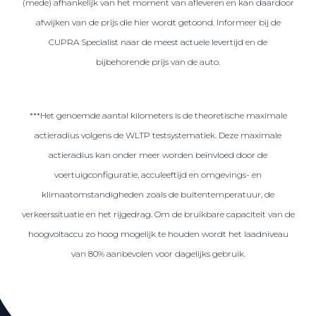
(mede) afhankelijk van het moment van afleveren en kan daardoor
afwijken van de prijs die hier wordt getoond. Informeer bij de
CUPRA Specialist naar de meest actuele levertijd en de
bijbehorende prijs van de auto.
***Het genoemde aantal kilometers is de theoretische maximale
actieradius volgens de WLTP testsystematiek. Deze maximale
actieradius kan onder meer worden beïnvloed door de
voertuigconfiguratie, acculeeftijd en omgevings- en
klimaatomstandigheden zoals de buitentemperatuur, de
verkeerssituatie en het rijgedrag. Om de bruikbare capaciteit van de
hoogvoltaccu zo hoog mogelijk te houden wordt het laadniveau
van 80% aanbevolen voor dagelijks gebruik.