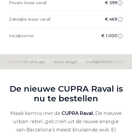
Private lease vanaf
€ 399
Private Lease
Zakelijke lease vanaf
€ 469
Terug
Inruilpremie
€ 1.000
Direct naar
Website Pon Center Zakelijk
contact met ons op!
Kom langs!
Veelgestelde vragen
Zakelijke oplossingen
Lease aanbod
De nieuwe CUPRA Raval is
Leasevormen
nu te bestellen
Berijdersinfo
Lease acties
Maak kennis met de
CUPRA Raval.
De nieuwe
urban rebel, geboren uit de rauwe energie
Lease a Bike
van Barcelona’s meest bruisende wijk: El