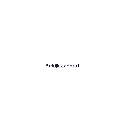
Alle elektrische auto's
Elektrisch rijden
Bekijk ons aanbod
Bekijk aanbod
Elektrisch rijden
Verhuur
Vestigingen