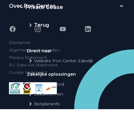
Over Pon Center
Private Lease
Terug
Disclaimer
Algemene voorwaarden
Direct naar
Privacy Statement
Website Pon Center Zakelijk
EU Data Act Statement
Cookie Statement
Zakelijke oplossingen
Lease aanbod
Leasevormen
Berijdersinfo
Lease acties
Lease a Bike