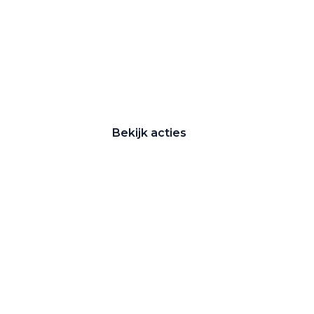
Zakelijke Lease acties
Profiteer van zakelijk
voordeel
Bekijk acties
Zakelijk
Terug