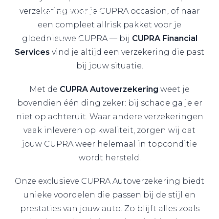
Private Lease
verzekering voor je CUPRA occasion, of naar
een compleet allrisk pakket voor je
gloednieuwe CUPRA — bij
CUPRA
Financial
Terug
Services
vind je altijd een verzekering die past
bij jouw situatie.
Direct naar
Met de
CUPRA Autoverzekering
weet je
Website Pon Center Zakelijk
bovendien één ding zeker: bij schade ga je er
niet op achteruit. Waar andere verzekeringen
Zakelijke oplossingen
vaak inleveren op kwaliteit, zorgen wij dat
Lease aanbod
jouw CUPRA weer helemaal in topconditie
Leasevormen
wordt hersteld.
Berijdersinfo
Onze exclusieve CUPRA Autoverzekering biedt
Lease acties
unieke voordelen die passen bij de stijl en
Lease a Bike
prestaties van jouw auto. Zo blijft alles zoals