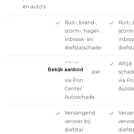
en auto's
Alle elektrische auto's
Ruit-, brand-,
Ruit-,
storm-, hagel-,
storm-
inbraak- en
inbra
Elektrisch rijden
diefstalschade
diefs
Bekijk ons aanbod
Altijd
Altijd
Bekijk aanbod
schadeherstel
schad
via Pon
via P
Center
Autos
Autoschade
Elektrisch rijden
Vervangend
Verva
Verhuur
vervoer bij
vervoe
diefstal
diefst
Vestigingen