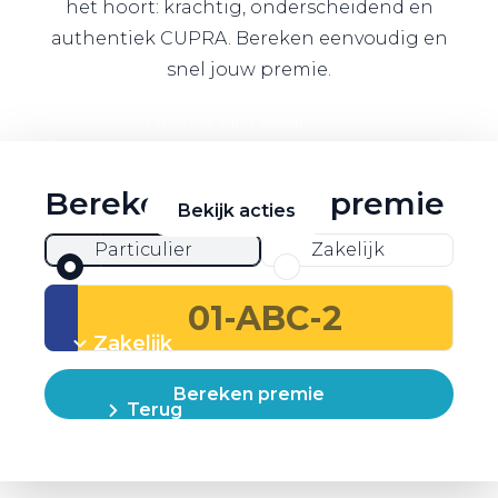
het hoort: krachtig, onderscheidend en
authentiek CUPRA. Bereken eenvoudig en
snel jouw premie.
Zakelijke Lease acties
Profiteer van zakelijk
voordeel
Bereken direct je premie
Bekijk acties
Particulier
Zakelijk
Zakelijk
Bereken premie
Terug