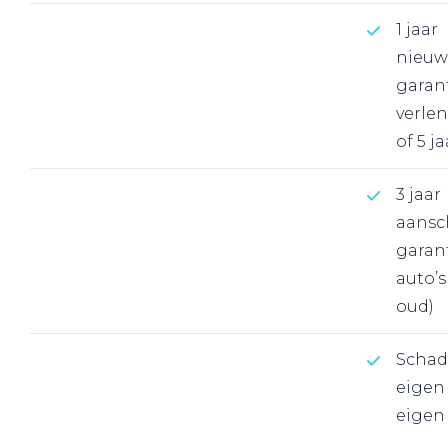
1 jaar
nieuw
garant
verlen
of 5 ja
3 jaar
aansc
garant
auto’s
oud)
Schad
eigen
eigen