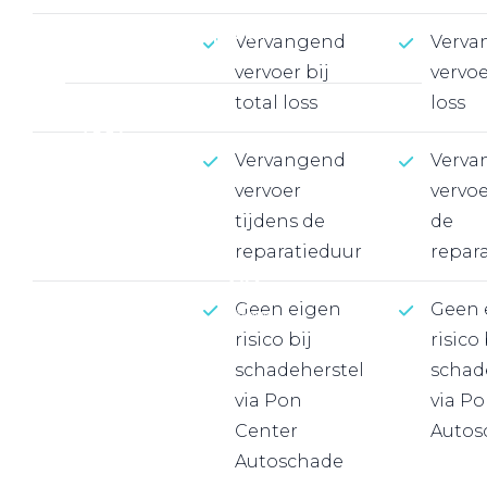
Werkplaatsafspraak
Vervangend
Verva
vervoer bij
vervoe
total loss
loss
Vervangend
Verva
vervoer
vervoe
tijdens de
de
reparatieduur
repar
Geen eigen
Geen 
risico bij
risico 
schadeherstel
schad
via Pon
via P
Center
Autos
Autoschade