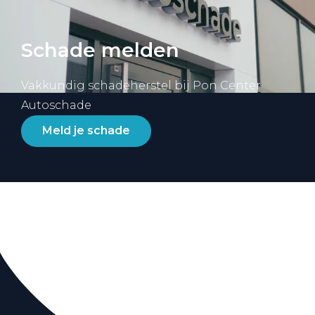
Schade melden
Vakkundig schadeherstel bij Pon Center
Autoschade
Meld je schade