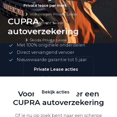
Private lease per merk
Volkswagen Private Lease
CUPRA
Audi Private Lease
autoverzekering
SEAT Private Lease
Škoda Private Lease
Met 100% originele onderdelen
Direct vervangend vervoer
Nieuwwaarde garantie tot 5 jaar
Private Lease acties
Bekijk alle aanbiedingen
Voor iedere rijder een
Bekijk acties
CUPRA autoverzekering
Of je nu op zoek bent naar een scherpe