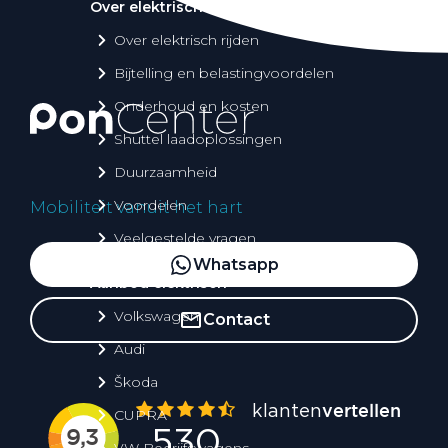
Over elektrisch rijden
Over elektrisch rijden
Bijtelling en belastingvoordelen
Onderhoud en kosten
Shuttel laadoplossingen
Duurzaamheid
Voordelen
Mobiliteit vanuit het hart
Veelgestelde vragen
Whatsapp
Aanbod elektrisch
Volkswagen
Contact
Audi
Škoda
CUPRA
VW Bedrijfswagens