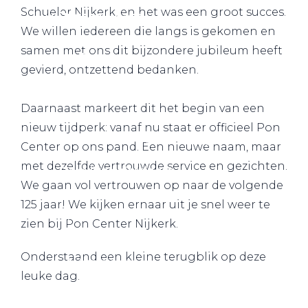
Schueler Nijkerk, en het was een groot succes.
Private Lease
We willen iedereen die langs is gekomen en
samen met ons dit bijzondere jubileum heeft
Terug
gevierd, ontzettend bedanken.
Daarnaast markeert dit het begin van een
Direct naar
nieuw tijdperk: vanaf nu staat er officieel Pon
Website Pon Center Zakelijk
Center op ons pand. Een nieuwe naam, maar
met dezelfde vertrouwde service en gezichten.
Zakelijke oplossingen
We gaan vol vertrouwen op naar de volgende
Lease aanbod
125 jaar! We kijken ernaar uit je snel weer te
Leasevormen
zien bij Pon Center Nijkerk.
Berijdersinfo
Onderstaand een kleine terugblik op deze
Lease acties
leuke dag.
Lease a Bike