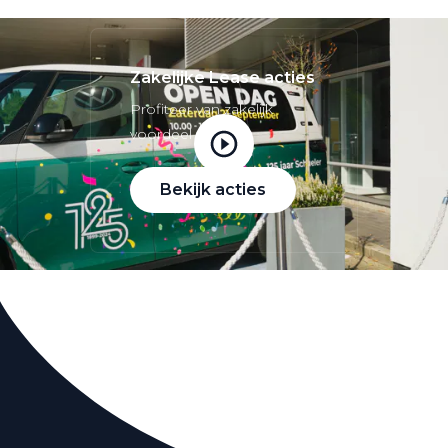
Zakelijke Lease acties
Profiteer van zakelijk
voordeel
Bekijk acties
Zakelijk
Terug