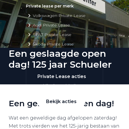
Private lease per merk
Volkswagen Private Lease
Audi Private Lease
SEAT Private Lease
Škoda Private Lease
Een geslaagde open
dag! 125 jaar Schueler
Private Lease acties
Bekijk alle aanbiedingen
Een geslaagde open dag!
Bekijk acties
Wat een geweldige dag afgelopen zaterdag!
Met trots vierden we het 125-jarig bestaan van