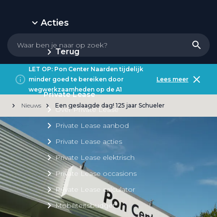
Acties
Terug
LET OP: Pon Center Naarden tijdelijk
minder goed te bereiken door
Lees meer
wegwerkzaamheden op de A1
Private Lease
Nieuws
Een geslaagde dag! 125 jaar Schueler
Over Private Lease
Private Lease aanbod
Private Lease acties
Private Lease elektrisch
Private Lease occasions
Private Lease calculator
Mobiliteitsbudget