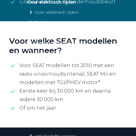
Gratis pechhulp na onderhoudsbeurt
Over elektrisch rijden
Over elektrisch rijden
Bijtelling en belastingvoordelen
Onderhoud en kosten
Voor welke SEAT modellen
Shuttel laadoplossingen
en wanneer?
Duurzaamheid
Voordelen
Voor SEAT modellen tot 2010 met een
Veelgestelde vragen
vaste onderhoudsinterval, SEAT Mii en
modellen met TGI/PHEV motor*
Aanbod elektrisch
Eerste keer bij 30.000 km en daarna
Volkswagen
iedere 30.000 km
Audi
Of om het jaar
Škoda
CUPRA
VW Bedrijfswagens