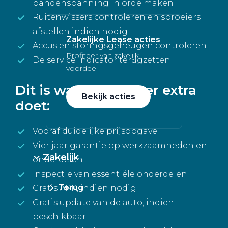
bandenspanning in orde maken
Ruitenwissers controleren en sproeiers
afstellen indien nodig
Zakelijke Lease acties
Accus en storingsgeheugen controleren
Profiteer van zakelijk
De service indicator terugzetten
voordeel
Dit is wat Pon Center extra
Bekijk acties
doet:
Vooraf duidelijke prijsopgave
Vier jaar garantie op werkzaamheden en
Zakelijk
onderdelen
Inspectie van essentiële onderdelen
Terug
Gratis APK, indien nodig
Gratis update van de auto, indien
beschikbaar