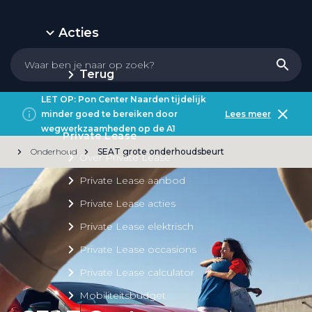
Acties
Terug
LET OP: Pon Center Naarden tijdelijk
minder goed te bereiken door
Lees meer
wegwerkzaamheden op de A1
Private Lease
Onderhoud
SEAT grote onderhoudsbeurt
Over Private Lease
Private Lease aanbod
Private Lease acties
Private Lease elektrisch
Private Lease occasions
Private Lease calculator
Mobiliteitsbudget