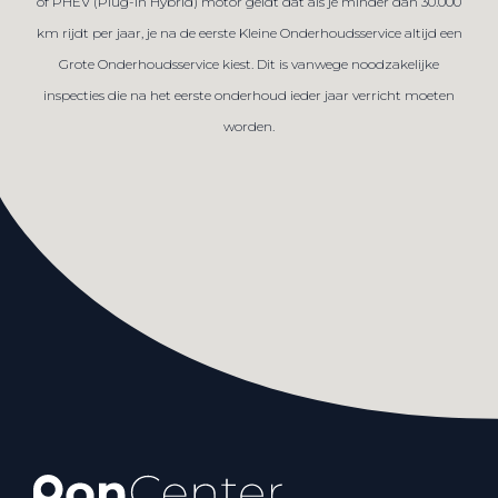
of PHEV (Plug-in Hybrid) motor geldt dat als je minder dan 30.000
km rijdt per jaar, je na de eerste Kleine Onderhoudsservice altijd een
Grote Onderhoudsservice kiest. Dit is vanwege noodzakelijke
inspecties die na het eerste onderhoud ieder jaar verricht moeten
worden.