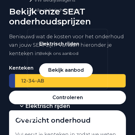
Bekijk onze SEAT
Alle elektrische auto's
onderhoudsprijzen
Benieuwd wat de kosten voor het onderhoud
Elektrisch rijden
van jouw SEAT zijn? Vul dan hieronder je
kenteken in.
Bekijk ons aanbod
Kenteken
Bekijk aanbod
Controleren
Elektrisch rijden
Verhuur
Overzicht onderhoud
Vestigingen
Vul eerst je kenteken in zodat we weten