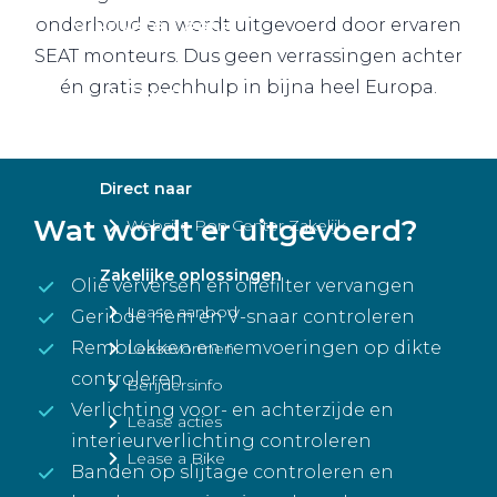
Private Lease
onderhoud en wordt uitgevoerd door ervaren
SEAT monteurs. Dus geen verrassingen achter
én gratis pechhulp in bijna heel Europa.
Terug
Direct naar
Wat wordt er uitgevoerd?
Website Pon Center Zakelijk
Zakelijke oplossingen
Olie verversen en oliefilter vervangen
Lease aanbod
Geribde riem en V-snaar controleren
Remblokken en remvoeringen op dikte
Leasevormen
controleren
Berijdersinfo
Verlichting voor- en achterzijde en
Lease acties
interieurverlichting controleren
Lease a Bike
Banden op slijtage controleren en