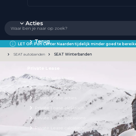
Acties
Terug
LET OP: Pon Center Naarden tijdelijk minder goed te bere
SEAT autobanden
SEAT Winterbanden
Private Lease
Over Private Lease
Private Lease aanbod
Private Lease acties
Private Lease elektrisch
Private Lease occasions
Private Lease calculator