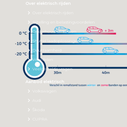
Over elektrisch rijden
Over elektrisch rijden
Bijtelling en belastingvoordelen
Onderhoud en kosten
Shuttel laadoplossingen
Duurzaamheid
Voordelen
Veelgestelde vragen
Aanbod elektrisch
Volkswagen
Audi
Škoda
CUPRA