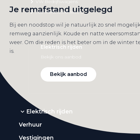
VW Bedrijfswagens
Je remafstand uitgelegd
Alle elektrische auto's
Bij een noodstop wil je natuurlijk zo snel mogelij
remweg aanzienlijk. Koude en natte weersomstan
weer. Om die reden is het beter om in de winter 
Elektrisch rijden
is.
Bekijk ons aanbod
Bekijk aanbod
Elektrisch rijden
Verhuur
Vestigingen