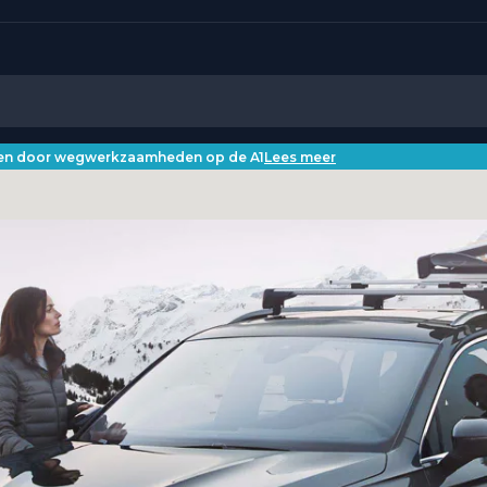
iken door wegwerkzaamheden op de A1
Lees meer