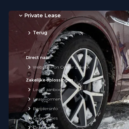
Private Lease
Terug
Direct naar
Website Pon Center Zakelijk
Zakelijke oplossingen
Lease aanbod
Leasevormen
Berijdersinfo
Lease acties
Lease a Bike