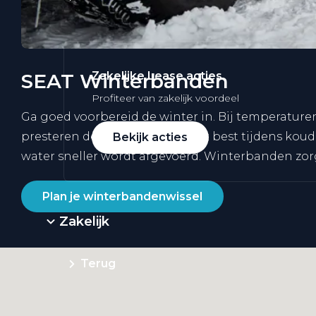
SEAT Winterbanden
Zakelijke Lease acties
Profiteer van zakelijk voordeel
Ga goed voorbereid de winter in. Bij temperatur
presteren de winterbanden het best tijdens koud
Bekijk acties
water sneller wordt afgevoerd. Winterbanden zor
Plan je winterbandenwissel
Zakelijk
Terug