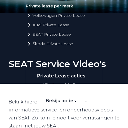
Private lease per merk
Volkswagen Private Lease
Audi Private Lease
SEAT Private Lease
Škoda Private Lease
SEAT Service Video's
Private Lease acties
Bekijk alle aanbiedingen
Bekijk acties
Bekijk hieronder alle handige en
informatieve service- en onderhoudsvideo's
van SEAT. Zo kom je nooit voor verrassingen te
staan met jouw SEAT.