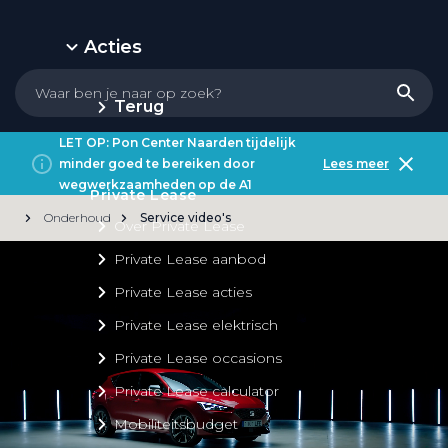
Acties
Terug
LET OP: Pon Center Naarden tijdelijk
minder goed te bereiken door
Lees meer
wegwerkzaamheden op de A1
Private Lease
Onderhoud
Service video's
Over Private Lease
Private Lease aanbod
Private Lease acties
Private Lease elektrisch
Private Lease occasions
Private Lease calculator
Mobiliteitsbudget