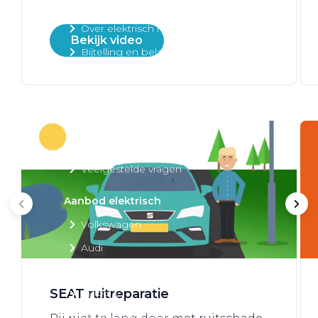
Over elektrisch rijden
Over elektrisch rijden
Bekijk video
Bijtelling en belastingvoordelen
Onderhoud en kosten
Shuttel laadoplossingen
Duurzaamheid
Voordelen
Veelgestelde vragen
Aanbod elektrisch
Volkswagen
Audi
Škoda
SEAT ruitreparatie
CUPRA
VW Bedrijfswagens