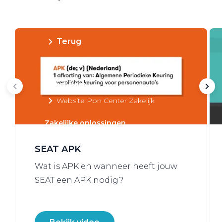
Private Lease
Terug
Direct naar
Website Pon Center Zakelijk
Zakelijke oplossingen
Lease aanbod
SEAT APK
Leasevormen
Wat is APK en wanneer heeft jouw
Berijdersinfo
SEAT een APK nodig?
Lease acties
Lease a Bike