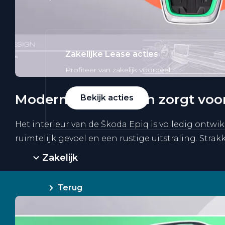
Zakelijke Lease acties
Profiteer van zakelijk voordeel
Modern Solid-design zorgt voor
Bekijk acties
Het interieur van de Škoda Epiq is volledig ontwi
ruimtelijk gevoel en een rustige uitstraling. St
Zakelijk
Terug