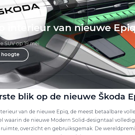
op interieur van nieuwe Epi
e SUV op 19 mei
e hoogte
rste blik op de nieuwe Škoda E
nterieur van de nieuwe Epiq, de meest betaalbare vol
l waarin de nieuwe Modern Solid-designtaal volledig w
 ruimte, overzicht en gebruiksgemak. De wereldpremi