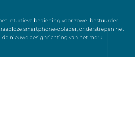
 met intuïtieve bediening voor zowel bestuurder
 draadloze smartphone-oplader, onderstrepen het
j de nieuwe designrichting van het merk.