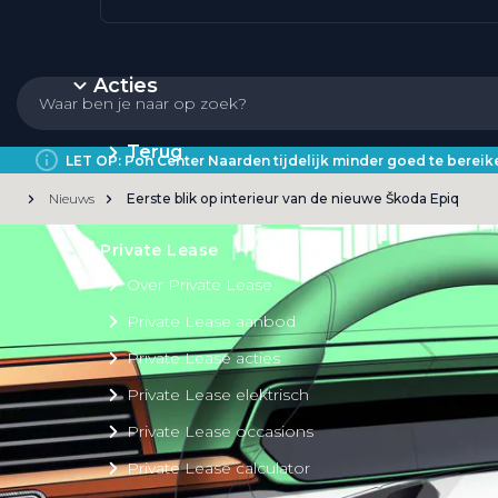
Acties
Terug
LET OP: Pon Center Naarden tijdelijk minder goed te bere
Nieuws
Eerste blik op interieur van de nieuwe Škoda Epiq
Private Lease
Over Private Lease
Private Lease aanbod
Private Lease acties
Private Lease elektrisch
Private Lease occasions
Private Lease calculator