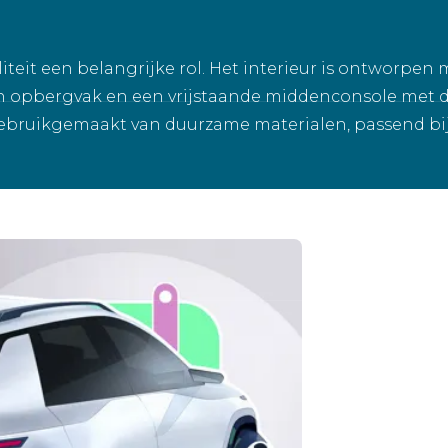
iteit een belangrijke rol. Het interieur is ontworpen
pen opbergvak en een vrijstaande middenconsole met
 gebruikgemaakt van duurzame materialen, passend bi