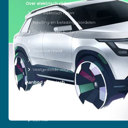
Over elektrisch rijden
Over elektrisch rijden
Bijtelling en belastingvoordelen
Onderhoud en kosten
Shuttel laadoplossingen
Duurzaamheid
Voordelen
Veelgestelde vragen
Aanbod elektrisch
Volkswagen
Audi
Škoda
CUPRA