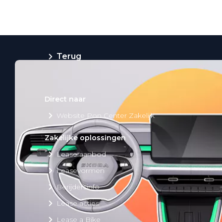
Private Lease
Terug
Direct naar
Website Pon Center Zakelijk
Zakelijke oplossingen
Lease aanbod
Leasevormen
Berijdersinfo
Lease acties
Lease a Bike