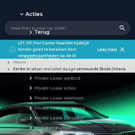
Acties
Terug
LET OP: Pon Center Naarden tijdelijk
minder goed te bereiken door
Lees meer
wegwerkzaamheden op de A1
Private Lease
Nieuws
Over Private Lease
Eerste schetsen onthullen design vernieuwde Škoda Octavia
Private Lease aanbod
Private Lease acties
Private Lease elektrisch
Private Lease occasions
Private Lease calculator
Mobiliteitsbudget