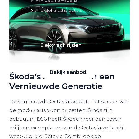
Alle elektrische auto's
Elektrisch rijden
Bekijk ons aanbod
Bekijk aanbod
Škoda's Successen in een
Vernieuwde Generatie
De vernieuwde Octavia belooft het succes van
Elektrisch rijden
de modelserie voort te zetten. Sinds zijn
debuut in 1996 heeft Škoda meer dan zeven
Verhuur
miljoen exemplaren van de Octavia verkocht,
Vestigingen
waardoor de Octavia Combi ook de