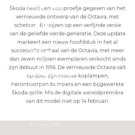
Private Lease
Škoda heeft een voorproefje gegeven van het
vernieuwde ontwerp van de Octavia, met
schetsen die wijzen op een verfijnde versie
Terug
van de geliefde vierde-generatie. Deze update
markeert een nieuw hoofdstuk in het al
succesvolle verhaal van de Octavia, met meer
Direct naar
dan zeven miljoen exemplaren verkocht sinds
Website Pon Center Zakelijk
zijn debuut in 1996. De vernieuwde Octavia valt
Zakelijke oplossingen
op door zijn nieuwe koplampen,
herontworpen bumpers en een bijgewerkte
Lease aanbod
Škoda-grille. Mis de digitale wereldpremière
Leasevormen
van dit model niet op 14 februari.
Berijdersinfo
Lease acties
Lease a Bike