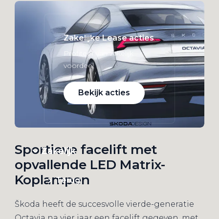
Zakelijke Lease acties
Profiteer van zakelijk
voordeel
Bekijk acties
Sportieve facelift met
Zakelijk
opvallende LED Matrix-
Koplampen
Terug
Škoda heeft de succesvolle vierde-generatie
Octavia na vier jaar een facelift gegeven, met