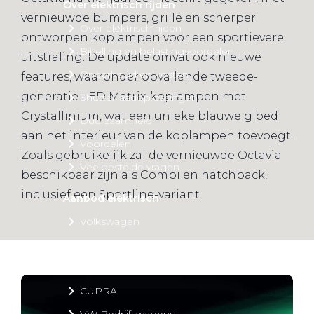
Over elektrisch rijden
vernieuwde bumpers, grille en scherper
Over elektrisch rijden
ontworpen koplampen voor een sportievere
Bijtelling en belastingvoordelen
uitstraling. De update omvat ook nieuwe
Onderhoud en kosten
features, waaronder opvallende tweede-
generatie LED Matrix-koplampen met
Shuttel laadoplossingen
Crystallinium, wat een unieke blauwe gloed
Duurzaamheid
aan het interieur van de koplampen toevoegt.
Voordelen
Zoals gebruikelijk zal de vernieuwde Octavia
Veelgestelde vragen
beschikbaar zijn als Combi en hatchback,
inclusief een Sportline-variant.
Aanbod elektrisch
Volkswagen
Audi
Škoda
CUPRA
VW Bedrijfswagens