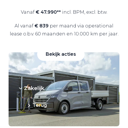
Vanaf
€ 47.990**
incl. BPM, excl. btw.
Zakelijke Lease acties
Al vanaf
€ 839
per maand via operational
Profiteer van zakelijk
lease o.b.v. 60 maanden en 10.000 km per jaar.
voordeel
Bekijk acties
Zakelijk
Terug