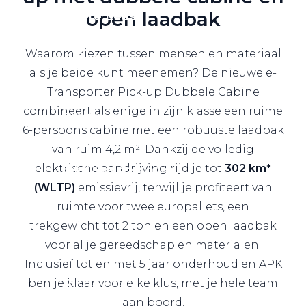
open laadbak
Private Lease
Waarom kiezen tussen mensen en materiaal
Terug
als je beide kunt meenemen? De nieuwe e-
Transporter Pick-up Dubbele Cabine
combineert als enige in zijn klasse een ruime
Direct naar
6-persoons cabine met een robuuste laadbak
Website Pon Center Zakelijk
van ruim 4,2 m². Dankzij de volledig
elektrische aandrijving rijd je tot
302 km*
Zakelijke oplossingen
(WLTP)
emissievrij, terwijl je profiteert van
Lease aanbod
ruimte voor twee europallets, een
Leasevormen
trekgewicht tot 2 ton en een open laadbak
Berijdersinfo
voor al je gereedschap en materialen.
Lease acties
Inclusief tot en met 5 jaar onderhoud en APK
Lease a Bike
ben je klaar voor elke klus, met je hele team
aan boord.