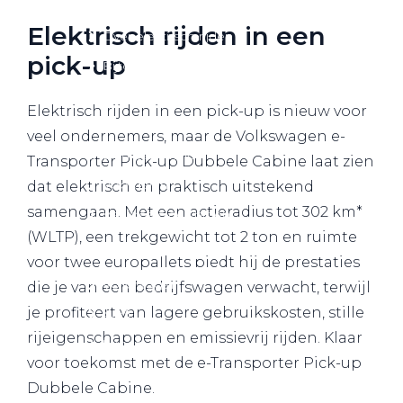
Over elektrisch rijden
Elektrisch rijden in een
Over elektrisch rijden
pick-up
Bijtelling en belastingvoordelen
Onderhoud en kosten
Elektrisch rijden in een pick-up is nieuw voor
Shuttel laadoplossingen
veel ondernemers, maar de Volkswagen e-
Duurzaamheid
Transporter Pick-up Dubbele Cabine laat zien
Voordelen
dat elektrisch en praktisch uitstekend
samengaan. Met een actieradius tot 302 km*
Veelgestelde vragen
(WLTP), een trekgewicht tot 2 ton en ruimte
Aanbod elektrisch
voor twee europallets biedt hij de prestaties
Volkswagen
die je van een bedrijfswagen verwacht, terwijl
je profiteert van lagere gebruikskosten, stille
Audi
rijeigenschappen en emissievrij rijden. Klaar
Škoda
voor toekomst met de e-Transporter Pick-up
CUPRA
Dubbele Cabine.
VW Bedrijfswagens