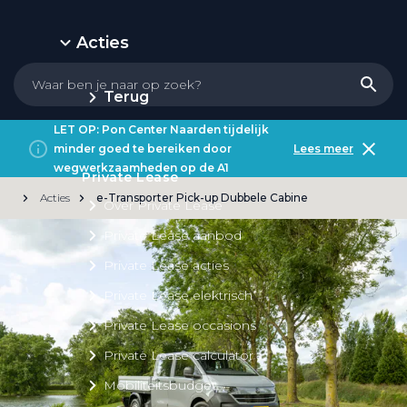
Acties
Terug
LET OP: Pon Center Naarden tijdelijk
minder goed te bereiken door
Lees meer
wegwerkzaamheden op de A1
Private Lease
Acties
e-Transporter Pick-up Dubbele Cabine
Over Private Lease
Private Lease aanbod
Private Lease acties
Private Lease elektrisch
Private Lease occasions
Private Lease calculator
Mobiliteitsbudget