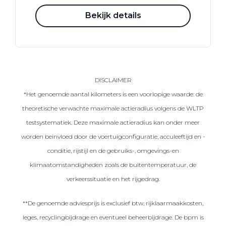
Bekijk details
DISCLAIMER
*Het genoemde aantal kilometers is een voorlopige waarde: de
theoretische verwachte maximale actieradius volgens de WLTP
testsystematiek. Deze maximale actieradius kan onder meer
worden beïnvloed door de voertuigconfiguratie, acculeeftijd en -
conditie, rijstijl en de gebruiks-, omgevings-en
klimaatomstandigheden zoals de buitentemperatuur, de
verkeerssituatie en het rijgedrag.
**De genoemde adviesprijs is exclusief btw, rijklaarmaakkosten,
leges, recyclingbijdrage en eventueel beheerbijdrage. De bpm is