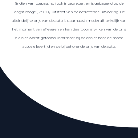
(indien van toepassing) ook inbegrepen, en is gebaseerd op de
laagst mogelijke CO₂-uitstoot van de betreffende uitvoering. De
uiteindelijke prijs van de auto is daarnaast (mede) afhankelijk van
het moment van afleveren en kan daardoor afwijken van de prijs
die hier wordt getoond. Informeer bij de dealer naar de meest
actuele levertijd en de bijbehorende prijs van de auto.