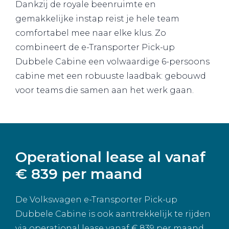
Dankzij de royale beenruimte en
gemakkelijke instap reist je hele team
comfortabel mee naar elke klus. Zo
combineert de e-Transporter Pick-up
Dubbele Cabine een volwaardige 6-persoons
cabine met een robuuste laadbak: gebouwd
voor teams die samen aan het werk gaan.
Operational lease al vanaf
€ 839 per maand
De Volkswagen e-Transporter Pick-up
Dubbele Cabine is ook aantrekkelijk te rijden
via operational lease vanaf € 839 per maand.