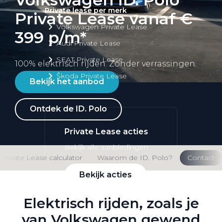
Private lease per merk
Private Lease vanaf €
Volkswagen Private Lease
399 p/m*
Audi Private Lease
SEAT Private Lease
100% elektrisch rijden. Zonder verrassingen.
Škoda Private Lease
Bekijk het aanbod
Ontdek de ID. Polo
Private Lease acties
Bekijk alle aanbiedingen
Private Lease calculator
Waarom de ID. Polo?
Contact
Bekijk acties
Elektrisch rijden, zoals je
van Volkswagen gewend