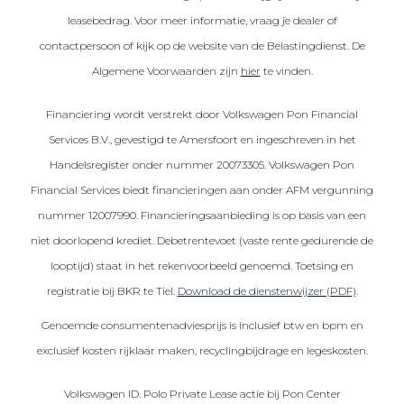
leasebedrag. Voor meer informatie, vraag je dealer of
contactpersoon of kijk op de website van de Belastingdienst. De
Algemene Voorwaarden zijn
hier
te vinden.
Financiering wordt verstrekt door Volkswagen Pon Financial
Services B.V., gevestigd te Amersfoort en ingeschreven in het
Handelsregister onder nummer 20073305. Volkswagen Pon
Financial Services biedt financieringen aan onder AFM vergunning
nummer 12007990. Financieringsaanbieding is op basis van een
niet doorlopend krediet. Debetrentevoet (vaste rente gedurende de
looptijd) staat in het rekenvoorbeeld genoemd. Toetsing en
registratie bij BKR te Tiel.
Download de dienstenwijzer (PDF)
.
Genoemde consumentenadviesprijs is inclusief btw en bpm en
exclusief kosten rijklaar maken, recyclingbijdrage en legeskosten.
Volkswagen ID. Polo Private Lease actie bij Pon Center