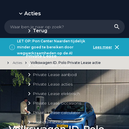
Acties
Terug
LET OP: Pon Center Naarden tijdelijk
minder goed te bereiken door
Lees meer
wegwerkzaamheden op de A1
Private Lease
Acties
Volkswagen ID. Polo Private Lease actie
Over Private Lease
Private Lease aanbod
Private Lease acties
Private Lease elektrisch
Private Lease occasions
Private Lease calculator
Mobiliteitsbudget
Volkswagen ID. Polo