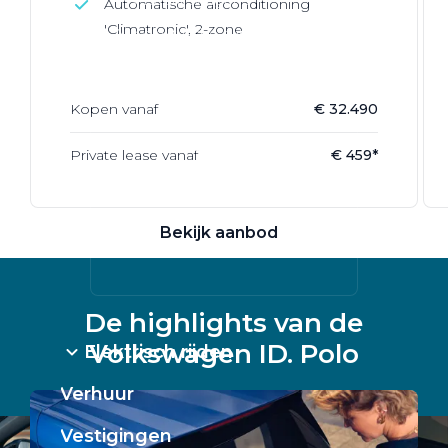
Automatische airconditioning
'Climatronic', 2-zone
Alle elektrische auto's
Kopen vanaf
€ 32.490
Elektrisch rijden
Private lease vanaf
€ 459*
Bekijk ons aanbod
Bekijk aanbod
De highlights van de
Volkswagen ID. Polo
Elektrisch rijden
Verhuur
Vestigingen