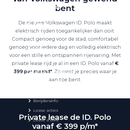
bent
Private Lease
De nieuwe Volkswagen ID. Polo maakt
Terug
elektrisch rijden toegankelijker dan ooit.
Compact genoeg voor de stad, comfortabel
genoeg voor iedere dag en volledig elektrisch
Direct naar
voor een stille en ontspannen rijervaring. Met
Website Pon Center Zakelijk
private lease rijd je al in een ID. Polo vanaf
€
399 per maand*
. Zo weet je precies waar je
Zakelijke oplossingen
aan toe bent.
Lease aanbod
Leasevormen
Berijdersinfo
Lease acties
Private lease de ID. Polo
Lease a Bike
vanaf € 399 p/m*