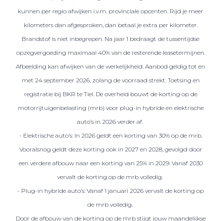
kunnen per regio afwijken i.v.m. provinciale opcenten. Rijd je meer
kilometers dan afgesproken, dan betaal je extra per kilometer.
Brandstof is niet inbegrepen. Na jaar 1 bedraagt de tussentijdse
opzegvergoeding maximaal 40% van de resterende leasetermijnen.
Afbeelding kan afwijken van de werkelijkheid. Aanbod geldig tot en
met 24 september 2026, zolang de voorraad strekt. Toetsing en
registratie bij BKR te Tiel. De overheid bouwt de korting op de
motorrijtuigenbelasting (mrb) voor plug-in hybride en elektrische
auto’s in 2026 verder af.
- Elektrische auto’s: In 2026 geldt een korting van 30% op de mrb.
Vooralsnog geldt deze korting ook in 2027 en 2028, gevolgd door
een verdere afbouw naar een korting van 25% in 2029. Vanaf 2030
vervalt de korting op de mrb volledig.
- Plug-in hybride auto’s: Vanaf 1 januari 2026 vervalt de korting op
de mrb volledig.
Door de afbouw van de korting op de mrb stijgt jouw maandelijkse