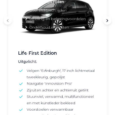
Over elektrisch rijden
Over elektrisch rijden
Bijtelling en belastingvoordelen
Onderhoud en kosten
Shuttel laadoplossingen
Duurzaamheid
Voordelen
Life First Edition
Veelgestelde vragen
Uitgelicht:
Velgen 'Edinburgh', 17 inch lichtmetaal
Aanbod elektrisch
tweekleurig, gepolijst
Volkswagen
Navigatie 'Innovision Pro'
Audi
Zijruiten achter en achterruit getint
Stuurwiel, verwarmd, multifunctioneel
Škoda
en met kunstleder bekleed
CUPRA
Voorstoelen verwarmbaar
VW Bedrijfswagens