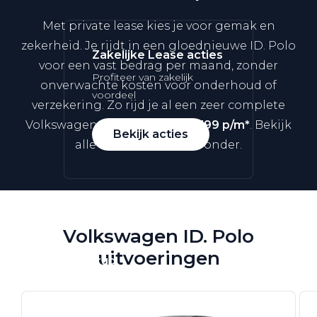
Met private lease kies je voor gemak en
zekerheid. Je rijdt in een gloednieuwe ID. Polo
Zakelijke Lease acties
voor een vast bedrag per maand, zonder
Profiteer van zakelijk
onverwachte kosten voor onderhoud of
voordeel
verzekering. Zo rijd je al een zeer complete
Volkswagen ID. Polo vanaf
€ 399 p/m*
. Bekijk
Bekijk acties
alle uitvoeringen hieronder.
Zakelijk
Volkswagen ID. Polo
uitvoeringen
Terug