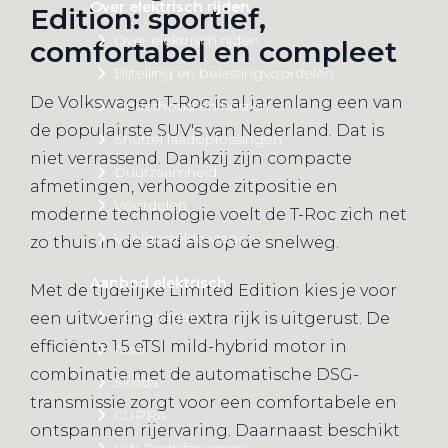
Over elektrisch rijden
Edition: sportief,
Over elektrisch rijden
comfortabel en compleet
Bijtelling en belastingvoordelen
De Volkswagen T-Roc is al jarenlang een van
Onderhoud en kosten
de populairste SUV's van Nederland. Dat is
Shuttel laadoplossingen
niet verrassend. Dankzij zijn compacte
Duurzaamheid
afmetingen, verhoogde zitpositie en
Voordelen
moderne technologie voelt de T-Roc zich net
Veelgestelde vragen
zo thuis in de stad als op de snelweg.
Aanbod elektrisch
Met de tijdelijke Limited Edition kies je voor
Volkswagen
een uitvoering die extra rijk is uitgerust. De
efficiënte 1.5 eTSI mild-hybrid motor in
Audi
combinatie met de automatische DSG-
Škoda
transmissie zorgt voor een comfortabele en
CUPRA
ontspannen rijervaring. Daarnaast beschikt
VW Bedrijfswagens