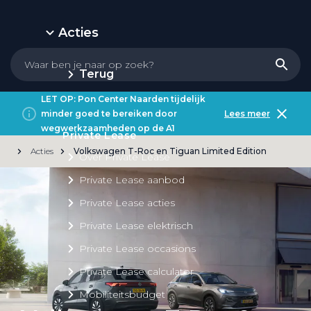
Acties
Terug
LET OP: Pon Center Naarden tijdelijk
minder goed te bereiken door
Lees meer
wegwerkzaamheden op de A1
Private Lease
Acties
Volkswagen T-Roc en Tiguan Limited Edition
Over Private Lease
Private Lease aanbod
Private Lease acties
Private Lease elektrisch
Private Lease occasions
Private Lease calculator
Mobiliteitsbudget