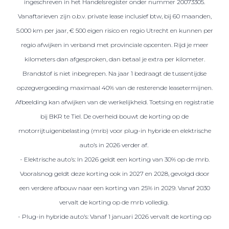
ingeschreven in het Handelsregister onder nummer 20073305.
Vanaftarieven zijn o.b.v. private lease inclusief btw, bij 60 maanden,
5.000 km per jaar, € 500 eigen risico en regio Utrecht en kunnen per
regio afwijken in verband met provinciale opcenten. Rijd je meer
kilometers dan afgesproken, dan betaal je extra per kilometer.
Brandstof is niet inbegrepen. Na jaar 1 bedraagt de tussentijdse
opzegvergoeding maximaal 40% van de resterende leasetermijnen.
Afbeelding kan afwijken van de werkelijkheid. Toetsing en registratie
bij BKR te Tiel. De overheid bouwt de korting op de
motorrijtuigenbelasting (mrb) voor plug-in hybride en elektrische
auto’s in 2026 verder af.
- Elektrische auto’s: In 2026 geldt een korting van 30% op de mrb.
Vooralsnog geldt deze korting ook in 2027 en 2028, gevolgd door
een verdere afbouw naar een korting van 25% in 2029. Vanaf 2030
vervalt de korting op de mrb volledig.
- Plug-in hybride auto’s: Vanaf 1 januari 2026 vervalt de korting op