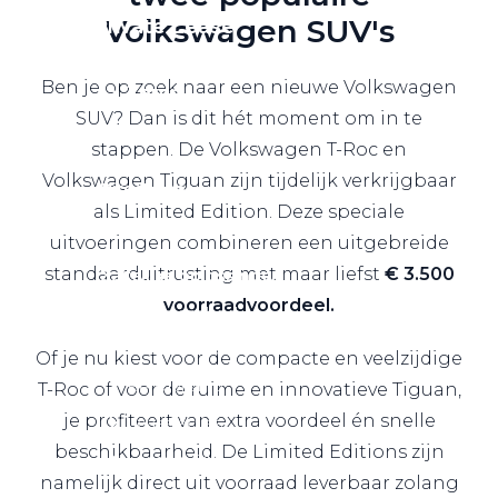
Volkswagen SUV's
Private Lease
Ben je op zoek naar een nieuwe Volkswagen
Terug
SUV? Dan is dit hét moment om in te
stappen. De Volkswagen T-Roc en
Volkswagen Tiguan zijn tijdelijk verkrijgbaar
Direct naar
als Limited Edition. Deze speciale
Website Pon Center Zakelijk
uitvoeringen combineren een uitgebreide
standaarduitrusting met maar liefst
€ 3.500
Zakelijke oplossingen
voorraadvoordeel.
Lease aanbod
Leasevormen
Of je nu kiest voor de compacte en veelzijdige
Berijdersinfo
T-Roc of voor de ruime en innovatieve Tiguan,
je profiteert van extra voordeel én snelle
Lease acties
beschikbaarheid. De Limited Editions zijn
Lease a Bike
namelijk direct uit voorraad leverbaar zolang