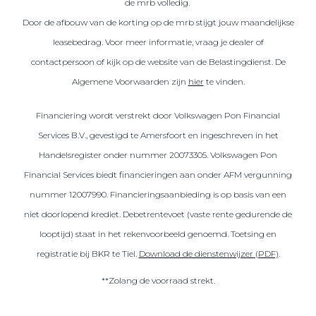
de mrb volledig.
Door de afbouw van de korting op de mrb stijgt jouw maandelijkse
leasebedrag. Voor meer informatie, vraag je dealer of
contactpersoon of kijk op de website van de Belastingdienst. De
Algemene Voorwaarden zijn
hier
te vinden.
Financiering wordt verstrekt door Volkswagen Pon Financial
Services B.V., gevestigd te Amersfoort en ingeschreven in het
Handelsregister onder nummer 20073305. Volkswagen Pon
Financial Services biedt financieringen aan onder AFM vergunning
nummer 12007990. Financieringsaanbieding is op basis van een
niet doorlopend krediet. Debetrentevoet (vaste rente gedurende de
looptijd) staat in het rekenvoorbeeld genoemd. Toetsing en
registratie bij BKR te Tiel.
Download de dienstenwijzer (PDF)
.
**Zolang de voorraad strekt.