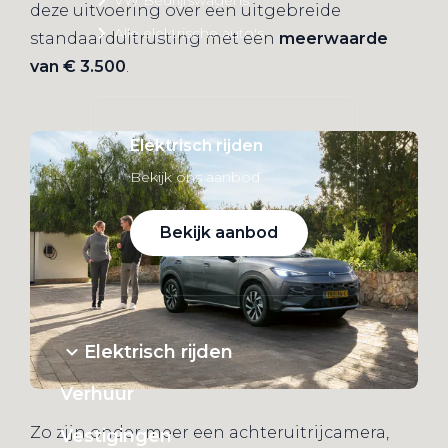
deze uitvoering over een uitgebreide
Alle elektrische auto's
standaarduitrusting met een
meerwaarde
van € 3.500
.
Elektrisch rijden
Bekijk ons aanbod
Bekijk aanbod
Elektrisch rijden
Verhuur
Zo zijn onder meer een achteruitrijcamera,
Vestigingen