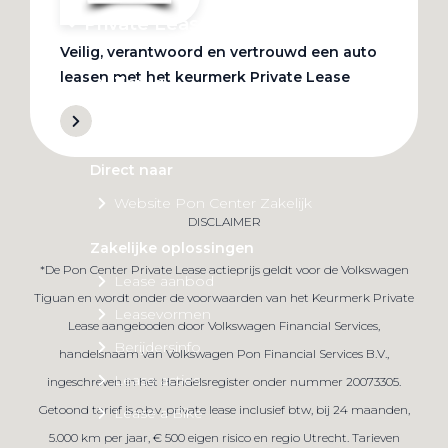
Private Lease
Veilig, verantwoord en vertrouwd een auto
leasen met het keurmerk Private Lease
Terug
Direct naar
Website Pon Center Zakelijk
DISCLAIMER
Zakelijke oplossingen
*De Pon Center Private Lease actieprijs geldt voor de Volkswagen
Lease aanbod
Tiguan en wordt onder de voorwaarden van het Keurmerk Private
Leasevormen
Lease aangeboden door Volkswagen Financial Services,
Berijdersinfo
handelsnaam van Volkswagen Pon Financial Services B.V.,
Lease acties
ingeschreven in het Handelsregister onder nummer 20073305.
Getoond tarief is o.b.v. private lease inclusief btw, bij 24 maanden,
Lease a Bike
5.000 km per jaar, € 500 eigen risico en regio Utrecht. Tarieven