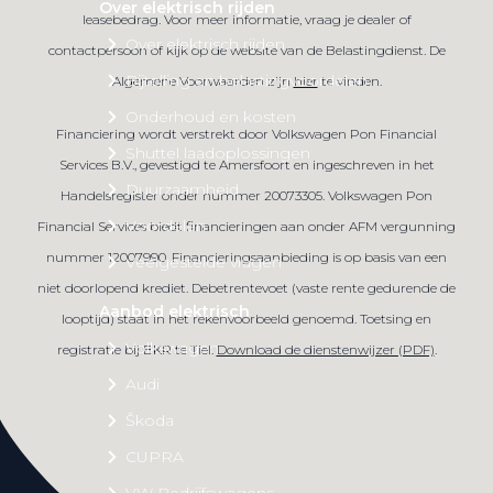
Over elektrisch rijden
leasebedrag. Voor meer informatie, vraag je dealer of
Over elektrisch rijden
contactpersoon of kijk op de website van de Belastingdienst. De
Bijtelling en belastingvoordelen
Algemene Voorwaarden zijn
hier
te vinden.
Onderhoud en kosten
Financiering wordt verstrekt door Volkswagen Pon Financial
Shuttel laadoplossingen
Services B.V., gevestigd te Amersfoort en ingeschreven in het
Duurzaamheid
Handelsregister onder nummer 20073305. Volkswagen Pon
Voordelen
Financial Services biedt financieringen aan onder AFM vergunning
nummer 12007990. Financieringsaanbieding is op basis van een
Veelgestelde vragen
niet doorlopend krediet. Debetrentevoet (vaste rente gedurende de
Aanbod elektrisch
looptijd) staat in het rekenvoorbeeld genoemd. Toetsing en
Volkswagen
registratie bij BKR te Tiel.
Download de dienstenwijzer (PDF)
.
Audi
Škoda
CUPRA
VW Bedrijfswagens