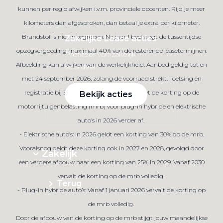
kunnen per regio afwijken i.v.m. provinciale opcenten. Rijd je meer
kilometers dan afgesproken, dan betaal je extra per kilometer.
Brandstof is niet inbegrepen. Na jaar 1 bedraagt de tussentijdse
Zakelijke Lease acties
opzegvergoeding maximaal 40% van de resterende leasetermijnen.
Profiteer van zakelijk
Afbeelding kan afwijken van de werkelijkheid. Aanbod geldig tot en
voordeel
met 24 september 2026, zolang de voorraad strekt. Toetsing en
registratie bij BKR te Tiel. De overheid bouwt de korting op de
Bekijk acties
motorrijtuigenbelasting (mrb) voor plug-in hybride en elektrische
auto’s in 2026 verder af.
- Elektrische auto’s: In 2026 geldt een korting van 30% op de mrb.
Vooralsnog geldt deze korting ook in 2027 en 2028, gevolgd door
Zakelijk
een verdere afbouw naar een korting van 25% in 2029. Vanaf 2030
vervalt de korting op de mrb volledig.
Terug
- Plug-in hybride auto’s: Vanaf 1 januari 2026 vervalt de korting op
de mrb volledig.
Door de afbouw van de korting op de mrb stijgt jouw maandelijkse