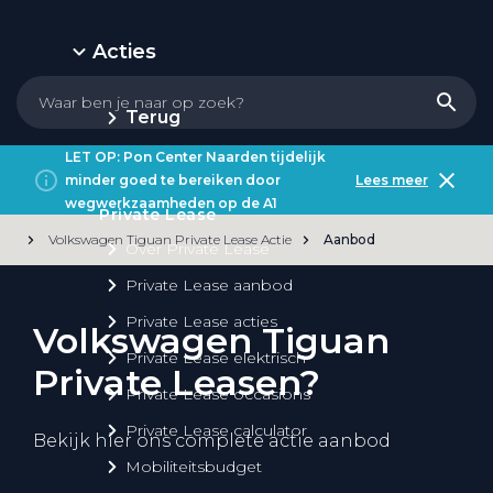
Acties
Terug
LET OP: Pon Center Naarden tijdelijk
minder goed te bereiken door
Lees meer
wegwerkzaamheden op de A1
Private Lease
Volkswagen Tiguan Private Lease Actie
Aanbod
Over Private Lease
Private Lease aanbod
Private Lease acties
Volkswagen Tiguan
Private Lease elektrisch
Private Leasen?
Private Lease occasions
Private Lease calculator
Bekijk hier ons complete actie aanbod
Mobiliteitsbudget