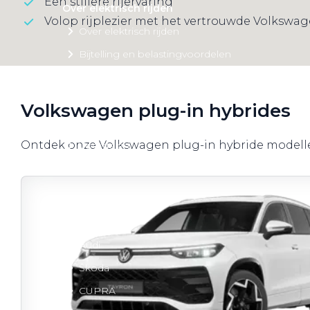
Een stillere rijervaring
Over elektrisch rijden
Volop rijplezier met het vertrouwde Volkswa
Over elektrisch rijden
Bijtelling en belastingvoordelen
Onderhoud en kosten
Shuttel laadoplossingen
Volkswagen plug-in hybrides
Duurzaamheid
Ontdek onze Volkswagen plug-in hybride modell
Voordelen
Veelgestelde vragen
Aanbod elektrisch
Volkswagen
Audi
Škoda
CUPRA