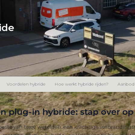
ide
Voordelen hybride
Hoe werkt hybride rijden?
Aanbod
 plug-in hybride: stap over op 
ste van twee werelden: een krachtige verbrandingsmo