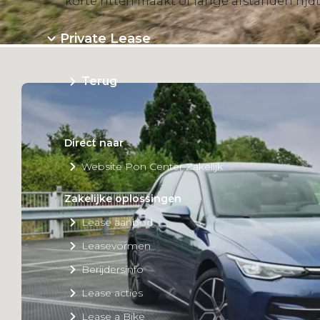
korte ritten maakt of lange afstanden rijd
Private Lease
Terug
Direct naar
Website Pon Center Zakelijk
Zakelijke oplossingen
Lease aanbod
Leasevormen
Berijdersinfo
Lease acties
Lease a Bike