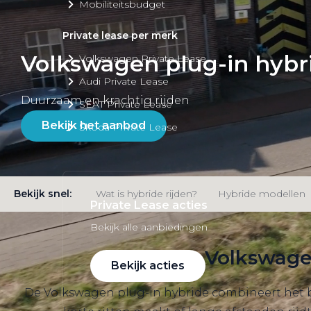
Mobiliteitsbudget
Private lease per merk
Volkswagen plug-in hybr
Volkswagen Private Lease
Audi Private Lease
Duurzaam en krachtig rijden
SEAT Private Lease
Bekijk het aanbod
Škoda Private Lease
Bekijk snel:
Wat is hybride rijden?
Hybride modellen
Private Lease acties
Bekijk alle aanbiedingen
Volkswagen
Bekijk acties
De Volkswagen plug-in hybride combineert het be