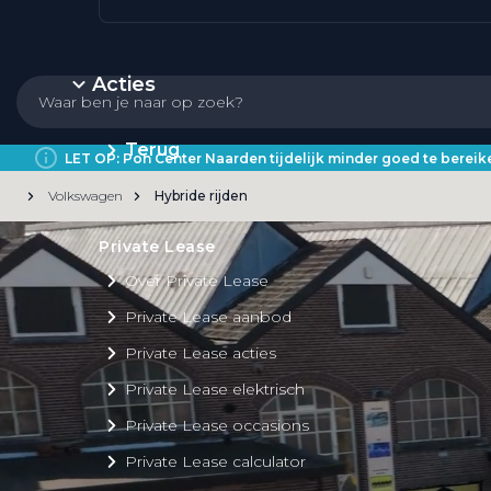
Acties
Terug
LET OP: Pon Center Naarden tijdelijk minder goed te bere
Volkswagen
Hybride rijden
Private Lease
Over Private Lease
Private Lease aanbod
Private Lease acties
Private Lease elektrisch
Private Lease occasions
Private Lease calculator