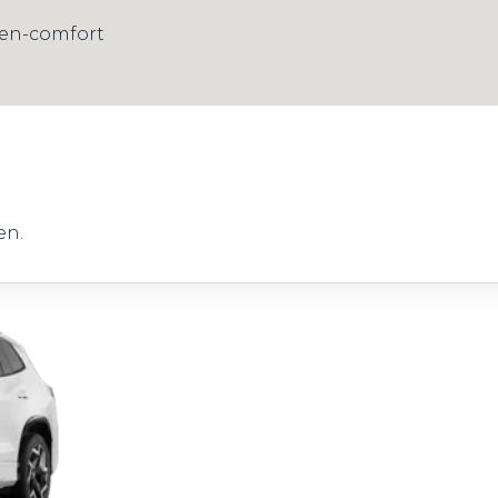
gen-comfort
en.