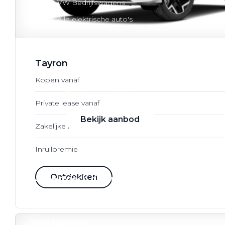
VW Bedrijfswagens
Alle elektrische auto's
Tayron
Elektrisch rijden
Kopen vanaf
Bekijk ons aanbod
Private lease vanaf
Bekijk aanbod
Zakelijke lease vanaf
Inruilpremie
Ontdekken
Elektrisch rijden
Verhuur
Vestigingen