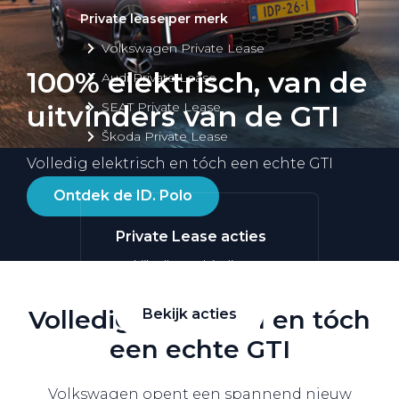
Private lease per merk
Volkswagen Private Lease
100% elektrisch, van de
Audi Private Lease
SEAT Private Lease
uitvinders van de GTI
Škoda Private Lease
Volledig elektrisch en tóch een echte GTI
Ontdek de ID. Polo
Private Lease acties
Bekijk alle aanbiedingen
Volledig elektrisch en tóch
Bekijk acties
een echte GTI
Volkswagen opent een spannend nieuw