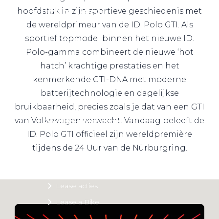
Private Lease
hoofdstuk in zijn sportieve geschiedenis met
de wereldprimeur van de ID. Polo GTI. Als
sportief topmodel binnen het nieuwe ID.
Terug
Polo-gamma combineert de nieuwe ‘hot
hatch’ krachtige prestaties en het
kenmerkende GTI-DNA met moderne
Direct naar
batterijtechnologie en dagelijkse
Website Pon Center Zakelijk
bruikbaarheid, precies zoals je dat van een GTI
van Volkswagen verwacht. Vandaag beleeft de
Zakelijke oplossingen
ID. Polo GTI officieel zijn wereldpremière
Lease aanbod
tijdens de 24 Uur van de Nürburgring.
Leasevormen
Berijdersinfo
Lease acties
Lease a Bike