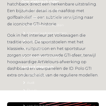
Over elektrisch rijden
hatchback direct een herkenbare uitstraling.
Over elektrisch rijden
Een bijzonder detail is de naafdop met
golfbalreliëf — een subtiele verwijzing naar
Bijtelling en belastingvoordelen
de iconische GTI-historie.
Onderhoud en kosten
Shuttel laadoplossingen
Ook in het interieur zet Volkswagen die
Duurzaamheid
traditie voort. De sportstoelen met het
klassieke ruitpatroon en het sportstuur
Voordelen
zorgen voor een vertrouwde GTI-sfeer, terwijl
Veelgestelde vragen
hoogwaardige ArtVelours-afwerking op
Aanbod elektrisch
dashboard en deurpanelen de ID. Polo GTI
Volkswagen
extra onderscheidt van de reguliere modellen.
Audi
Škoda
CUPRA
VW Bedrijfswagens