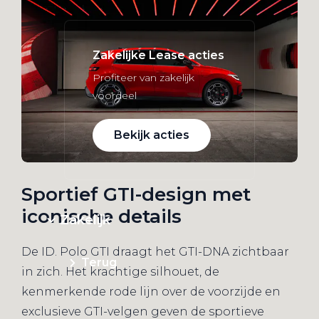
Zakelijke Lease acties
Profiteer van zakelijk
voordeel
Bekijk acties
Sportief GTI-design met
iconische details
Zakelijk
De ID. Polo GTI draagt het GTI-DNA zichtbaar
Terug
in zich. Het krachtige silhouet, de
kenmerkende rode lijn over de voorzijde en
exclusieve GTI-velgen geven de sportieve