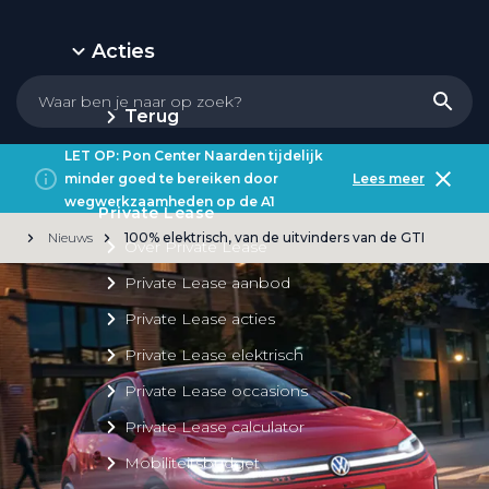
Acties
Terug
LET OP: Pon Center Naarden tijdelijk
minder goed te bereiken door
Lees meer
wegwerkzaamheden op de A1
Private Lease
Nieuws
100% elektrisch, van de uitvinders van de GTI
Over Private Lease
Private Lease aanbod
Private Lease acties
Private Lease elektrisch
Private Lease occasions
Private Lease calculator
Mobiliteitsbudget