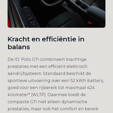
Kracht en efficiëntie in
balans
De ID. Polo GTI combineert krachtige
prestaties met een efficiënt elektrisch
aandrijfsysteem. Standaard beschikt de
sportieve uitvoering over een 52 kWh batterij,
goed voor een rijbereik tot maximaal 424
kilometer* (WLTP). Daarmee biedt de
compacte GTI niet alleen dynamische
prestaties, maar ook het comfort en bereik