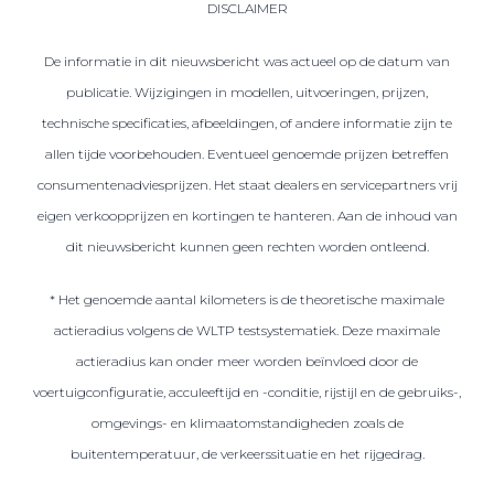
DISCLAIMER
De informatie in dit nieuwsbericht was actueel op de datum van
publicatie. Wijzigingen in modellen, uitvoeringen, prijzen,
technische specificaties, afbeeldingen, of andere informatie zijn te
allen tijde voorbehouden. Eventueel genoemde prijzen betreffen
consumentenadviesprijzen. Het staat dealers en servicepartners vrij
eigen verkoopprijzen en kortingen te hanteren. Aan de inhoud van
dit nieuwsbericht kunnen geen rechten worden ontleend.
* Het genoemde aantal kilometers is de theoretische maximale
actieradius volgens de WLTP testsystematiek. Deze maximale
actieradius kan onder meer worden beïnvloed door de
voertuigconfiguratie, acculeeftijd en -conditie, rijstijl en de gebruiks-,
omgevings- en klimaatomstandigheden zoals de
buitentemperatuur, de verkeerssituatie en het rijgedrag.