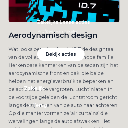
Zakelijke Lease acties
Profiteer van zakelijk
Aerodynamisch design
voordeel
Wat looks betreft volgt de ID.7 de designtaal
Bekijk acties
van de volledig elektrische ID.-modelfamilie.
Herkenbare kenmerken van de sedan zijn het
aerodynamische front en dak, die beide
helpen het energieverbruik te beperken en
Zakelijk
de actieradius te vergroten. Luchtinlaten in
de voorzijde geleiden de luchtstroom gericht
langs de zijkanten van de auto naar achteren.
Terug
Op die manier vormen ze ‘air curtains’ die
wervelingen langs de auto afzwakken. Het