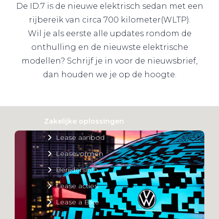
De ID.7 is de nieuwe elektrisch sedan met een
Private Lease
rijbereik van circa 700 kilometer(WLTP).
Wil je als eerste alle updates rondom de
Terug
onthulling en de nieuwste elektrische
modellen? Schrijf je in voor de nieuwsbrief,
dan houden we je op de hoogte.
Direct naar
Website Pon Center Zakelijk
Zakelijke oplossingen
Lease aanbod
Leasevormen
Berijdersinfo
Lease acties
Lease a Bike