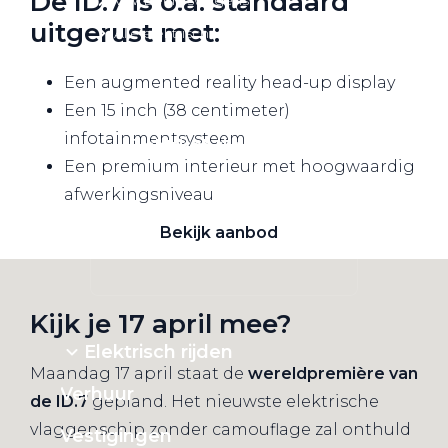
De ID.7 is o.a. standaard
uitgerust met:
Alle elektrische auto's
Een augmented reality head-up display
Een 15 inch (38 centimeter)
infotainmentsysteem
Elektrisch rijden
Een premium interieur met hoogwaardig
Bekijk ons aanbod
afwerkingsniveau
Bekijk aanbod
Kijk je 17 april mee?
Elektrisch rijden
Maandag 17 april staat de
wereldpremière van
Verhuur
de ID.7
gepland. Het nieuwste elektrische
vlaggenschip zonder camouflage zal onthuld
Vestigingen