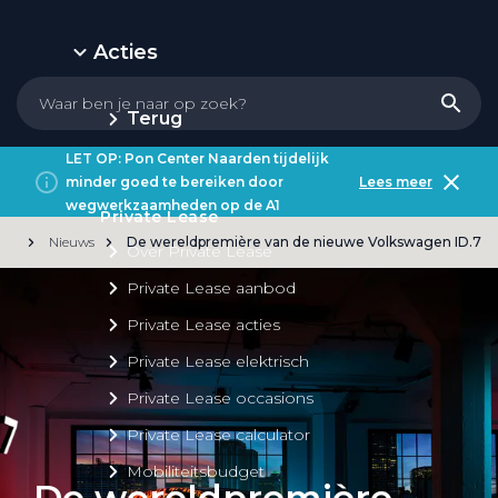
Acties
Terug
LET OP: Pon Center Naarden tijdelijk
minder goed te bereiken door
Lees meer
wegwerkzaamheden op de A1
Private Lease
Nieuws
De wereldpremière van de nieuwe Volkswagen ID.7
Over Private Lease
Private Lease aanbod
Private Lease acties
Private Lease elektrisch
Private Lease occasions
Private Lease calculator
Mobiliteitsbudget
De wereldpremière