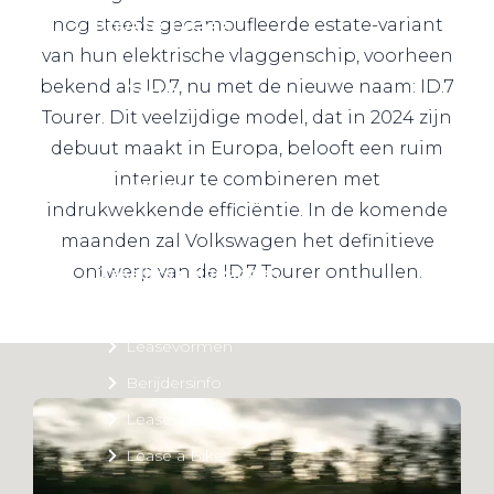
Private Lease
nog steeds gecamoufleerde estate-variant
van hun elektrische vlaggenschip, voorheen
bekend als ID.7, nu met de nieuwe naam: ID.7
Terug
Tourer. Dit veelzijdige model, dat in 2024 zijn
debuut maakt in Europa, belooft een ruim
interieur te combineren met
Direct naar
indrukwekkende efficiëntie. In de komende
Website Pon Center Zakelijk
maanden zal Volkswagen het definitieve
ontwerp van de ID.7 Tourer onthullen.
Zakelijke oplossingen
Lease aanbod
Leasevormen
Berijdersinfo
Lease acties
Lease a Bike