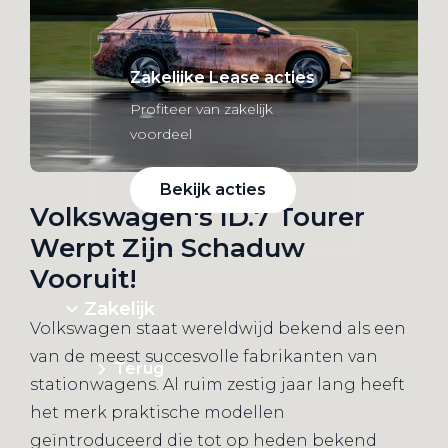
Zakelijke Lease acties
Profiteer van zakelijk
voordeel
Bekijk acties
Volkswagen's ID.7 Tourer
Werpt Zijn Schaduw
Vooruit!
Zakelijk
Volkswagen staat wereldwijd bekend als een
van de meest succesvolle fabrikanten van
Terug
stationwagens. Al ruim zestig jaar lang heeft
het merk praktische modellen
geïntroduceerd die tot op heden bekend