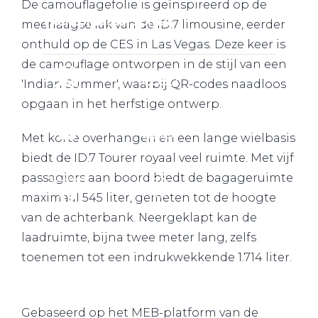
De camouflagefolie is geïnspireerd op de
Werkplaatsafspraak
meerlaagse lak van de ID.7 limousine, eerder
onthuld op de CES in Las Vegas. Deze keer is
de camouflage ontworpen in de stijl van een
'Indian Summer', waarbij QR-codes naadloos
opgaan in het herfstige ontwerp.
Met korte overhangen en een lange wielbasis
biedt de ID.7 Tourer royaal veel ruimte. Met vijf
passagiers aan boord biedt de bagageruimte
maximaal 545 liter, gemeten tot de hoogte
van de achterbank. Neergeklapt kan de
laadruimte, bijna twee meter lang, zelfs
toenemen tot een indrukwekkende 1.714 liter.
Gebaseerd op het MEB-platform van de