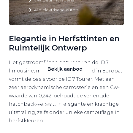
Alle elektrische auto's
Elegantie in Herfsttinten en
Elektrisch rijden
Ruimtelijk Ontwerp
Bekijk ons aanbod
Het gestroomlijnde ontwerp van de ID.7
Bekijk aanbod
limousine, momenteel gelanceerd in Europa,
vormt de basis voor de ID.7 Tourer. Met een
zeer aerodynamische carrosserie en een Cw-
waarde van 0,242, behoudt de verlengde
Elektrisch rijden
hatchback-versie zijn elegante en krachtige
uitstraling, zelfs onder unieke camouflage in
Verhuur
herfstkleuren.
Vestigingen