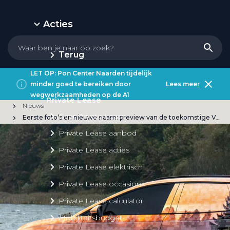
Acties
Terug
LET OP: Pon Center Naarden tijdelijk
minder goed te bereiken door
Lees meer
wegwerkzaamheden op de A1
Private Lease
Nieuws
Over Private Lease
Eerste foto’s en nieuwe naam: preview van de toekomstige Volkswagen ID.7 Tourer
Private Lease aanbod
Private Lease acties
Private Lease elektrisch
Private Lease occasions
Private Lease calculator
Mobiliteitsbudget