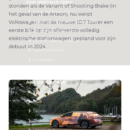
Over elektrisch rijden
stonden als de Variant of Shooting Brake (in
Over elektrisch rijden
het geval van de Arteon). Nu werpt
Bijtelling en belastingvoordelen
Volkswagen met de nieuwe ID.7 Tourer een
eerste blik op zijn allereerste volledig
Onderhoud en kosten
elektrische stationwagen, gepland voor zijn
Shuttel laadoplossingen
debuut in 2024.
Duurzaamheid
Voordelen
Veelgestelde vragen
Aanbod elektrisch
Volkswagen
Audi
Škoda
CUPRA
VW Bedrijfswagens