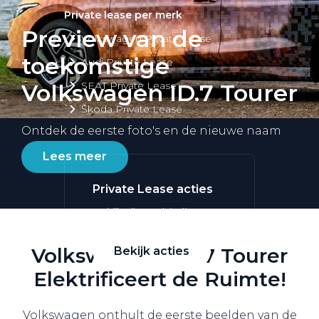
Private lease per merk
Preview van de
Volkswagen Private Lease
toekomstige
Audi Private Lease
SEAT Private Lease
Volkswagen ID.7 Tourer
Škoda Private Lease
Ontdek de eerste foto's en de nieuwe naam
Lees meer
Private Lease acties
Bekijk alle aanbiedingen
Volkswagen's ID.7 Tourer
Bekijk acties
Elektrificeert de Ruimte!
Volkswagen onthult de eerste beelden van de