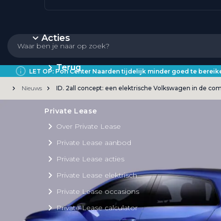
Acties
Terug
LET OP: Pon Center Naarden tijdelijk minder goed te bere
Nieuws
ID. 2all concept: een elektrische Volkswagen in de co
Private Lease
Over Private Lease
Private Lease aanbod
Private Lease acties
Private Lease elektrisch
Private Lease occasions
Private Lease calculator