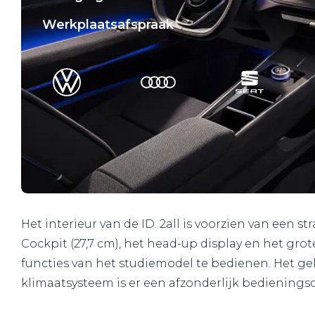
Werkplaatsafspraak
Het interieur van de ID. 2all is voorzien van een
Cockpit (27,7 cm), het head-up display en het gr
functies van het studiemodel te bedienen. Het g
klimaatsysteem is er een afzonderlijk bedienings