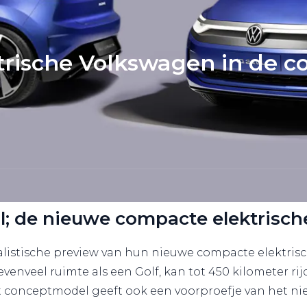
ektrische Volkswagen in de 
all; de nieuwe compacte elektrisch
alistische preview van hun nieuwe compacte elektris
venveel ruimte als een Golf, kan tot 450 kilometer ri
 conceptmodel geeft ook een voorproefje van het n