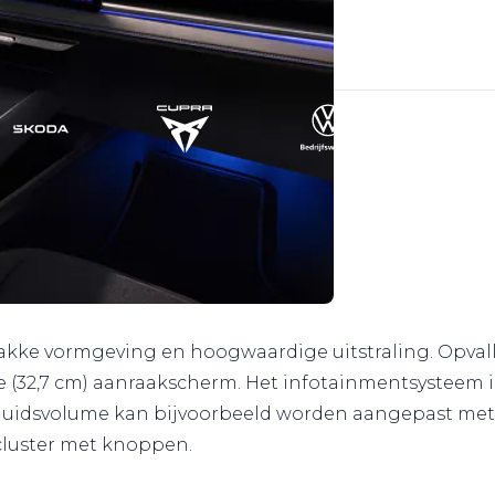
 strakke vormgeving en hoogwaardige uitstraling. Opv
ote (32,7 cm) aanraakscherm. Het infotainmentsysteem
eluidsvolume kan bijvoorbeeld worden aangepast met 
cluster met knoppen.