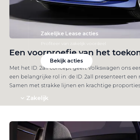
Zakelijke Lease acties
Profiteer van zakelijk voordeel
Een voorproefje van het toeko
Bekijk acties
Met het ID. 2all concept geeft Volkswagen ons ee
een belangrijke rol in: de ID. 2all presenteert een 
Samen met strakke lijnen en krachtige proporties 
Zakelijk
Terug