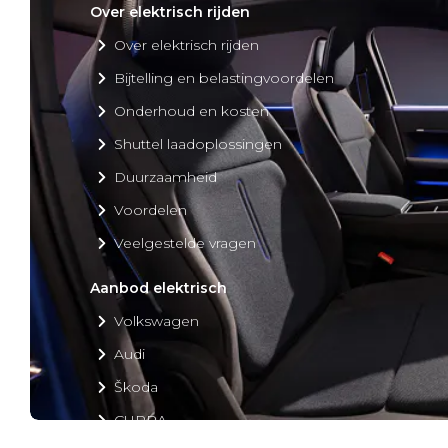
Over elektrisch rijden
Over elektrisch rijden
Bijtelling en belastingvoordelen
Onderhoud en kosten
Shuttel laadoplossingen
Duurzaamheid
Voordelen
Veelgestelde vragen
Aanbod elektrisch
Volkswagen
Audi
Škoda
CUPRA