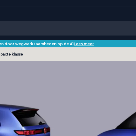
iken door wegwerkzaamheden op de A1
Lees meer
mpacte klasse