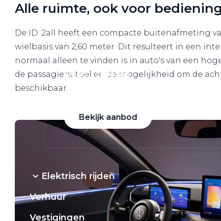
VW Bedrijfswagens
Alle ruimte, ook voor bedieni
Alle elektrische auto's
De ID. 2all heeft een compacte buitenafmeting va
wielbasis van 2,60 meter. Dit resulteert in een int
normaal alleen te vinden is in auto's van een h
de passagiersstoel en de mogelijkheid om de acht
Elektrisch rijden
beschikbaar.
Bekijk ons aanbod
Bekijk aanbod
Elektrisch rijden
Verhuur
Vestigingen