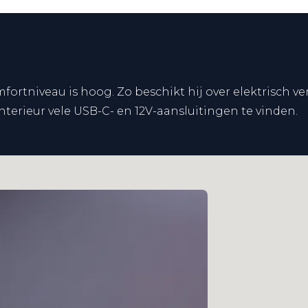
fortniveau is hoog. Zo beschikt hij over elektrisch 
nterieur vele USB-C- en 12V-aansluitingen te vinden.