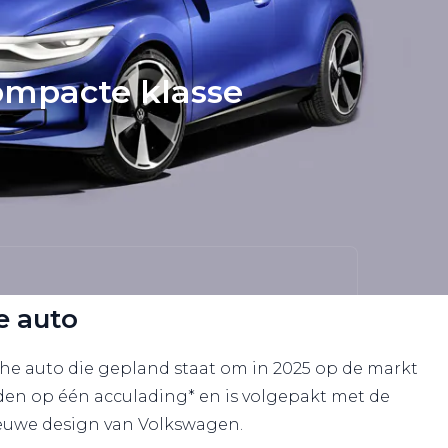
compacte klasse
e auto
che auto die gepland staat om in 2025 op de markt
jden op één acculading* en is volgepakt met de
ieuwe design van Volkswagen.