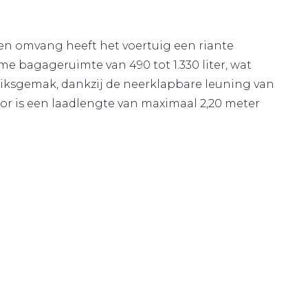
den omvang heeft het voertuig een riante
uime bagageruimte van 490 tot 1.330 liter, wat
uiksgemak, dankzij de neerklapbare leuning van
or is een laadlengte van maximaal 2,20 meter