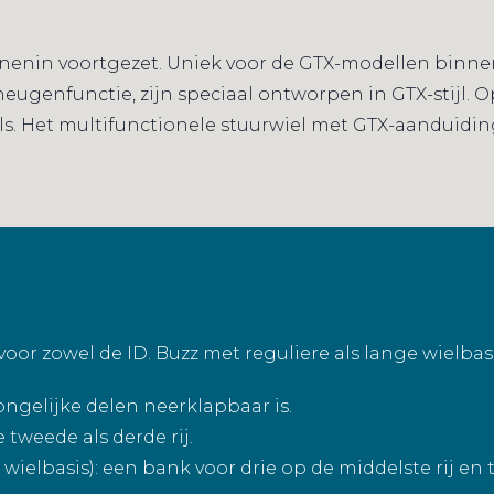
nnenin voortgezet. Uniek voor de GTX-modellen binnen
eugenfunctie, zijn speciaal ontworpen in GTX-stijl. O
. Het multifunctionele stuurwiel met GTX-aanduiding 
oor zowel de ID. Buzz met reguliere als lange wielbasi
 ongelijke delen neerklapbaar is.
 tweede als derde rij.
wielbasis): een bank voor drie op de middelste rij en t