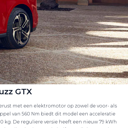
Buzz GTX
erust met een elektromotor op zowel de voor- als
pel van 560 Nm biedt dit model een acceleratie
0 kg. De reguliere versie heeft een nieuw 79 kWh