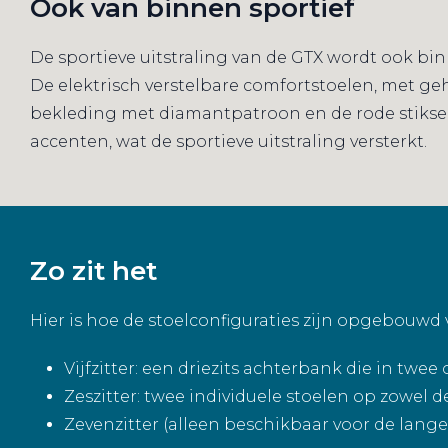
Ook van binnen sportief
De sportieve uitstraling van de GTX wordt ook bi
De elektrisch verstelbare comfortstoelen, met geh
bekleding met diamantpatroon en de rode stiksels
accenten, wat de sportieve uitstraling versterkt.
Zo zit het
Hier is hoe de stoelconfiguraties zijn opgebouwd v
Vijfzitter: een driezits achterbank die in twee
Zeszitter: twee individuele stoelen op zowel de
Zevenzitter (alleen beschikbaar voor de lange 