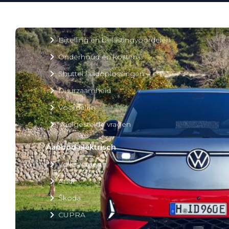
Over elektrisch rijden
Over elektrisch rijden
Bijtelling en belastingvoordelen
Onderhoud en kosten
Shuttel laadoplossingen
Duurzaamheid
Voordelen
Veelgestelde vragen
Aanbod elektrisch
Volkswagen
Audi
Škoda
CUPRA