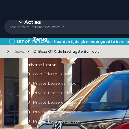
Acties
Terug
LET OP: Pon Center Naarden tijdelijk minder goed te bere
Nieuws
ID. Buzz GTX: de krachtigste Bulli ooit
Private Lease
Over Private Lease
Private Lease aanbod
Private Lease acties
Private Lease elektrisch
Private Lease occasions
Private Lease calculator