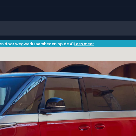
iken door wegwerkzaamheden op de A1
Lees meer