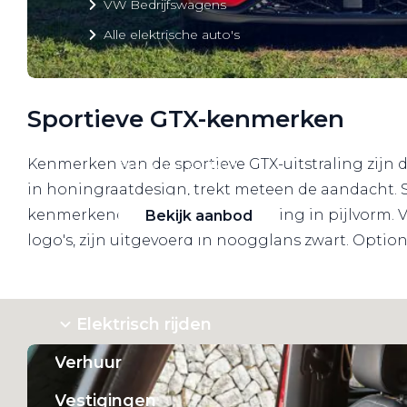
VW Bedrijfswagens
Alle elektrische auto's
Sportieve GTX-kenmerken
Elektrisch rijden
Kenmerken van de sportieve GTX-uitstraling zijn 
Bekijk ons aanbod
in honingraatdesign, trekt meteen de aandacht. 
kenmerkende LED-dagrijverlichting in pijlvorm. Ve
Bekijk aanbod
logo's, zijn uitgevoerd in hoogglans zwart. Option
Elektrisch rijden
Verhuur
Vestigingen