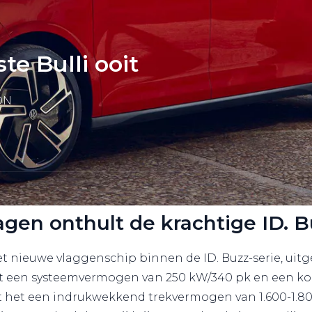
te Bulli ooit
ON
gen onthult de krachtige ID. 
et nieuwe vlaggenschip binnen de ID. Buzz-serie, uitg
Met een systeemvermogen van 250 kW/340 pk en een kop
ft het een indrukwekkend trekvermogen van 1.600-1.80