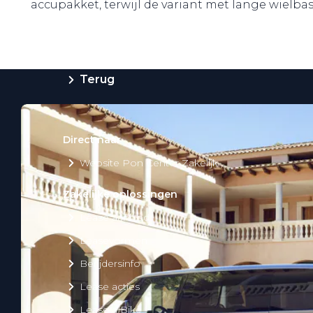
accupakket, terwijl de variant met lange wielbasi
Private Lease
Terug
Direct naar
Website Pon Center Zakelijk
Zakelijke oplossingen
Lease aanbod
Leasevormen
Berijdersinfo
Lease acties
Lease a Bike