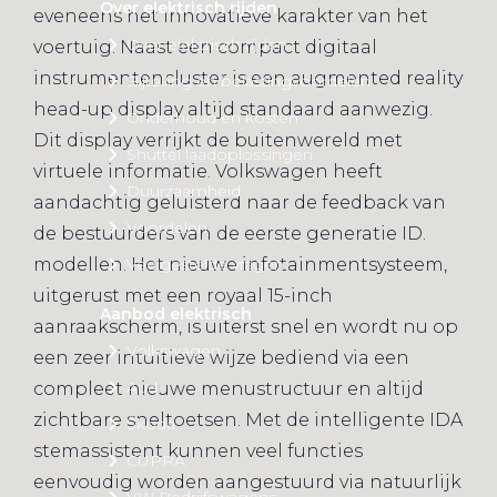
Over elektrisch rijden
eveneens het innovatieve karakter van het
Over elektrisch rijden
voertuig. Naast een compact digitaal
instrumentencluster is een augmented reality
Bijtelling en belastingvoordelen
head-up display altijd standaard aanwezig.
Onderhoud en kosten
Dit display verrijkt de buitenwereld met
Shuttel laadoplossingen
virtuele informatie. Volkswagen heeft
Duurzaamheid
aandachtig geluisterd naar de feedback van
Voordelen
de bestuurders van de eerste generatie ID.
modellen. Het nieuwe infotainmentsysteem,
Veelgestelde vragen
uitgerust met een royaal 15-inch
Aanbod elektrisch
aanraakscherm, is uiterst snel en wordt nu op
Volkswagen
een zeer intuïtieve wijze bediend via een
Audi
compleet nieuwe menustructuur en altijd
zichtbare sneltoetsen. Met de intelligente IDA
Škoda
stemassistent kunnen veel functies
CUPRA
eenvoudig worden aangestuurd via natuurlijk
VW Bedrijfswagens