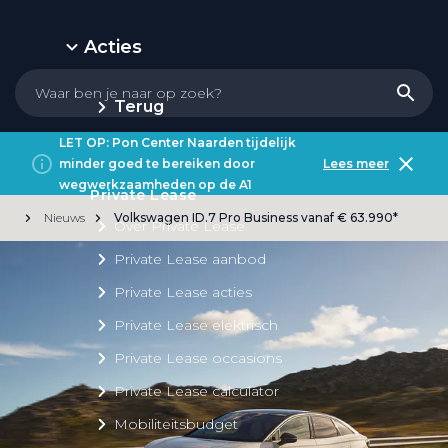
Acties
Terug
LET OP: Pon Center Naarden tijdelijk
minder goed te bereiken door
Lees meer
wegwerkzaamheden op de A1
Private Lease
Nieuws
Volkswagen ID.7 Pro Business vanaf € 63.990*
Over Private Lease
Private Lease aanbod
Private Lease acties
Private Lease elektrisch
Private Lease occasions
Private Lease calculator
Mobiliteitsbudget