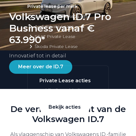
Private lease per merk
Volkswagen ID.7 Pro
Volkswagen Private Lease
Business vanaf €
Audi Private Lease
SEAT Private Lease
63.990*
Škoda Private Lease
Innovatief tot in detail
Meer over de ID.7
Private Lease acties
Bekijk alle aanbiedingen
De verfijnde pracht van de
Bekijk acties
Volkswagen ID.7
Als vlaggenschip van Volkswagens ID.-familie