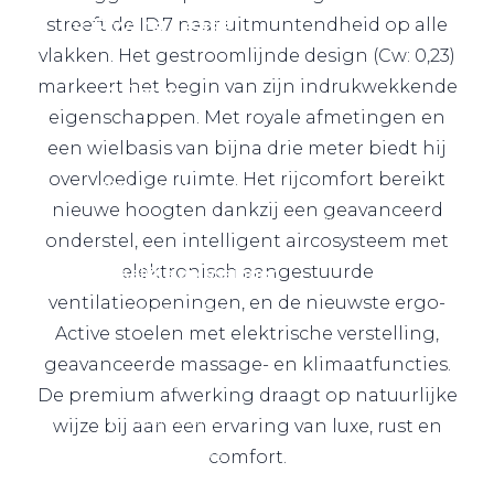
Private Lease
streeft de ID.7 naar uitmuntendheid op alle
vlakken. Het gestroomlijnde design (Cw: 0,23)
markeert het begin van zijn indrukwekkende
Terug
eigenschappen. Met royale afmetingen en
een wielbasis van bijna drie meter biedt hij
overvloedige ruimte. Het rijcomfort bereikt
Direct naar
nieuwe hoogten dankzij een geavanceerd
Website Pon Center Zakelijk
onderstel, een intelligent aircosysteem met
elektronisch aangestuurde
Zakelijke oplossingen
ventilatieopeningen, en de nieuwste ergo-
Lease aanbod
Active stoelen met elektrische verstelling,
Leasevormen
geavanceerde massage- en klimaatfuncties.
Berijdersinfo
De premium afwerking draagt op natuurlijke
Lease acties
wijze bij aan een ervaring van luxe, rust en
Lease a Bike
comfort.