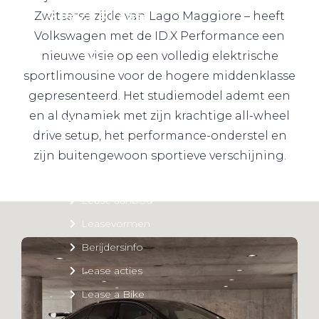
Private Lease
Zwitserse zijde van Lago Maggiore – heeft
Volkswagen met de ID.X Performance een
nieuwe visie op een volledig elektrische
Terug
sportlimousine voor de hogere middenklasse
gepresenteerd. Het studiemodel ademt een
en al dynamiek met zijn krachtige all-wheel
Direct naar
drive setup, het performance-onderstel en
Website Pon Center Zakelijk
zijn buitengewoon sportieve verschijning.
Zakelijke oplossingen
Lease aanbod
Leasevormen
Berijdersinfo
Lease acties
Lease a Bike