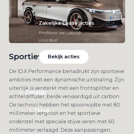
Zakelijke Lease acties
Profiteer van zakelijk
voordeel
Sportieve ambities
Bekijk acties
De ID.X Performance benadrukt zijn sportieve
ambities met een dynamische uitstraling. Zijn
uiterlijk is versterkt met een frontsplitter en
Zakelijk
achterdiffuser, beide vervaardigd uit carbon.
De technici hebben het spoorwijdte met 80
Terug
millimeter vergroot en het sportieve
onderstel met speciale stijve veren met 60
millimeter verlaagd. Deze aanpassingen,