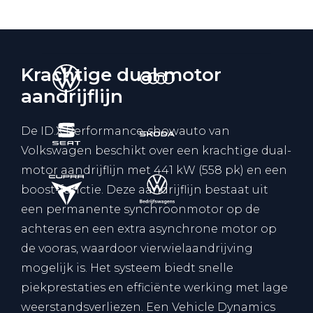
Werkplaatsafspraak
Krachtige dual-motor
aandrijflijn
De ID.X Performance-showauto van
Volkswagen beschikt over een krachtige dual-
motor aandrijflijn met 441 kW (558 pk) en een
boost-functie. Deze aandrijflijn bestaat uit
een permanente synchroonmotor op de
achteras en een extra asynchrone motor op
de vooras, waardoor vierwielaandrijving
mogelijk is. Het systeem biedt snelle
piekprestaties en efficiënte werking met lage
weerstandsverliezen. Een Vehicle Dynamics