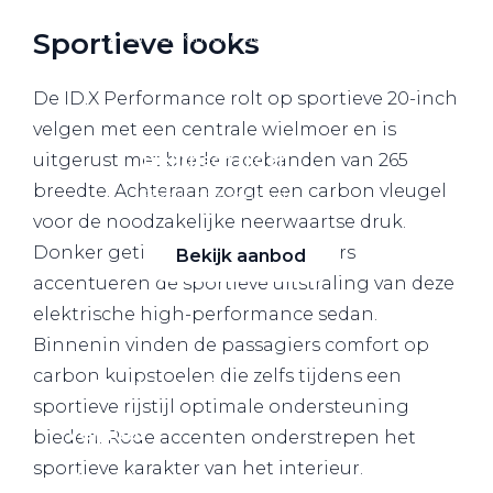
Alle elektrische auto's
Sportieve looks
De ID.X Performance rolt op sportieve 20-inch
velgen met een centrale wielmoer en is
uitgerust met brede racebanden van 265
Elektrisch rijden
breedte. Achteraan zorgt een carbon vleugel
Bekijk ons aanbod
voor de noodzakelijke neerwaartse druk.
Donker getinte achterlichtclusters
Bekijk aanbod
accentueren de sportieve uitstraling van deze
elektrische high-performance sedan.
Binnenin vinden de passagiers comfort op
carbon kuipstoelen die zelfs tijdens een
Elektrisch rijden
sportieve rijstijl optimale ondersteuning
Verhuur
bieden. Rode accenten onderstrepen het
sportieve karakter van het interieur.
Vestigingen