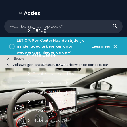
Acties
Terug
LET OP: Pon Center Naarden tijdelijk
minder goed te bereiken door
Lees meer
wegwerkzaamheden op de A1
Private Lease
Nieuws
Over Private Lease
Volkswagen presenteert ID.X Performance concept car
Private Lease aanbod
Private Lease acties
Private Lease elektrisch
Private Lease occasions
Private Lease calculator
Mobiliteitsbudget