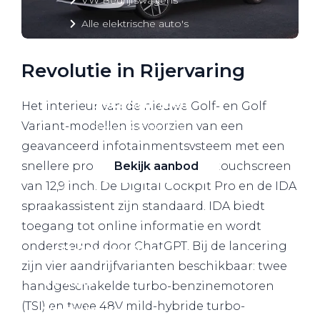
Alle elektrische auto's
Revolutie in Rijervaring
Elektrisch rijden
Het interieur van de nieuwe Golf- en Golf
Variant-modellen is voorzien van een
Bekijk ons aanbod
geavanceerd infotainmentsysteem met een
Bekijk aanbod
snellere processor en een groot touchscreen
van 12,9 inch. De Digital Cockpit Pro en de IDA
spraakassistent zijn standaard. IDA biedt
toegang tot online informatie en wordt
ondersteund door ChatGPT. Bij de lancering
Elektrisch rijden
zijn vier aandrijfvarianten beschikbaar: twee
Verhuur
handgeschakelde turbo-benzinemotoren
(TSI) en twee 48V mild-hybride turbo-
Vestigingen