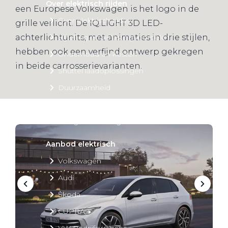
Over elektrisch rijden
een Europese Volkswagen is het logo in de
Over elektrisch rijden
grille verlicht. De IQ.LIGHT 3D LED-
achterlichtunits, met animaties in drie stijlen,
Bijtelling en belastingvoordelen
hebben ook een verfijnd ontwerp gekregen
Onderhoud en kosten
in beide carrosserievarianten.
Shuttel laadoplossingen
Duurzaamheid
Voordelen
Veelgestelde vragen
Aanbod elektrisch
Volkswagen
Audi
Škoda
CUPRA
VW Bedrijfswagens