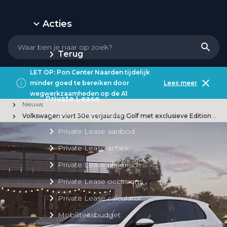
Acties
Terug
LET OP: Pon Center Naarden tijdelijk
minder goed te bereiken door
Lees meer
wegwerkzaamheden op de A1
Private Lease
Nieuws
Over Private Lease
Volkswagen viert 50e verjaardag Golf met exclusieve Edition 50
Private Lease aanbod
Private Lease acties
Private Lease elektrisch
Private Lease occasions
Private Lease calculator
Mobiliteitsbudget