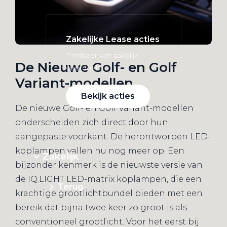
Zakelijke Lease acties
Profiteer van zakelijk
De Nieuwe Golf- en Golf
voordeel
Variant-modellen
Bekijk acties
De nieuwe Golf- en Golf Variant-modellen
onderscheiden zich direct door hun
aangepaste voorkant. De herontworpen LED-
koplampen vallen nu nog meer op. Een
Zakelijk
bijzonder kenmerk is de nieuwste versie van
de IQ.LIGHT LED-matrix koplampen, die een
Terug
krachtige grootlichtbundel bieden met een
bereik dat bijna twee keer zo groot is als
conventioneel grootlicht. Voor het eerst bij