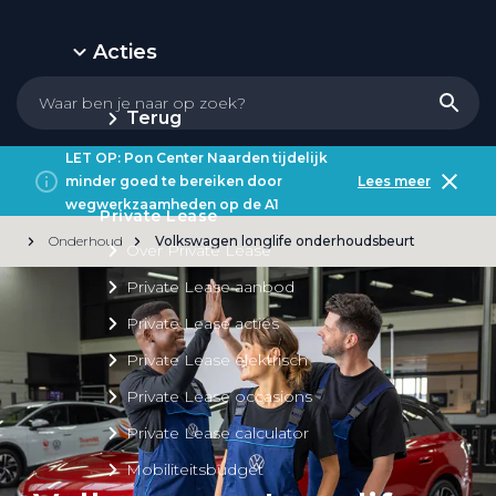
Acties
Terug
LET OP: Pon Center Naarden tijdelijk
minder goed te bereiken door
Lees meer
wegwerkzaamheden op de A1
Private Lease
Onderhoud
Volkswagen longlife onderhoudsbeurt
Over Private Lease
Private Lease aanbod
Private Lease acties
Private Lease elektrisch
Private Lease occasions
Private Lease calculator
Mobiliteitsbudget