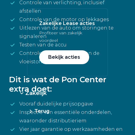
Controle van verlichting, inclusief
afstellen
Controle van de motor op lekkages
Zakelijke Lease acties
Uitlezen van de auto om storingen te
Profiteer van zakelijk
signaleren
voordeel
Testen van de accu
Controleren en bijvullen van de
Bekijk acties
vloeistoffen
Dit is wat de Pon Center
extra doet:
Zakelijk
Vooraf duidelijke prijsopgave
Terug
Inspectie van essentiële onderdelen,
waaronder distributieriem
Vier jaar garantie op werkzaamheden en