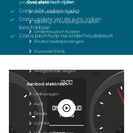
Over elektrisch rijden
onderdelen
Gratis APK, indien nodig
Over elektrisch rijden
Gratis update van de auto, indien
Bijtelling en belastingvoordelen
beschikbaar
Onderhoud en kosten
Gratis pechhulp na onderhoudsbeurt
Shuttel laadoplossingen
Duurzaamheid
Voordelen
Veelgestelde vragen
Aanbod elektrisch
Volkswagen
Audi
Škoda
CUPRA
VW Bedrijfswagens