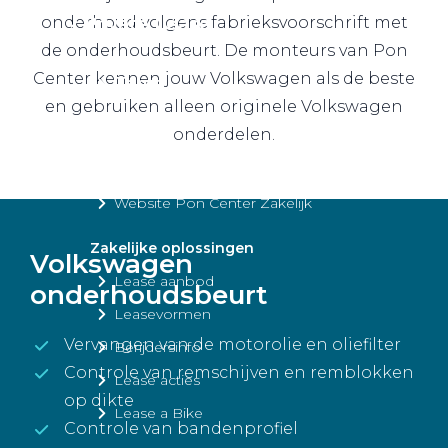
Private Lease
onderhoud volgens fabrieksvoorschrift met
de onderhoudsbeurt. De monteurs van Pon
Center kennen jouw Volkswagen als de beste
Terug
en gebruiken alleen originele Volkswagen
onderdelen.
Direct naar
Website Pon Center Zakelijk
Zakelijke oplossingen
Volkswagen
Lease aanbod
onderhoudsbeurt
Leasevormen
Vervangen van de motorolie en oliefilter
Berijdersinfo
Controle van remschijven en remblokken
Lease acties
op dikte
Lease a Bike
Controle van bandenprofiel