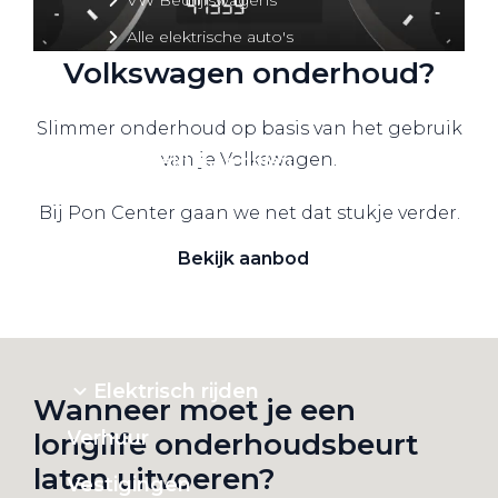
Meer weten over
Alle elektrische auto's
Volkswagen onderhoud?
Slimmer onderhoud op basis van het gebruik
van je Volkswagen.
Elektrisch rijden
Bekijk ons aanbod
Bij Pon Center gaan we net dat stukje verder.
Bekijk aanbod
Elektrisch rijden
Wanneer moet je een
Verhuur
longlife onderhoudsbeurt
laten uitvoeren?
Vestigingen