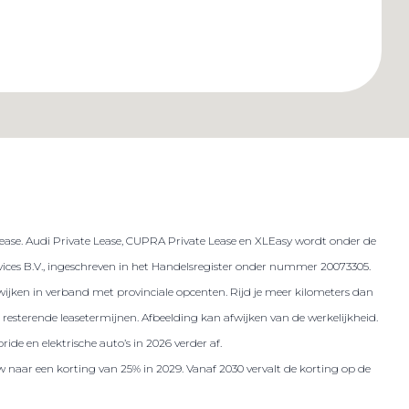
lease. Audi Private Lease, CUPRA Private Lease en XLEasy wordt onder de
es B.V., ingeschreven in het Handelsregister onder nummer 20073305.
 afwijken in verband met provinciale opcenten. Rijd je meer kilometers dan
resterende leasetermijnen. Afbeelding kan afwijken van de werkelijkheid.
ide en elektrische auto’s in 2026 verder af.
w naar een korting van 25% in 2029. Vanaf 2030 vervalt de korting op de