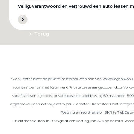
Veilig, verantwoord en vertrouwd een auto leasen m
Private Lease
Terug
Direct naar
Website Pon Center Zakelijk
*Pon Center biedt de private leaseproducten aan van Volkswagen Pon Fin
Zakelijke oplossingen
voorwaarden van het Keurmerk Private Lease aangeboden door Volkswa
Lease aanbod
Vanaf tarieven zijn o.b.v. private lease inclusief btw, bij 60 maanden, 5
Leasevormen
afgesproken, dan betaal je extra per kilometer. Brandstof is niet inbeg
Berijdersinfo
Toetsing en registratie bij BKR te Tiel. De
- Elektrische auto’s: In 2026 geldt een korting van 30% op de mrb. Voo
Lease acties
Lease a Bike