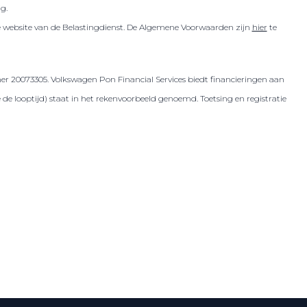
ig.
de website van de Belastingdienst. De Algemene Voorwaarden zijn
hier
te
er 20073305. Volkswagen Pon Financial Services biedt financieringen aan
 looptijd) staat in het rekenvoorbeeld genoemd. Toetsing en registratie