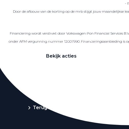
- 
Door de afbouw van de korting op de mrb stijgt jouw maandelijkse lea
Zakelijke Lease acties
Financiering wordt verstrekt door Volkswagen Pon Financial Services B.
Profiteer van zakelijk voordeel
onder AFM vergunning nummer 12007990. Financieringsaanbieding is op ba
Bekijk acties
Zakelijk
Terug