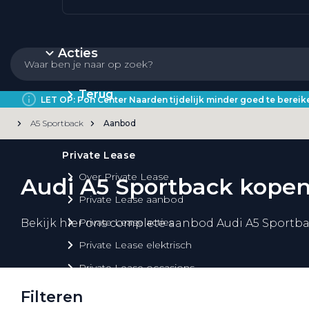
Acties
Terug
LET OP: Pon Center Naarden tijdelijk minder goed te bere
A5 Sportback
Aanbod
Private Lease
Over Private Lease
Audi A5 Sportback kope
Private Lease aanbod
Private Lease acties
Bekijk hier ons complete aanbod Audi A5 Sportb
Private Lease elektrisch
Private Lease occasions
Private Lease calculator
Filteren