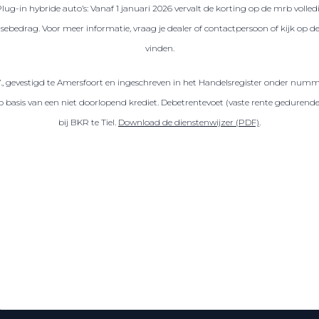
Plug-in hybride auto’s: Vanaf 1 januari 2026 vervalt de korting op de mrb volled
sebedrag. Voor meer informatie, vraag je dealer of contactpersoon of kijk op 
vinden.
V., gevestigd te Amersfoort en ingeschreven in het Handelsregister onder numm
sis van een niet doorlopend krediet. Debetrentevoet (vaste rente gedurende de
bij BKR te Tiel.
Download de dienstenwijzer (PDF)
.