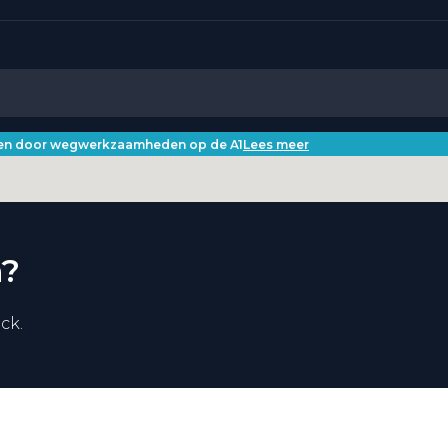
iken door wegwerkzaamheden op de A1
Lees meer
n?
ack.