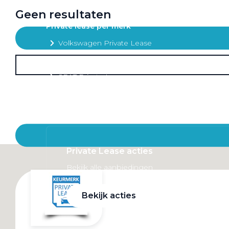
Mobiliteitsbudget
Geen resultaten
Private lease per merk
Volkswagen Private Lease
Audi Private Lease
SEAT Private Lease
Škoda Private Lease
Private Lease acties
Bekijk alle aanbiedingen
Bekijk acties