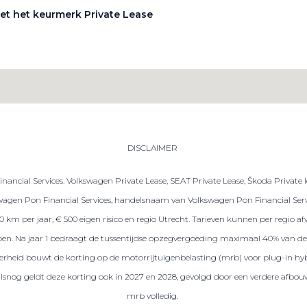
et het keurmerk Private Lease
DISCLAIMER
ancial Services. Volkswagen Private Lease, SEAT Private Lease, Škoda Private 
gen Pon Financial Services, handelsnaam van Volkswagen Pon Financial Servic
.000 km per jaar, € 500 eigen risico en regio Utrecht. Tarieven kunnen per regio
repen. Na jaar 1 bedraagt de tussentijdse opzegvergoeding maximaal 40% van de 
 overheid bouwt de korting op de motorrijtuigenbelasting (mrb) voor plug-in hybr
ralsnog geldt deze korting ook in 2027 en 2028, gevolgd door een verdere afbou
mrb volledig.