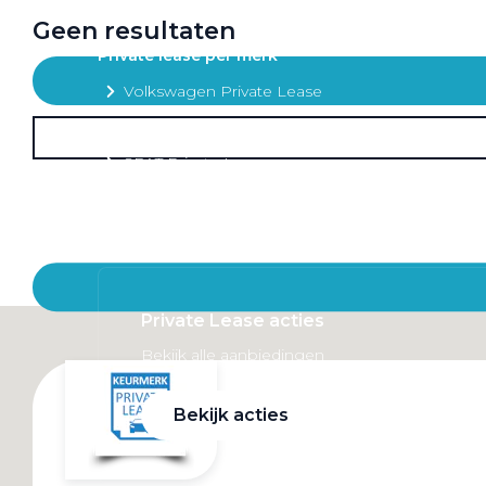
Mobiliteitsbudget
Geen resultaten
Private lease per merk
Volkswagen Private Lease
Audi Private Lease
SEAT Private Lease
Škoda Private Lease
Private Lease acties
Bekijk alle aanbiedingen
Bekijk acties