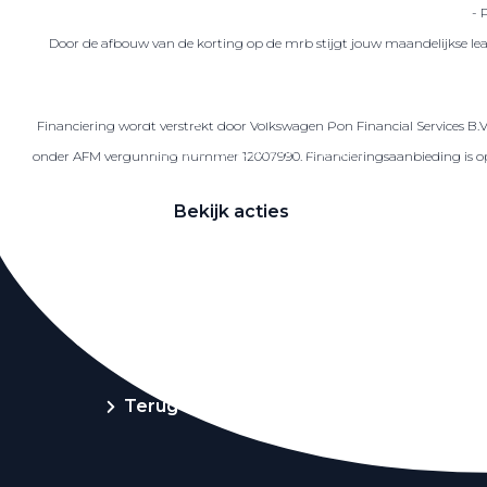
- 
Door de afbouw van de korting op de mrb stijgt jouw maandelijkse lea
Zakelijke Lease acties
Financiering wordt verstrekt door Volkswagen Pon Financial Services B.
Profiteer van zakelijk voordeel
onder AFM vergunning nummer 12007990. Financieringsaanbieding is op ba
Bekijk acties
Zakelijk
Terug