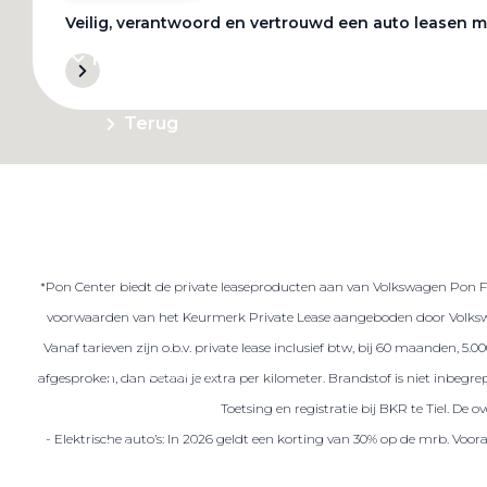
Veilig, verantwoord en vertrouwd een auto leasen m
Private Lease
Terug
Direct naar
Website Pon Center Zakelijk
*Pon Center biedt de private leaseproducten aan van Volkswagen Pon Fin
Zakelijke oplossingen
voorwaarden van het Keurmerk Private Lease aangeboden door Volkswa
Lease aanbod
Vanaf tarieven zijn o.b.v. private lease inclusief btw, bij 60 maanden, 5
Leasevormen
afgesproken, dan betaal je extra per kilometer. Brandstof is niet inbeg
Berijdersinfo
Toetsing en registratie bij BKR te Tiel. De
- Elektrische auto’s: In 2026 geldt een korting van 30% op de mrb. Voo
Lease acties
Lease a Bike