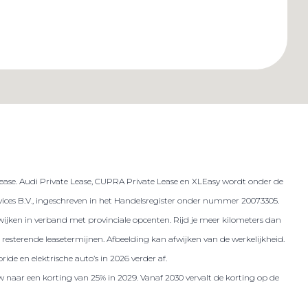
lease. Audi Private Lease, CUPRA Private Lease en XLEasy wordt onder de
es B.V., ingeschreven in het Handelsregister onder nummer 20073305.
 afwijken in verband met provinciale opcenten. Rijd je meer kilometers dan
resterende leasetermijnen. Afbeelding kan afwijken van de werkelijkheid.
ide en elektrische auto’s in 2026 verder af.
w naar een korting van 25% in 2029. Vanaf 2030 vervalt de korting op de