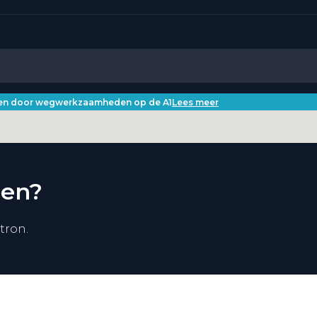
iken door wegwerkzaamheden op de A1
Lees meer
pen?
tron.