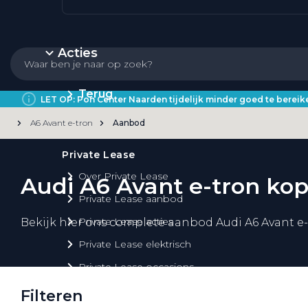
Acties
Terug
LET OP: Pon Center Naarden tijdelijk minder goed te bere
A6 Avant e-tron
Aanbod
Private Lease
Over Private Lease
Audi A6 Avant e-tron ko
Private Lease aanbod
Private Lease acties
Bekijk hier ons complete aanbod Audi A6 Avant e-
Private Lease elektrisch
Private Lease occasions
Private Lease calculator
Filteren