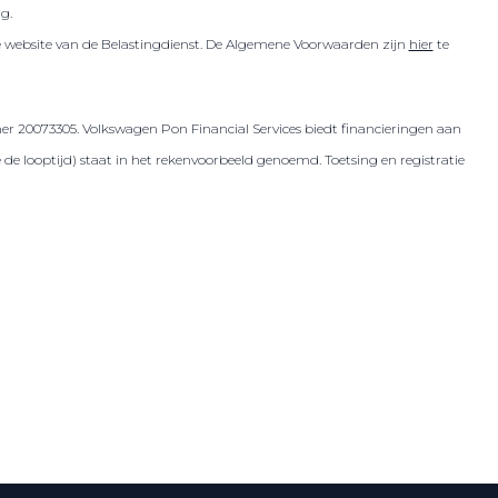
ig.
de website van de Belastingdienst. De Algemene Voorwaarden zijn
hier
te
er 20073305. Volkswagen Pon Financial Services biedt financieringen aan
 looptijd) staat in het rekenvoorbeeld genoemd. Toetsing en registratie