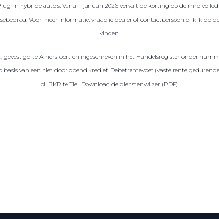
Plug-in hybride auto’s: Vanaf 1 januari 2026 vervalt de korting op de mrb volled
sebedrag. Voor meer informatie, vraag je dealer of contactpersoon of kijk op 
vinden.
V., gevestigd te Amersfoort en ingeschreven in het Handelsregister onder numm
sis van een niet doorlopend krediet. Debetrentevoet (vaste rente gedurende de
bij BKR te Tiel.
Download de dienstenwijzer (PDF)
.