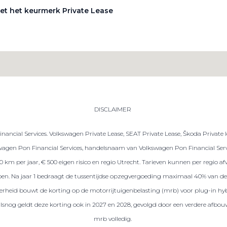
et het keurmerk Private Lease
DISCLAIMER
ancial Services. Volkswagen Private Lease, SEAT Private Lease, Škoda Private 
gen Pon Financial Services, handelsnaam van Volkswagen Pon Financial Servic
.000 km per jaar, € 500 eigen risico en regio Utrecht. Tarieven kunnen per regio
repen. Na jaar 1 bedraagt de tussentijdse opzegvergoeding maximaal 40% van de 
 overheid bouwt de korting op de motorrijtuigenbelasting (mrb) voor plug-in hybr
ralsnog geldt deze korting ook in 2027 en 2028, gevolgd door een verdere afbou
mrb volledig.