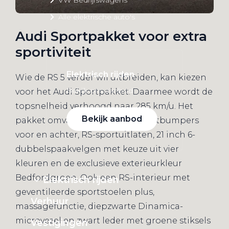
Alle elektrische auto's
Audi Sportpakket voor extra
sportiviteit
Elektrisch rijden
Wie de RS 5 verder wil uitbreiden, kan kiezen
Bekijk ons aanbod
voor het Audi Sportpakket. Daarmee wordt de
topsnelheid verhoogd naar 285 km/u. Het
Bekijk aanbod
pakket omvat daarnaast RS-sportbumpers
voor en achter, RS-sportuitlaten, 21 inch 6-
dubbelspaakvelgen met keuze uit vier
kleuren en de exclusieve exterieurkleur
Bedfordgroen. Ook een RS-interieur met
Elektrisch rijden
geventileerde sportstoelen plus,
Verhuur
massagefunctie, diepzwarte Dinamica-
microvezel en zwart leder met groene stiksels
Vestigingen