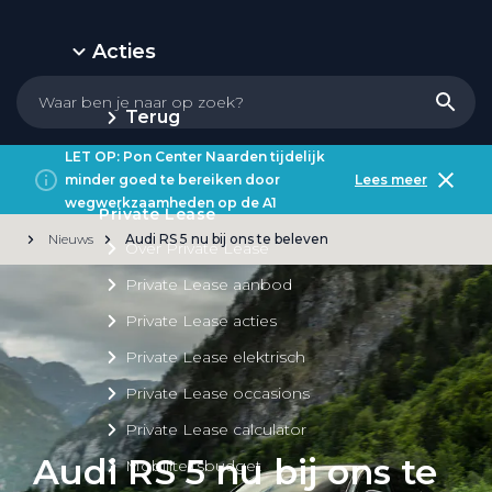
Acties
Terug
LET OP: Pon Center Naarden tijdelijk
minder goed te bereiken door
Lees meer
wegwerkzaamheden op de A1
Private Lease
Nieuws
Audi RS 5 nu bij ons te beleven
Over Private Lease
Private Lease aanbod
Private Lease acties
Private Lease elektrisch
Private Lease occasions
Private Lease calculator
Audi RS 5 nu bij ons te
Mobiliteitsbudget