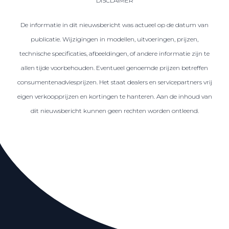
DISCLAIMER
De informatie in dit nieuwsbericht was actueel op de datum van
publicatie. Wijzigingen in modellen, uitvoeringen, prijzen,
technische specificaties, afbeeldingen, of andere informatie zijn te
allen tijde voorbehouden. Eventueel genoemde prijzen betreffen
consumentenadviesprijzen. Het staat dealers en servicepartners vrij
eigen verkoopprijzen en kortingen te hanteren. Aan de inhoud van
dit nieuwsbericht kunnen geen rechten worden ontleend.