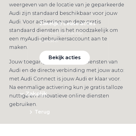
weergeven van de locatie van je geparkeerde
Audi zijn standaard beschikbaar voor jouw
Audi. Voor activering van deze gratis
Zakelijke Lease acties
standaard diensten is het noodzakelijk om
Profiteer van zakelijk
een myAudi-gebruikersaccount aan te
voordeel
maken.
Bekijk acties
Jouw toegang tot de digitale diensten van
Audi en de directe verbinding met jouw auto:
met Audi Connect is jouw Audi er klaar voor.
Na eenmalige activering kun je gratis talloze
Zakelijk
nuttige en innovatieve online diensten
gebruiken.
Terug