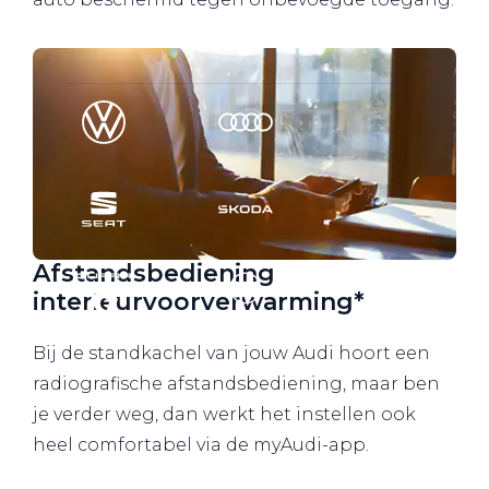
Werkplaatsafspraak
Afstandsbediening
interieurvoorverwarming*
Bij de standkachel van jouw Audi hoort een
radiografische afstandsbediening, maar ben
je verder weg, dan werkt het instellen ook
heel comfortabel via de myAudi-app.