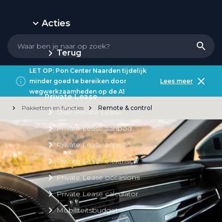
Acties
Terug
LET OP: Pon Center Naarden tijdelijk
minder goed te bereiken door
Lees meer
wegwerkzaamheden op de A1
Private Lease
Pakketten en functies
Remote & control
Over Private Lease
Private Lease aanbod
Private Lease acties
Private Lease elektrisch
Private Lease occasions
Private Lease calculator
Mobiliteitsbudget