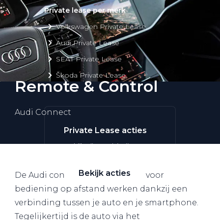
Private lease per merk
Volkswagen Private Lease
Audi Private Lease
SEAT Private Lease
Škoda Private Lease
Remote & Control
Audi Connect
Private Lease acties
Bekijk alle aanbiedingen
Bekijk acties
De Audi connect-toepassingen voor
bediening op afstand werken dankzij een
verbinding tussen je auto en je smartphone.
Tegelijkertijd is de auto via het