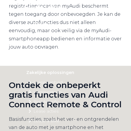
registratieproces van myAudi beschermt
Private Lease
tegen toegang door onbevoegden. Je kan de
diverse autofuncties dus niet alleen
Terug
eenvoudig, maar ook veilig via de myAudi-
smartphoneapp bedienen en informatie over
jouw auto opvragen.
Direct naar
Website Pon Center Zakelijk
Zakelijke oplossingen
Lease aanbod
Ontdek de onbeperkt
Leasevormen
gratis functies van Audi
Berijdersinfo
Connect Remote & Control
Lease acties
Basisfuncties, zoals het ver- en ontgrendelen
Lease a Bike
van de auto met je smartphone en het