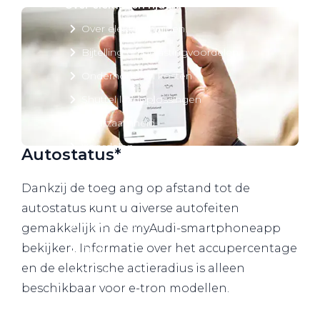
Over elektrisch rijden
Over elektrisch rijden
Bijtelling en belastingvoordelen
Onderhoud en kosten
Shuttel laadoplossingen
Duurzaamheid
Voordelen
Autostatus*
Veelgestelde vragen
Dankzij de toeg ang op afstand tot de
Aanbod elektrisch
autostatus kunt u diverse autofeiten
Volkswagen
gemakkelijk in de myAudi-smartphoneapp
bekijken. Informatie over het accupercentage
Audi
en de elektrische actieradius is alleen
Škoda
beschikbaar voor e-tron modellen.
CUPRA
VW Bedrijfswagens