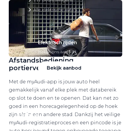
Alle elektrische auto's
Elektrisch rijden
Bekijk ons aanbod
Afstandsbediening
portiervergrendeling*
Bekijk aanbod
Met de myAudi-app is jouw auto heel
gemakkelijk vanaf elke plek met databereik
op slot te doen en te openen. Dat kan net zo
Elektrisch rijden
goed in een horecagelegenheid op de hoek
zijn als in een andere stad. Dankzij het veilige
Verhuur
myAudi-registratieproces en een pincode is je
Vestigingen
auto beschermd tegen onbevoegde toegang.