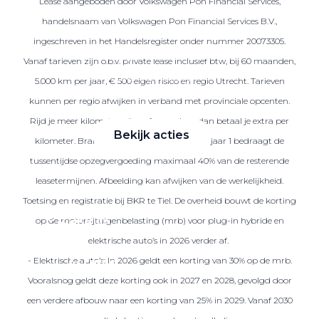
Lease aangeboden door Volkswagen Pon Financial Services,
handelsnaam van Volkswagen Pon Financial Services B.V.,
ingeschreven in het Handelsregister onder nummer 20073305.
Zakelijke Lease acties
Vanaf tarieven zijn o.b.v. private lease inclusief btw, bij 60 maanden,
Profiteer van zakelijk
5.000 km per jaar, € 500 eigen risico en regio Utrecht. Tarieven
voordeel
kunnen per regio afwijken in verband met provinciale opcenten.
Rijd je meer kilometers dan afgesproken, dan betaal je extra per
Bekijk acties
kilometer. Brandstof is niet inbegrepen. Na jaar 1 bedraagt de
tussentijdse opzegvergoeding maximaal 40% van de resterende
leasetermijnen. Afbeelding kan afwijken van de werkelijkheid.
Toetsing en registratie bij BKR te Tiel. De overheid bouwt de korting
Zakelijk
op de motorrijtuigenbelasting (mrb) voor plug-in hybride en
elektrische auto’s in 2026 verder af.
- Elektrische auto’s: In 2026 geldt een korting van 30% op de mrb.
Terug
Vooralsnog geldt deze korting ook in 2027 en 2028, gevolgd door
een verdere afbouw naar een korting van 25% in 2029. Vanaf 2030