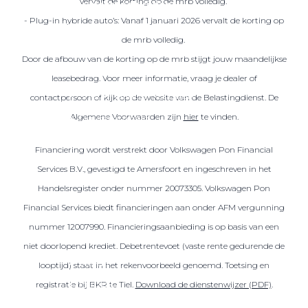
vervalt de korting op de mrb volledig.
Over elektrisch rijden
- Plug-in hybride auto’s: Vanaf 1 januari 2026 vervalt de korting op
Over elektrisch rijden
de mrb volledig.
Bijtelling en belastingvoordelen
Door de afbouw van de korting op de mrb stijgt jouw maandelijkse
Onderhoud en kosten
leasebedrag. Voor meer informatie, vraag je dealer of
Shuttel laadoplossingen
contactpersoon of kijk op de website van de Belastingdienst. De
Algemene Voorwaarden zijn
hier
te vinden.
Duurzaamheid
Voordelen
Financiering wordt verstrekt door Volkswagen Pon Financial
Veelgestelde vragen
Services B.V., gevestigd te Amersfoort en ingeschreven in het
Handelsregister onder nummer 20073305. Volkswagen Pon
Aanbod elektrisch
Financial Services biedt financieringen aan onder AFM vergunning
Volkswagen
nummer 12007990. Financieringsaanbieding is op basis van een
Audi
niet doorlopend krediet. Debetrentevoet (vaste rente gedurende de
Škoda
looptijd) staat in het rekenvoorbeeld genoemd. Toetsing en
CUPRA
registratie bij BKR te Tiel.
Download de dienstenwijzer (PDF)
.
VW Bedrijfswagens