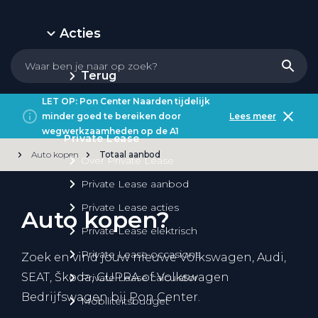
Acties
Terug
LET OP: Pon Center Naarden tijdelijk
minder goed te bereiken door
Lees meer
wegwerkzaamheden op de A1
Private Lease
Auto kopen
Totaal aanbod
Over Private Lease
Private Lease aanbod
Private Lease acties
Auto kopen?
Private Lease elektrisch
Private Lease occasions
Zoek en vind jouw nieuwe Volkswagen, Audi,
SEAT, Škoda, CUPRA of Volkswagen
Private Lease calculator
Bedrijfswagen bij Pon Center.
Mobiliteitsbudget