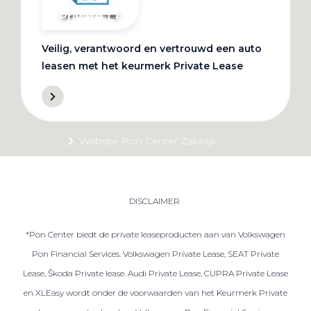
Private Lease
Veilig, verantwoord en vertrouwd een auto
Terug
leasen met het keurmerk Private Lease
Direct naar
Website Pon Center Zakelijk
Zakelijke oplossingen
Lease aanbod
DISCLAIMER
Leasevormen
*Pon Center biedt de private leaseproducten aan van Volkswagen
Berijdersinfo
Pon Financial Services. Volkswagen Private Lease, SEAT Private
Lease acties
Lease, Škoda Private lease. Audi Private Lease, CUPRA Private Lease
Lease a Bike
en XLEasy wordt onder de voorwaarden van het Keurmerk Private