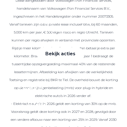
Lease aangeboden door Volkswagen Pon Financial Services,
handelsnaam van Volkswagen Pon Financial Services B.V.,
ingeschreven in het Handelsregister onder nummer 20073305.
Zakelijke Lease acties
Vanaf tarieven zijn o.b.v. private lease inclusief btw, bij 60 maanden,
Profiteer van zakelijk
5.000 km per jaar, € 500 eigen risico en regio Utrecht. Tarieven
voordeel
kunnen per regio afwijken in verband met provinciale opcenten.
Rijd je meer kilometers dan afgesproken, dan betaal je extra per
Bekijk acties
kilometer. Brandstof is niet inbegrepen. Na jaar 1 bedraagt de
tussentijdse opzegvergoeding maximaal 40% van de resterende
leasetermijnen. Afbeelding kan afwijken van de werkelijkheid.
Toetsing en registratie bij BKR te Tiel. De overheid bouwt de korting
Zakelijk
op de motorrijtuigenbelasting (mrb) voor plug-in hybride en
elektrische auto’s in 2026 verder af.
- Elektrische auto’s: In 2026 geldt een korting van 30% op de mrb.
Terug
Vooralsnog geldt deze korting ook in 2027 en 2028, gevolgd door
een verdere afbouw naar een korting van 25% in 2029. Vanaf 2030