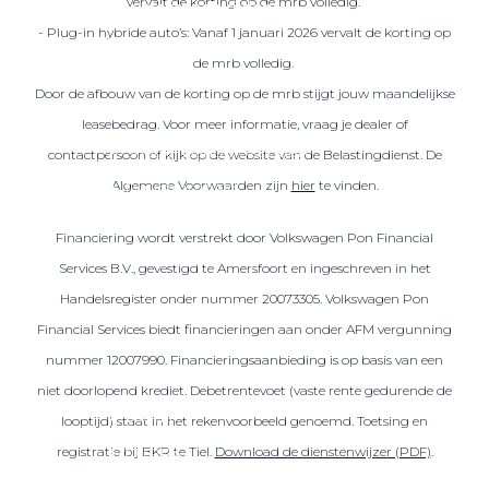
vervalt de korting op de mrb volledig.
Over elektrisch rijden
- Plug-in hybride auto’s: Vanaf 1 januari 2026 vervalt de korting op
Over elektrisch rijden
de mrb volledig.
Bijtelling en belastingvoordelen
Door de afbouw van de korting op de mrb stijgt jouw maandelijkse
Onderhoud en kosten
leasebedrag. Voor meer informatie, vraag je dealer of
Shuttel laadoplossingen
contactpersoon of kijk op de website van de Belastingdienst. De
Algemene Voorwaarden zijn
hier
te vinden.
Duurzaamheid
Voordelen
Financiering wordt verstrekt door Volkswagen Pon Financial
Veelgestelde vragen
Services B.V., gevestigd te Amersfoort en ingeschreven in het
Handelsregister onder nummer 20073305. Volkswagen Pon
Aanbod elektrisch
Financial Services biedt financieringen aan onder AFM vergunning
Volkswagen
nummer 12007990. Financieringsaanbieding is op basis van een
Audi
niet doorlopend krediet. Debetrentevoet (vaste rente gedurende de
Škoda
looptijd) staat in het rekenvoorbeeld genoemd. Toetsing en
CUPRA
registratie bij BKR te Tiel.
Download de dienstenwijzer (PDF)
.
VW Bedrijfswagens