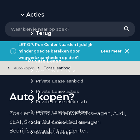
Acties
Terug
LET OP: Pon Center Naarden tijdelijk
minder goed te bereiken door
Lees meer
wegwerkzaamheden op de A1
Private Lease
Auto kopen
Totaal aanbod
Over Private Lease
Private Lease aanbod
Private Lease acties
Auto kopen?
Private Lease elektrisch
Private Lease occasions
Zoek en vind jouw nieuwe Volkswagen, Audi,
SEAT, Škoda, CUPRA of Volkswagen
Private Lease calculator
Bedrijfswagen bij Pon Center.
Mobiliteitsbudget