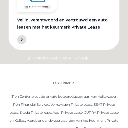
Private Lease
Veilig, verantwoord en vertrouwd een auto
Terug
leasen met het keurmerk Private Lease
Direct naar
Website Pon Center Zakelijk
Zakelijke oplossingen
Lease aanbod
DISCLAIMER
Leasevormen
*Pon Center biedt de private leaseproducten aan van Volkswagen
Berijdersinfo
Pon Financial Services. Volkswagen Private Lease, SEAT Private
Lease acties
Lease, Škoda Private lease. Audi Private Lease, CUPRA Private Lease
Lease a Bike
en XLEasy wordt onder de voorwaarden van het Keurmerk Private