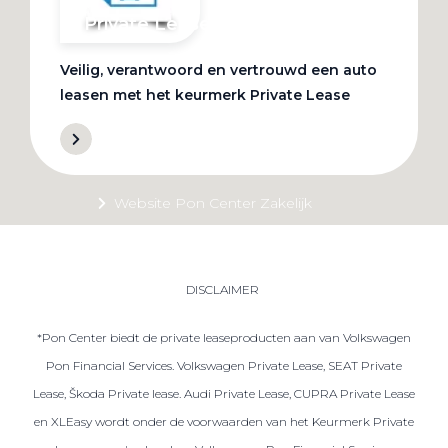
Private Lease
Veilig, verantwoord en vertrouwd een auto
Terug
leasen met het keurmerk Private Lease
Direct naar
Website Pon Center Zakelijk
Zakelijke oplossingen
Lease aanbod
DISCLAIMER
Leasevormen
*Pon Center biedt de private leaseproducten aan van Volkswagen
Berijdersinfo
Pon Financial Services. Volkswagen Private Lease, SEAT Private
Lease acties
Lease, Škoda Private lease. Audi Private Lease, CUPRA Private Lease
Lease a Bike
en XLEasy wordt onder de voorwaarden van het Keurmerk Private