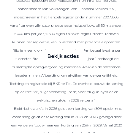
Lease aangeboden door Volkswagen Pon Financial Services,
handelsnaam van Volkswagen Pon Financial Services B.V.,
ingeschreven in het Handelsregister onder nummer 20073305.
Zakelijke Lease acties
Vanaf tarieven zijn o.b.v. private lease inclusief btw, bij 60 maanden,
Profiteer van zakelijk
5.000 km per jaar, € 500 eigen risico en regio Utrecht. Tarieven
voordeel
kunnen per regio afwijken in verband met provinciale opcenten.
Rijd je meer kilometers dan afgesproken, dan betaal je extra per
Bekijk acties
kilometer. Brandstof is niet inbegrepen. Na jaar 1 bedraagt de
tussentijdse opzegvergoeding maximaal 40% van de resterende
leasetermijnen. Afbeelding kan afwijken van de werkelijkheid.
Toetsing en registratie bij BKR te Tiel. De overheid bouwt de korting
Zakelijk
op de motorrijtuigenbelasting (mrb) voor plug-in hybride en
elektrische auto’s in 2026 verder af.
- Elektrische auto’s: In 2026 geldt een korting van 30% op de mrb.
Terug
Vooralsnog geldt deze korting ook in 2027 en 2028, gevolgd door
een verdere afbouw naar een korting van 25% in 2029. Vanaf 2030