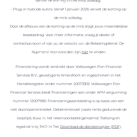
vervalt de korting op de mrb volledig.
Over elektrisch rijden
- Plug-in hybride auto’s: Vanaf 1 januari 2026 vervalt de korting op
Over elektrisch rijden
de mrb volledig.
Bijtelling en belastingvoordelen
Door de afbouw van de korting op de mrb stijgt jouw maandelijkse
Onderhoud en kosten
leasebedrag. Voor meer informatie, vraag je dealer of
Shuttel laadoplossingen
contactpersoon of kijk op de website van de Belastingdienst. De
Algemene Voorwaarden zijn
hier
te vinden.
Duurzaamheid
Voordelen
Financiering wordt verstrekt door Volkswagen Pon Financial
Veelgestelde vragen
Services B.V., gevestigd te Amersfoort en ingeschreven in het
Handelsregister onder nummer 20073305. Volkswagen Pon
Aanbod elektrisch
Financial Services biedt financieringen aan onder AFM vergunning
Volkswagen
nummer 12007990. Financieringsaanbieding is op basis van een
Audi
niet doorlopend krediet. Debetrentevoet (vaste rente gedurende de
Škoda
looptijd) staat in het rekenvoorbeeld genoemd. Toetsing en
CUPRA
registratie bij BKR te Tiel.
Download de dienstenwijzer (PDF)
.
VW Bedrijfswagens