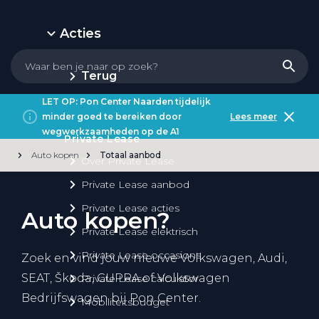
Acties
Terug
LET OP: Pon Center Naarden tijdelijk
minder goed te bereiken door
Lees meer
wegwerkzaamheden op de A1
Private Lease
Auto kopen
Totaal aanbod
Over Private Lease
Private Lease aanbod
Private Lease acties
Auto kopen?
Private Lease elektrisch
Private Lease occasions
Zoek en vind jouw nieuwe Volkswagen, Audi,
SEAT, Škoda, CUPRA of Volkswagen
Private Lease calculator
Bedrijfswagen bij Pon Center.
Mobiliteitsbudget