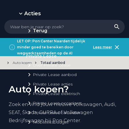
Acties
Terug
LET OP: Pon Center Naarden tijdelijk
minder goed te bereiken door
Lees meer
wegwerkzaamheden op de A1
Private Lease
Auto kopen
Totaal aanbod
Over Private Lease
Private Lease aanbod
Private Lease acties
Auto kopen?
Private Lease elektrisch
Private Lease occasions
Zoek en vind jouw nieuwe Volkswagen, Audi,
SEAT, Škoda, CUPRA of Volkswagen
Private Lease calculator
Bedrijfswagen bij Pon Center.
Mobiliteitsbudget