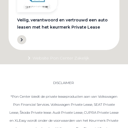
Private Lease
Veilig, verantwoord en vertrouwd een auto
Terug
leasen met het keurmerk Private Lease
Direct naar
Website Pon Center Zakelijk
Zakelijke oplossingen
Lease aanbod
DISCLAIMER
Leasevormen
*Pon Center biedt de private leaseproducten aan van Volkswagen
Berijdersinfo
Pon Financial Services. Volkswagen Private Lease, SEAT Private
Lease acties
Lease, Škoda Private lease. Audi Private Lease, CUPRA Private Lease
Lease a Bike
en XLEasy wordt onder de voorwaarden van het Keurmerk Private