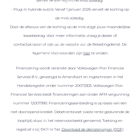
vervalt de korting op de mrb volledig.
Over elektrisch rijden
- Plug-in hybride auto’s: Vanaf 1 januari 2026 vervalt de korting op
Over elektrisch rijden
de mrb volledig.
Bijtelling en belastingvoordelen
Door de afbouw van de korting op de mrb stijgt jouw maandelijkse
Onderhoud en kosten
leasebedrag. Voor meer informatie, vraag je dealer of
Shuttel laadoplossingen
contactpersoon of kijk op de website van de Belastingdienst. De
Algemene Voorwaarden zijn
hier
te vinden.
Duurzaamheid
Voordelen
Financiering wordt verstrekt door Volkswagen Pon Financial
Veelgestelde vragen
Services B.V., gevestigd te Amersfoort en ingeschreven in het
Handelsregister onder nummer 20073305. Volkswagen Pon
Aanbod elektrisch
Financial Services biedt financieringen aan onder AFM vergunning
Volkswagen
nummer 12007990. Financieringsaanbieding is op basis van een
Audi
niet doorlopend krediet. Debetrentevoet (vaste rente gedurende de
Škoda
looptijd) staat in het rekenvoorbeeld genoemd. Toetsing en
CUPRA
registratie bij BKR te Tiel.
Download de dienstenwijzer (PDF)
.
VW Bedrijfswagens