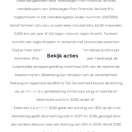
Lease aangeboden door Volkswagen Pon Financial Services,
handelsnaam van Volkswagen Pon Financial Services B.V.,
ingeschreven in het Handelsregister onder nummer 20073305.
Zakelijke Lease acties
Vanaf tarieven zijn o.b.v. private lease inclusief btw, bij 60 maanden,
Profiteer van zakelijk
5.000 km per jaar, € 500 eigen risico en regio Utrecht. Tarieven
voordeel
kunnen per regio afwijken in verband met provinciale opcenten.
Rijd je meer kilometers dan afgesproken, dan betaal je extra per
Bekijk acties
kilometer. Brandstof is niet inbegrepen. Na jaar 1 bedraagt de
tussentijdse opzegvergoeding maximaal 40% van de resterende
leasetermijnen. Afbeelding kan afwijken van de werkelijkheid.
Toetsing en registratie bij BKR te Tiel. De overheid bouwt de korting
Zakelijk
op de motorrijtuigenbelasting (mrb) voor plug-in hybride en
elektrische auto’s in 2026 verder af.
- Elektrische auto’s: In 2026 geldt een korting van 30% op de mrb.
Terug
Vooralsnog geldt deze korting ook in 2027 en 2028, gevolgd door
een verdere afbouw naar een korting van 25% in 2029. Vanaf 2030