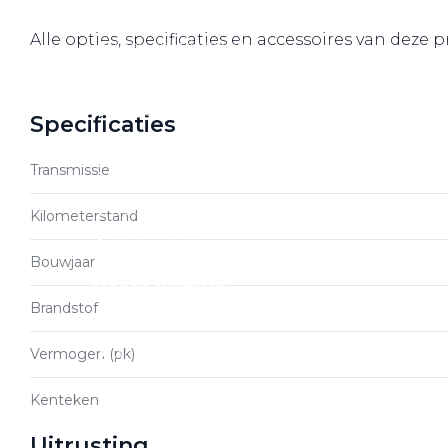
Over elektrisch rijden
Alle opties, specificaties en accessoires van deze
Over elektrisch rijden
Bijtelling en belastingvoordelen
Onderhoud en kosten
Specificaties
Shuttel laadoplossingen
Transmissie
Duurzaamheid
Voordelen
Kilometerstand
Veelgestelde vragen
Bouwjaar
Aanbod elektrisch
Brandstof
Volkswagen
Vermogen (pk)
Audi
Škoda
Kenteken
CUPRA
Uitrusting