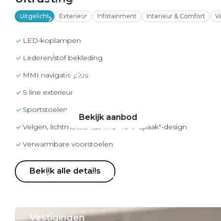
VW Bedrijfswagens
Uitgelicht
Exterieur
Infotainment
Interieur & Comfort
V
Alle elektrische auto's
LED-koplampen
lederen/stof bekleding
Elektrisch rijden
MMI navigatie plus
Bekijk ons aanbod
S line exterieur
Sportstoelen voor A4
Bekijk aanbod
Velgen, lichtmetaal 7,5J x 18 "10-V-spaak"-design
Verwarmbare voorstoelen
Bekijk alle details
Elektrisch rijden
Verhuur
Vestigingen