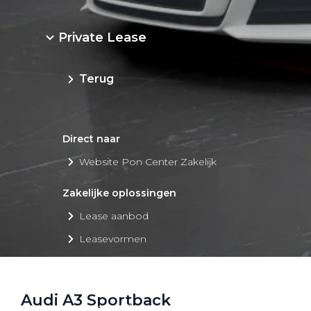
Private Lease
Terug
Direct naar
Website Pon Center Zakelijk
Zakelijke oplossingen
Lease aanbod
Leasevormen
Berijdersinfo
Lease acties
Audi A3 Sportback
Lease a Bike