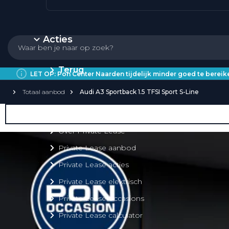
Acties
Terug
LET OP: Pon Center Naarden tijdelijk minder goed te bere
Totaal aanbod
Audi A3 Sportback 1.5 TFSI Sport S-Line
Private Lease
Over Private Lease
Private Lease aanbod
Private Lease acties
Private Lease elektrisch
Private Lease occasions
Private Lease calculator