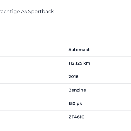
 prachtige A3 Sportback
Automaat
112.125 km
2016
Benzine
150 pk
ZT461G