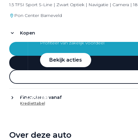
1.5 TFSI Sport S-Line | Zwart Optiek | Navigatie | Camera | 1
Pon Center Barneveld
Kopen
Zakelijke Lease acties
Profiteer van zakelijk voordeel
Bekijk acties
Zakelijk
Financieren vanaf
Krediettabel
Terug
Over deze auto