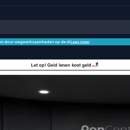
iken door wegwerkzaamheden op de A1
Lees meer