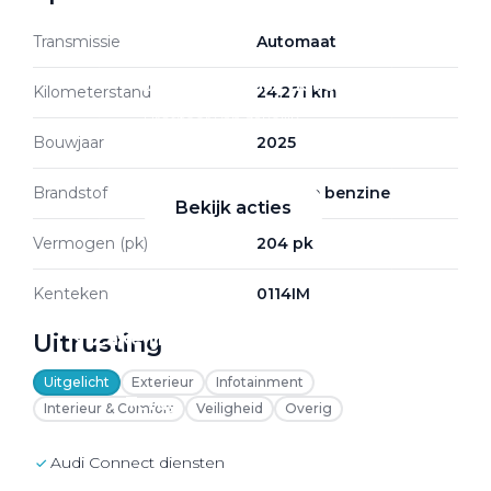
Transmissie
Automaat
Zakelijke Lease acties
Kilometerstand
24.271 km
Profiteer van zakelijk
Bouwjaar
2025
voordeel
Brandstof
Hybride benzine
Bekijk acties
Vermogen (pk)
204 pk
Kenteken
0114IM
Zakelijk
Uitrusting
Uitgelicht
Exterieur
Infotainment
Terug
Interieur & Comfort
Veiligheid
Overig
Audi Connect diensten