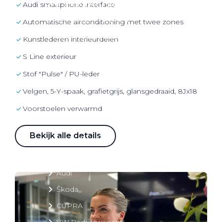
Over elektrisch rijden
Audi smartphone interface
Over elektrisch rijden
Automatische airconditioning met twee zones
Bijtelling en belastingvoordelen
kunstlederen interieurdelen
Onderhoud en kosten
S Line exterieur
Shuttel laadoplossingen
Stof "Pulse" / PU-leder
Duurzaamheid
Velgen, 5-Y-spaak, grafietgrijs, glansgedraaid, 8Jx18
Voordelen
voorstoelen verwarmd
Veelgestelde vragen
Bekijk alle details
Aanbod elektrisch
Volkswagen
Audi
Škoda
CUPRA
VW Bedrijfswagens