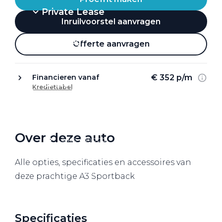
Private Lease
Inruilvoorstel aanvragen
Terug
Offerte aanvragen
€ 352 p/m
Financieren vanaf
Direct naar
Krediettabel
Website Pon Center Zakelijk
Zakelijke oplossingen
Over deze auto
Lease aanbod
Leasevormen
Alle opties, specificaties en accessoires van
Berijdersinfo
deze prachtige A3 Sportback
Lease acties
Lease a Bike
Specificaties