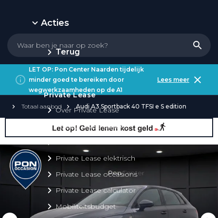
Acties
Terug
LET OP: Pon Center Naarden tijdelijk
minder goed te bereiken door
Lees meer
wegwerkzaamheden op de A1
Private Lease
Totaal aanbod
Audi A3 Sportback 40 TFSI e S edition
Over Private Lease
Private Lease aanbod
Private Lease acties
Private Lease elektrisch
Private Lease occasions
Private Lease calculator
Mobiliteitsbudget