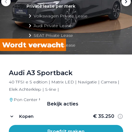
Private lease per merk
Volkswagen Private Lease
Audi Private Lease
SEAT Private Lease
Škoda Private Lease
Audi A3 Sportback
Private Lease acties
40 TFSI e S edition | Matrix LED | Navigatie | Camera |
Bekijk alle aanbiedingen
Elek Achterklep | S-line |
Pon Center Naarden
Bekijk acties
€ 35.250
Kopen
Proefrit maken