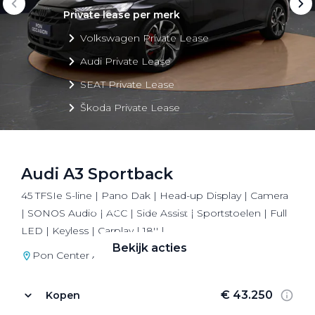
Private lease per merk
Volkswagen Private Lease
Audi Private Lease
SEAT Private Lease
Škoda Private Lease
Audi A3 Sportback
Private Lease acties
45 TFSIe S-line | Pano Dak | Head-up Display | Camera
Bekijk alle aanbiedingen
| SONOS Audio | ACC | Side Assist | Sportstoelen | Full
LED | Keyless | Carplay | 18'' |
Bekijk acties
Pon Center Audi Utrecht
€ 43.250
Kopen