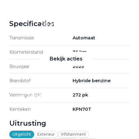
Specificaties
Zakelijke Lease acties
Profiteer van zakelijk
Transmissie
Automaat
voordeel
Kilometerstand
36 km
Bekijk acties
Bouwjaar
2025
Brandstof
Hybride benzine
Vermogen (pk)
272 pk
Zakelijk
Kenteken
KPN70T
Terug
Uitrusting
Uitgelicht
Exterieur
Infotainment