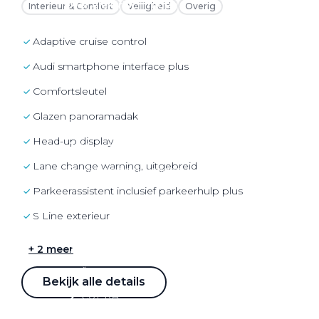
Over elektrisch rijden
Interieur & Comfort
Veiligheid
Overig
Over elektrisch rijden
Adaptive cruise control
Bijtelling en belastingvoordelen
Audi smartphone interface plus
Onderhoud en kosten
Comfortsleutel
Shuttel laadoplossingen
Glazen panoramadak
Duurzaamheid
head-up display
Voordelen
Lane change warning, uitgebreid
Veelgestelde vragen
Parkeerassistent inclusief parkeerhulp plus
Aanbod elektrisch
S Line exterieur
Volkswagen
Audi
+ 2 meer
Škoda
Bekijk alle details
CUPRA
VW Bedrijfswagens