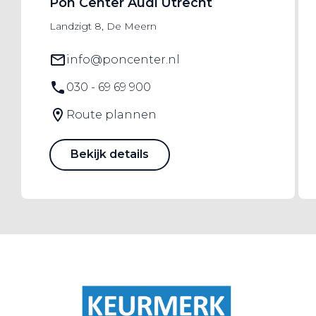
Pon Center Audi Utrecht
Landzigt 8, De Meern
info@poncenter.nl
030 - 69 69 900
Route plannen
Bekijk details