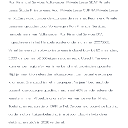
Pon Financial Services. Volkswagen Private Lease, SEAT Private
Lease, Škoda Private lease. Audi Private Lease, CUPRA Private Lease
en XLEasy wordt onder de voorwaarden van het Keurmerk Private
Lease aangeboden door Volkswagen Pon Financial Services,
handelsnaam van Volkswagen Pon Financial Services B.V.,
ingeschreven in het Handelsregister onder nummer 20073305.
Vanaf tarieven zijn o.b.v. private lease inclusief btw, bij 60 maanden,
5.000 km per jaar, € 500 eigen risico en regio Utrecht. Tarieven
kunnen per regio afwijken in verband met provinciale opcenten.
Rijd je meer kilometers dan afgesproken, dan betaal je extra per
kilometer. Brandstof is niet inbegrepen. Na jaar 1 bedraagt de
tussentijdse opzegvergoeding maximaal 40% van de resterende
leasetermijnen. Afbeelding kan afwijken van de werkelijkheid.
Toetsing en registratie bij BKR te Tiel. De overheid bouwt de korting
op de motorrijtuigenbelasting (mrb) voor plug-in hybride en
elektrische auto’s in 2026 verder af.