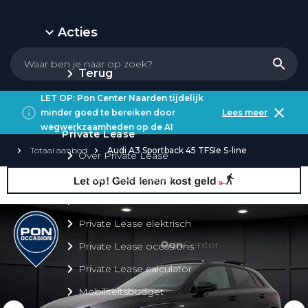
Acties
Terug
LET OP: Pon Center Naarden tijdelijk
minder goed te bereiken door
Lees meer
wegwerkzaamheden op de A1
Private Lease
Totaal aanbod
Audi A3 Sportback 45 TFSIe S-line
Over Private Lease
Private Lease aanbod
Private Lease acties
Private Lease elektrisch
Private Lease occasions
Private Lease calculator
Mobiliteitsbudget