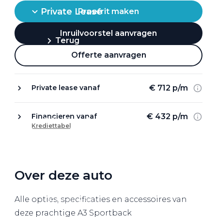
Private Lease
Proefrit maken
Inruilvoorstel aanvragen
Terug
Offerte aanvragen
Direct naar
€ 712 p/m
Private lease vanaf
Website Pon Center Zakelijk
€ 432 p/m
Financieren vanaf
Zakelijke oplossingen
Krediettabel
Lease aanbod
Leasevormen
Berijdersinfo
Over deze auto
Lease acties
Alle opties, specificaties en accessoires van
Lease a Bike
deze prachtige A3 Sportback