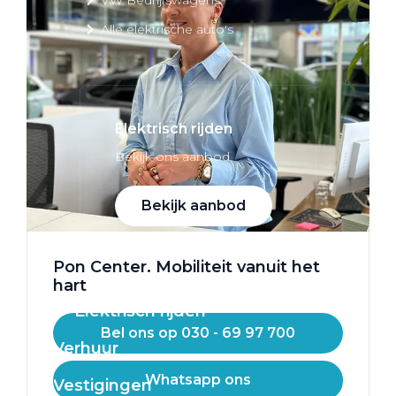
Alle elektrische auto's
Elektrisch rijden
Bekijk ons aanbod
Bekijk aanbod
Pon Center. Mobiliteit vanuit het
hart
Elektrisch rijden
Bel ons op 030 - 69 97 700
Verhuur
Whatsapp ons
Vestigingen