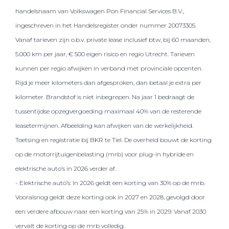
handelsnaam van Volkswagen Pon Financial Services B.V.,
ingeschreven in het Handelsregister onder nummer 20073305.
Vanaf tarieven zijn o.b.v. private lease inclusief btw, bij 60 maanden,
5.000 km per jaar, € 500 eigen risico en regio Utrecht. Tarieven
kunnen per regio afwijken in verband met provinciale opcenten.
Rijd je meer kilometers dan afgesproken, dan betaal je extra per
kilometer. Brandstof is niet inbegrepen. Na jaar 1 bedraagt de
tussentijdse opzegvergoeding maximaal 40% van de resterende
leasetermijnen. Afbeelding kan afwijken van de werkelijkheid.
Toetsing en registratie bij BKR te Tiel. De overheid bouwt de korting
op de motorrijtuigenbelasting (mrb) voor plug-in hybride en
elektrische auto’s in 2026 verder af.
- Elektrische auto’s: In 2026 geldt een korting van 30% op de mrb.
Vooralsnog geldt deze korting ook in 2027 en 2028, gevolgd door
een verdere afbouw naar een korting van 25% in 2029. Vanaf 2030
vervalt de korting op de mrb volledig.