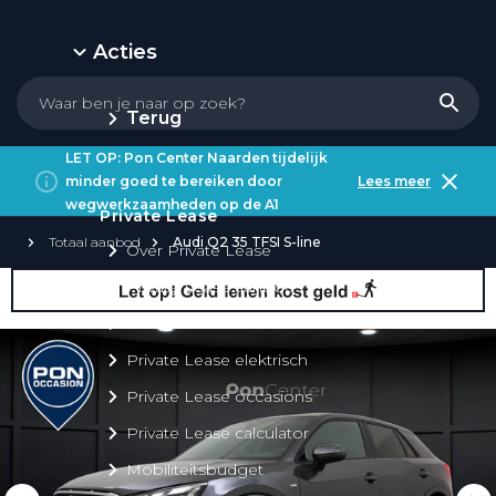
Acties
Terug
LET OP: Pon Center Naarden tijdelijk
minder goed te bereiken door
Lees meer
wegwerkzaamheden op de A1
Private Lease
Totaal aanbod
Audi Q2 35 TFSI S-line
Over Private Lease
Private Lease aanbod
Private Lease acties
Private Lease elektrisch
Private Lease occasions
Private Lease calculator
Mobiliteitsbudget