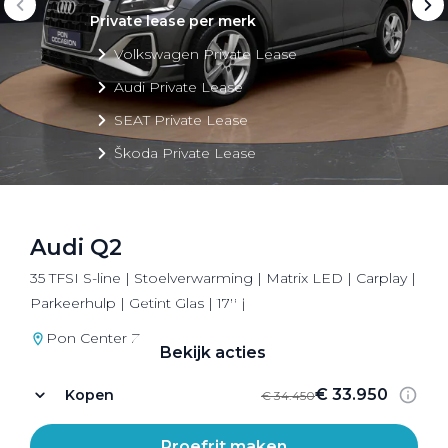
Private lease per merk
Volkswagen Private Lease
Audi Private Lease
SEAT Private Lease
Škoda Private Lease
Audi Q2
Private Lease acties
35 TFSI S-line | Stoelverwarming | Matrix LED | Carplay |
Bekijk alle aanbiedingen
Parkeerhulp | Getint Glas | 17'' |
Pon Center Zeist
Bekijk acties
€ 33.950
Kopen
€ 34.450
Proefrit maken