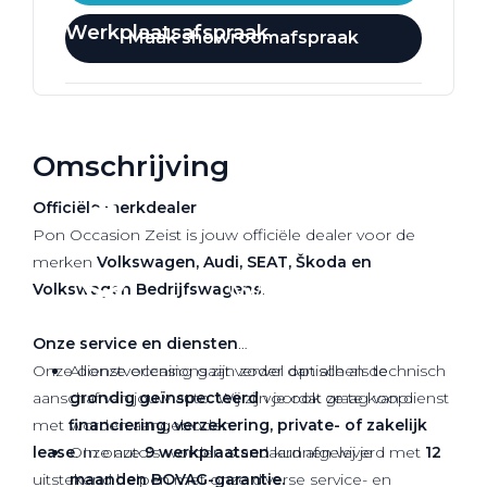
Werkplaatsafspraak
Maak showroomafspraak
Omschrijving
Officiële
merkdealer
Pon Occasion Zeist is jouw officiële dealer voor de
merken
Volkswagen, Audi, SEAT, Škoda en
Volkswagen Bedrijfswagens
.
Onze service en diensten
Onze dienstverlening gaat verder dan alleen de
Al onze occasions zijn zowel optisch als technisch
aanschaf van jouw auto. Wij zijn je ook graag van dienst
grondig geïnspecteerd
voordat ze te koop
met
financiering, verzekering, private- of zakelijk
worden aangeboden.
lease
Onze auto’s worden standaard afgeleverd met
. In onze
9 werkplaatsen
kunnen wij je
12
uitstekend helpen met onze diverse service- en
maanden BOVAG-garantie.