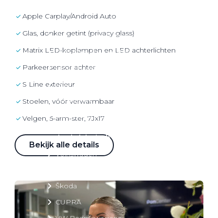
Over elektrisch rijden
Apple Carplay/Android Auto
Over elektrisch rijden
Glas, donker getint (privacy glass)
Bijtelling en belastingvoordelen
Matrix LED-koplampen en LED achterlichten
Onderhoud en kosten
parkeersensor achter
Shuttel laadoplossingen
Duurzaamheid
S Line exterieur
Voordelen
Stoelen, vóór verwarmbaar
Veelgestelde vragen
Velgen, 5-arm-ster, 7Jx17
Aanbod elektrisch
Bekijk alle details
Volkswagen
Audi
Škoda
CUPRA
VW Bedrijfswagens