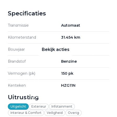
Specificaties
Zakelijke Lease acties
Transmissie
Automaat
Profiteer van zakelijk
voordeel
Kilometerstand
31.454 km
Bouwjaar
2025
Bekijk acties
Brandstof
Benzine
Vermogen (pk)
150 pk
Zakelijk
Kenteken
HZG11N
Uitrusting
Terug
Uitgelicht
Exterieur
Infotainment
Interieur & Comfort
Veiligheid
Overig