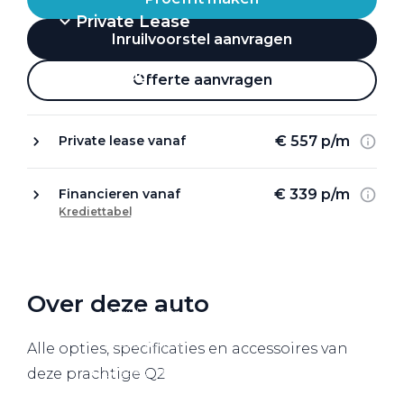
Private Lease
Inruilvoorstel aanvragen
Terug
Offerte aanvragen
€ 557 p/m
Private lease vanaf
Direct naar
Website Pon Center Zakelijk
€ 339 p/m
Financieren vanaf
Krediettabel
Zakelijke oplossingen
Lease aanbod
Leasevormen
Over deze auto
Berijdersinfo
Lease acties
Alle opties, specificaties en accessoires van
Lease a Bike
deze prachtige Q2