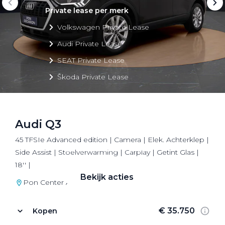
Private lease per merk
Volkswagen Private Lease
Audi Private Lease
SEAT Private Lease
Škoda Private Lease
Audi Q3
Private Lease acties
45 TFSIe Advanced edition | Camera | Elek. Achterklep |
Bekijk alle aanbiedingen
Side Assist | Stoelverwarming | Carplay | Getint Glas |
18'' |
Bekijk acties
Pon Center Audi Utrecht
€ 35.750
Kopen