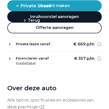
Private Lease
Proefrit maken
Inruilvoorstel aanvragen
Terug
Offerte aanvragen
Direct naar
€ 669 p/m
Private lease vanaf
Website Pon Center Zakelijk
€ 357 p/m
Financieren vanaf
Zakelijke oplossingen
Krediettabel
Lease aanbod
Leasevormen
Berijdersinfo
Over deze auto
Lease acties
Alle opties, specificaties en accessoires van
Lease a Bike
deze prachtige Q3