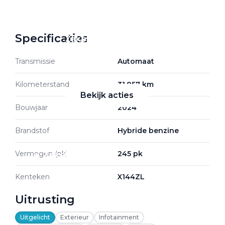
Specificaties
Zakelijke Lease acties
Profiteer van zakelijk
Transmissie
Automaat
voordeel
Kilometerstand
31.857 km
Bekijk acties
Bouwjaar
2024
Brandstof
Hybride benzine
Vermogen (pk)
245 pk
Zakelijk
Kenteken
X144ZL
Terug
Uitrusting
Uitgelicht
Exterieur
Infotainment