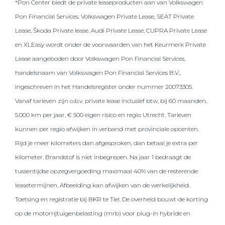
*Pon Center biedt de private leaseproducten aan van Volkswagen
Pon Financial Services. Volkswagen Private Lease, SEAT Private
Lease, Škoda Private lease. Audi Private Lease, CUPRA Private Lease
en XLEasy wordt onder de voorwaarden van het Keurmerk Private
Lease aangeboden door Volkswagen Pon Financial Services,
handelsnaam van Volkswagen Pon Financial Services B.V.,
ingeschreven in het Handelsregister onder nummer 20073305.
Vanaf tarieven zijn o.b.v. private lease inclusief btw, bij 60 maanden,
5.000 km per jaar, € 500 eigen risico en regio Utrecht. Tarieven
kunnen per regio afwijken in verband met provinciale opcenten.
Rijd je meer kilometers dan afgesproken, dan betaal je extra per
kilometer. Brandstof is niet inbegrepen. Na jaar 1 bedraagt de
tussentijdse opzegvergoeding maximaal 40% van de resterende
leasetermijnen. Afbeelding kan afwijken van de werkelijkheid.
Toetsing en registratie bij BKR te Tiel. De overheid bouwt de korting
op de motorrijtuigenbelasting (mrb) voor plug-in hybride en