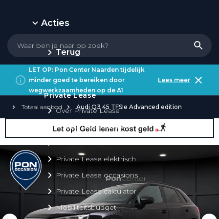
Acties
Terug
LET OP: Pon Center Naarden tijdelijk
minder goed te bereiken door
Lees meer
wegwerkzaamheden op de A1
Private Lease
Totaal aanbod
Audi Q3 45 TFSIe Advanced edition
Over Private Lease
Private Lease aanbod
Private Lease acties
Private Lease elektrisch
Private Lease occasions
Private Lease calculator
Mobiliteitsbudget