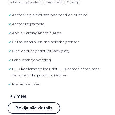
Over elektrisch rijden
Interieur & Comfort
Veiligheid
Overig
Over elektrisch rijden
Achterklep elektrisch openend en sluitend
Bijtelling en belastingvoordelen
Achteruitrijcamera
Onderhoud en kosten
Apple Carplay/Android Auto
Shuttel laadoplossingen
Cruise control en snelheidsbegrenzer
Duurzaamheid
Glas, donker getint (privacy glas)
Voordelen
Lane change warning
Veelgestelde vragen
LED-koplampen inclusief LED-achterlichten met
Aanbod elektrisch
dynamisch knipperlicht (achter)
Volkswagen
Pre sense basic
Audi
+ 2 meer
Škoda
CUPRA
Bekijk alle details
VW Bedrijfswagens