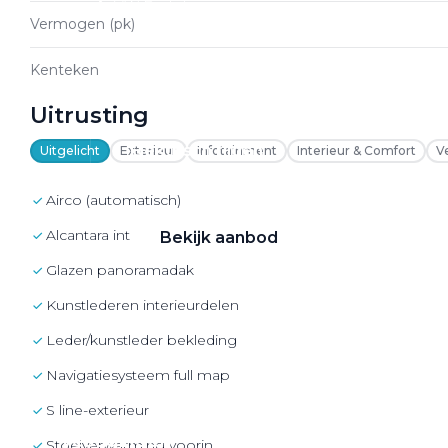
VW Bedrijfswagens
Vermogen (pk)
Alle elektrische auto's
Kenteken
Uitrusting
Elektrisch rijden
Uitgelicht
Exterieur
Infotainment
Interieur & Comfort
V
Bekijk ons aanbod
airco (automatisch)
alcantara interieurdelen
Bekijk aanbod
Glazen panoramadak
kunstlederen interieurdelen
leder/kunstleder bekleding
Elektrisch rijden
navigatiesysteem full map
Verhuur
S line-exterieur
Vestigingen
Stoelverwarming voorin