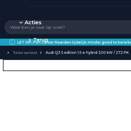
Acties
Terug
LET OP: Pon Center Naarden tijdelijk minder goed te bere
Totaal aanbod
Audi Q3 S edition 1.5 e-hybrid 200 kW / 272 PK
Private Lease
Over Private Lease
Private Lease aanbod
Private Lease acties
Private Lease elektrisch
Private Lease occasions
Private Lease calculator