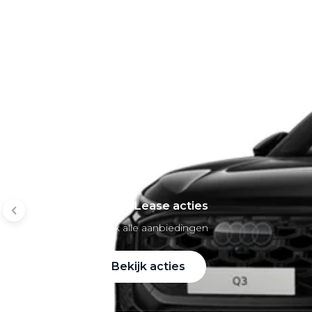
Mobiliteitsbudget
Private lease per merk
Volkswagen Private Lease
Audi Private Lease
SEAT Private Lease
Škoda Private Lease
Private Lease acties
Bekijk alle aanbiedingen
Bekijk acties