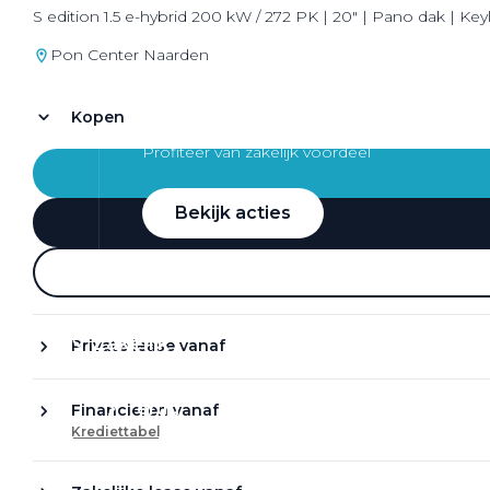
S edition 1.5 e-hybrid 200 kW / 272 PK | 20" | Pano dak | Keyl
Pon Center Naarden
Kopen
Zakelijke Lease acties
Profiteer van zakelijk voordeel
Bekijk acties
Zakelijk
Private lease vanaf
Terug
Financieren vanaf
Krediettabel