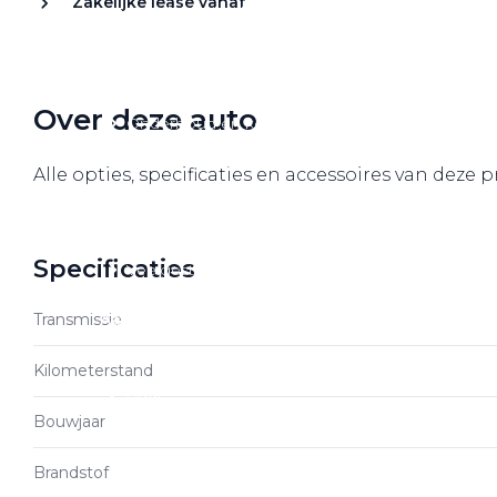
Zakelijke lease vanaf
Over elektrisch rijden
Over elektrisch rijden
Bijtelling en belastingvoordelen
Over deze auto
Onderhoud en kosten
Shuttel laadoplossingen
Alle opties, specificaties en accessoires van deze 
Duurzaamheid
Voordelen
Specificaties
Veelgestelde vragen
Transmissie
Aanbod elektrisch
Volkswagen
Kilometerstand
Audi
Bouwjaar
Škoda
CUPRA
Brandstof