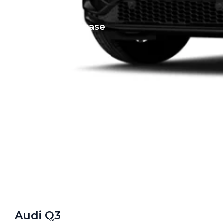
Private Lease
Terug
Direct naar
Website Pon Center Zakelijk
Zakelijke oplossingen
Lease aanbod
Leasevormen
Berijdersinfo
Lease acties
Audi Q3
Lease a Bike