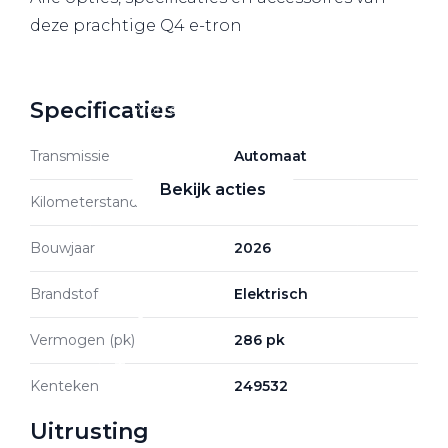
deze prachtige Q4 e-tron
Zakelijke Lease acties
Specificaties
Profiteer van zakelijk
voordeel
Transmissie
Automaat
Bekijk acties
Kilometerstand
50 km
Bouwjaar
2026
Brandstof
Elektrisch
Zakelijk
Vermogen (pk)
286 pk
Terug
Kenteken
249532
Uitrusting