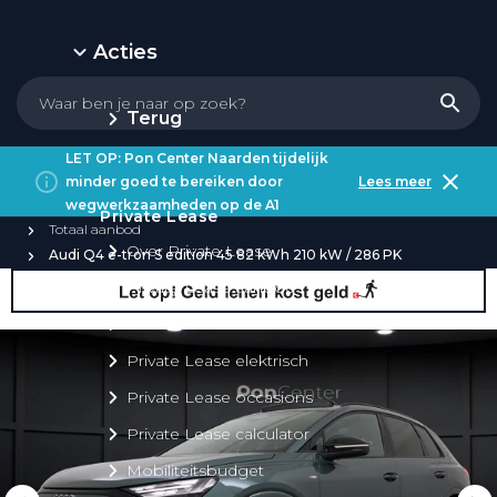
Acties
Terug
LET OP: Pon Center Naarden tijdelijk
minder goed te bereiken door
Lees meer
wegwerkzaamheden op de A1
Private Lease
Totaal aanbod
Over Private Lease
Audi Q4 e-tron S edition 45 82 kWh 210 kW / 286 PK
Private Lease aanbod
Private Lease acties
Private Lease elektrisch
Private Lease occasions
Private Lease calculator
Mobiliteitsbudget