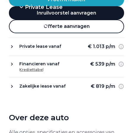
Private Lease
Inruilvoorstel aanvragen
Terug
Offerte aanvragen
€ 1.013 p/m
Private lease vanaf
Direct naar
Website Pon Center Zakelijk
€ 539 p/m
Financieren vanaf
Krediettabel
Zakelijke oplossingen
Lease aanbod
€ 819 p/m
Zakelijke lease vanaf
Leasevormen
Berijdersinfo
Lease acties
Over deze auto
Lease a Bike
Alle opties, specificaties en accessoires van