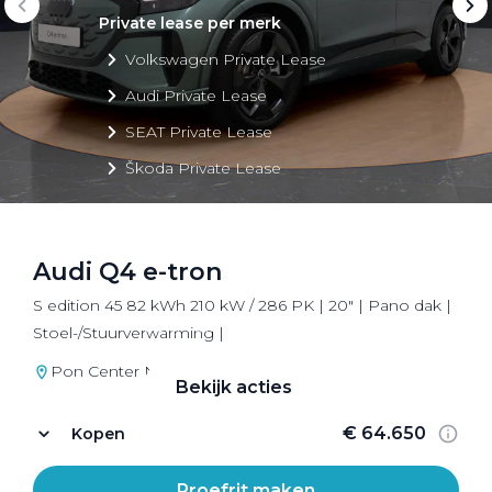
Private lease per merk
Volkswagen Private Lease
Audi Private Lease
SEAT Private Lease
Škoda Private Lease
Audi Q4 e-tron
Private Lease acties
S edition 45 82 kWh 210 kW / 286 PK | 20" | Pano dak |
Bekijk alle aanbiedingen
Stoel-/Stuurverwarming |
Pon Center Naarden
Bekijk acties
€ 64.650
Kopen
Proefrit maken