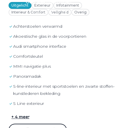
Over elektrisch rijden
Uitgelicht
Exterieur
Infotainment
Over elektrisch rijden
Interieur & Comfort
Veiligheid
Overig
Bijtelling en belastingvoordelen
achterstoelen verwarmd
Onderhoud en kosten
Akoestische glas in de voorportieren
Shuttel laadoplossingen
Audi smartphone interface
Duurzaamheid
Comfortsleutel
Voordelen
MMI navigatie plus
Veelgestelde vragen
Panoramadak
Aanbod elektrisch
S-line-interieur met sportstoelen en zwarte stoffen-
Volkswagen
kunstlederen bekleding
Audi
S Line exterieur
Škoda
+ 4 meer
CUPRA
VW Bedrijfswagens