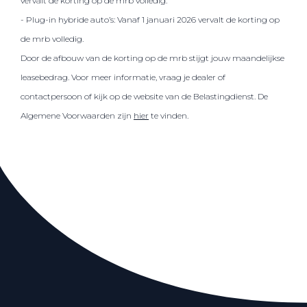
vervalt de korting op de mrb volledig.
- Plug-in hybride auto’s: Vanaf 1 januari 2026 vervalt de korting op
de mrb volledig.
Door de afbouw van de korting op de mrb stijgt jouw maandelijkse
leasebedrag. Voor meer informatie, vraag je dealer of
contactpersoon of kijk op de website van de Belastingdienst. De
Algemene Voorwaarden zijn
hier
te vinden.