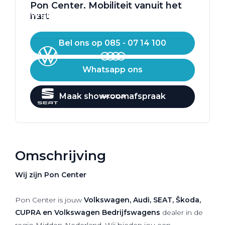
Pon Center. Mobiliteit vanuit het
Werkplaatsafspraak
hart
Bel ons op 085 - 07 14 100
Whatsapp ons
Maak showroomafspraak
Omschrijving
Wij zijn Pon Center
Pon Center is jouw
Volkswagen, Audi, SEAT, Škoda,
CUPRA en Volkswagen Bedrijfswagens
dealer in de