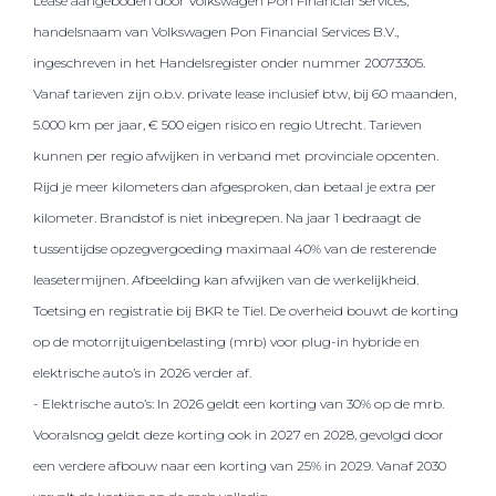
Lease aangeboden door Volkswagen Pon Financial Services,
handelsnaam van Volkswagen Pon Financial Services B.V.,
ingeschreven in het Handelsregister onder nummer 20073305.
Vanaf tarieven zijn o.b.v. private lease inclusief btw, bij 60 maanden,
5.000 km per jaar, € 500 eigen risico en regio Utrecht. Tarieven
kunnen per regio afwijken in verband met provinciale opcenten.
Rijd je meer kilometers dan afgesproken, dan betaal je extra per
kilometer. Brandstof is niet inbegrepen. Na jaar 1 bedraagt de
tussentijdse opzegvergoeding maximaal 40% van de resterende
leasetermijnen. Afbeelding kan afwijken van de werkelijkheid.
Toetsing en registratie bij BKR te Tiel. De overheid bouwt de korting
op de motorrijtuigenbelasting (mrb) voor plug-in hybride en
elektrische auto’s in 2026 verder af.
- Elektrische auto’s: In 2026 geldt een korting van 30% op de mrb.
Vooralsnog geldt deze korting ook in 2027 en 2028, gevolgd door
een verdere afbouw naar een korting van 25% in 2029. Vanaf 2030