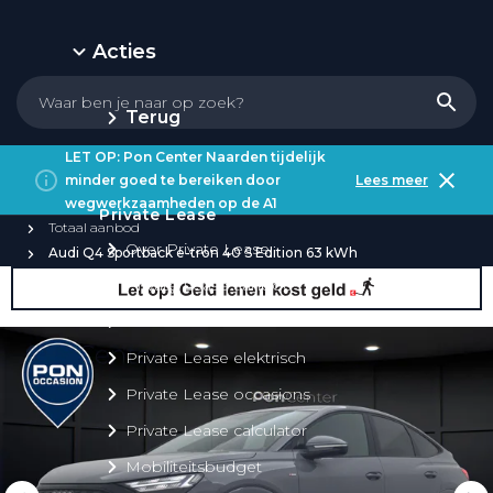
Acties
Terug
LET OP: Pon Center Naarden tijdelijk
minder goed te bereiken door
Lees meer
wegwerkzaamheden op de A1
Private Lease
Totaal aanbod
Over Private Lease
Audi Q4 Sportback e-tron 40 S Edition 63 kWh
Private Lease aanbod
Private Lease acties
Private Lease elektrisch
Private Lease occasions
Private Lease calculator
Mobiliteitsbudget