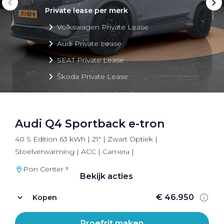
Private lease per merk
Volkswagen Private Lease
Audi Private Lease
SEAT Private Lease
Škoda Private Lease
Audi Q4 Sportback e-tron
Private Lease acties
40 S Edition 63 kWh | 21" | Zwart Optiek |
Bekijk alle aanbiedingen
Stoelverwarming | ACC | Camera |
Pon Center Naarden
Bekijk acties
€ 46.950
Kopen
Proefrit maken