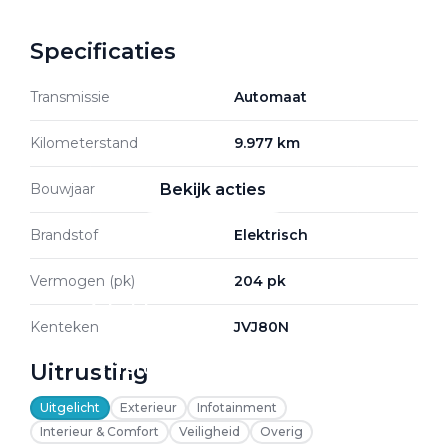
Specificaties
Zakelijke Lease acties
Transmissie
Automaat
Profiteer van zakelijk
voordeel
Kilometerstand
9.977 km
Bouwjaar
2026
Bekijk acties
Brandstof
Elektrisch
Vermogen (pk)
204 pk
Zakelijk
Kenteken
JVJ80N
Uitrusting
Terug
Uitgelicht
Exterieur
Infotainment
Interieur & Comfort
Veiligheid
Overig