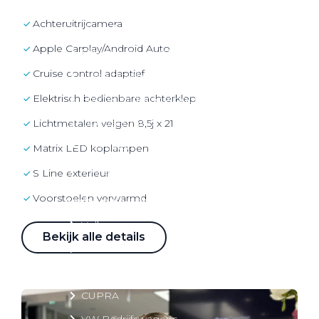
Over elektrisch rijden
achteruitrijcamera
Over elektrisch rijden
Apple Carplay/Android Auto
Bijtelling en belastingvoordelen
cruise control adaptief
Onderhoud en kosten
elektrisch bedienbare achterklep
Shuttel laadoplossingen
Duurzaamheid
Lichtmetalen velgen 8,5j x 21
Voordelen
matrix LED koplampen
Veelgestelde vragen
S Line exterieur
voorstoelen verwarmd
Aanbod elektrisch
Volkswagen
Bekijk alle details
Audi
Škoda
CUPRA
VW Bedrijfswagens