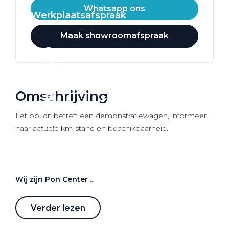
Whatsapp ons
Werkplaatsafspraak
Maak showroomafspraak
Omschrijving
Let op: dit betreft een demonstratiewagen, informeer
naar actuele km-stand en beschikbaarheid.
Wij zijn Pon Center
Pon Center is jouw
Volkswagen, Audi, SEAT, Škoda,
Verder lezen
CUPRA en Volkswagen Bedrijfswagens
dealer in de