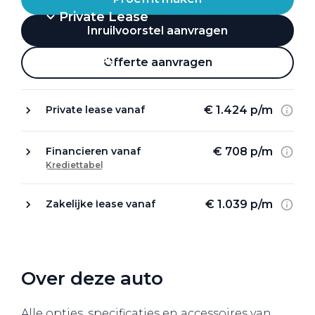
Private Lease
Inruilvoorstel aanvragen
Terug
Offerte aanvragen
€ 1.424 p/m
Private lease vanaf
Direct naar
Website Pon Center Zakelijk
€ 708 p/m
Financieren vanaf
Krediettabel
Zakelijke oplossingen
Lease aanbod
€ 1.039 p/m
Zakelijke lease vanaf
Leasevormen
Berijdersinfo
Lease acties
Over deze auto
Lease a Bike
Alle opties, specificaties en accessoires van