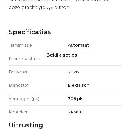
deze prachtige Q6 e-tron
Zakelijke Lease acties
Specificaties
Profiteer van zakelijk
voordeel
Transmissie
Automaat
Bekijk acties
Kilometerstand
50 km
Bouwjaar
2026
Brandstof
Elektrisch
Zakelijk
Vermogen (pk)
306 pk
Terug
Kenteken
245691
Uitrusting