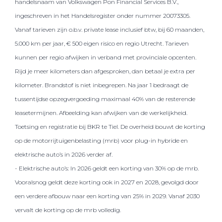
handelsnaam van Volkswagen Pon Financial Services B.V.,
ingeschreven in het Handelsregister onder nummer 20073305.
Vanaf tarieven zijn o.b.v. private lease inclusief btw, bij 60 maanden,
5.000 km per jaar, € 500 eigen risico en regio Utrecht. Tarieven
kunnen per regio afwijken in verband met provinciale opcenten.
Rijd je meer kilometers dan afgesproken, dan betaal je extra per
kilometer. Brandstof is niet inbegrepen. Na jaar 1 bedraagt de
tussentijdse opzegvergoeding maximaal 40% van de resterende
leasetermijnen. Afbeelding kan afwijken van de werkelijkheid.
Toetsing en registratie bij BKR te Tiel. De overheid bouwt de korting
op de motorrijtuigenbelasting (mrb) voor plug-in hybride en
elektrische auto’s in 2026 verder af.
- Elektrische auto’s: In 2026 geldt een korting van 30% op de mrb.
Vooralsnog geldt deze korting ook in 2027 en 2028, gevolgd door
een verdere afbouw naar een korting van 25% in 2029. Vanaf 2030
vervalt de korting op de mrb volledig.