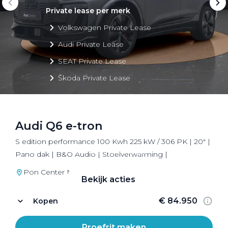
Private lease per merk
Volkswagen Private Lease
Audi Private Lease
SEAT Private Lease
Škoda Private Lease
Audi Q6 e-tron
Private Lease acties
S edition performance 100 Kwh 225 kW / 306 PK | 20" |
Bekijk alle aanbiedingen
Pano dak | B&O Audio | Stoelverwarming |
Pon Center Naarden
Bekijk acties
€ 84.950
Kopen
Proefrit maken