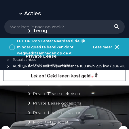
Acties
Terug
LET OP: Pon Center Naarden tijdelijk
minder goed te bereiken door
Lees meer
wegwerkzaamheden op de A1
Private Lease
Totaal aanbod
Over Private Lease
Audi Q6 e-tron S edition performance 100 Kwh 225 kW / 306 PK
Private Lease aanbod
Private Lease acties
Private Lease elektrisch
Private Lease occasions
Private Lease calculator
Mobiliteitsbudget