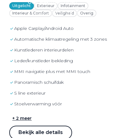
Over elektrisch rijden
Uitgelicht
Exterieur
Infotainment
Over elektrisch rijden
Interieur & Comfort
Veiligheid
Overig
Bijtelling en belastingvoordelen
Apple Carplay/Android Auto
Onderhoud en kosten
Automatische klimaatregeling met 3 zones
Shuttel laadoplossingen
kunstlederen interieurdelen
Duurzaamheid
leder/kunstleder bekleding
Voordelen
MMI navigatie plus met MMI touch
Veelgestelde vragen
Panoramisch schuifdak
Aanbod elektrisch
S line exterieur
Volkswagen
Stoelverwarming vóór
Audi
Škoda
+ 2 meer
CUPRA
Bekijk alle details
VW Bedrijfswagens