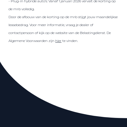
- Plug-in hybride auto’s: Vanaf 1 januari 2026 vervalt de korting op
de mrb volledig.
Door de afbouw van de korting op de mrb stijgt jouw maandelijkse
leasebedrag. Voor meer informatie, vraag je dealer of
contactpersoon of kijk op de website van de Belastingdienst. De
Algemene Voorwaarden zijn
hier
te vinden.