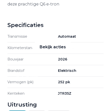
deze prachtige Q6 e-tron
Zakelijke Lease acties
Specificaties
Profiteer van zakelijk
voordeel
Transmissie
Automaat
Bekijk acties
Kilometerstand
5.251 km
Bouwjaar
2026
Brandstof
Elektrisch
Zakelijk
Vermogen (pk)
252 pk
Terug
Kenteken
JTR35Z
Uitrusting