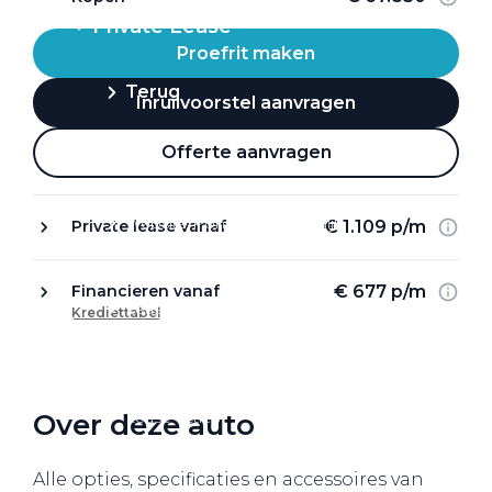
Private Lease
Proefrit maken
Terug
Inruilvoorstel aanvragen
Offerte aanvragen
Direct naar
Website Pon Center Zakelijk
€ 1.109 p/m
Private lease vanaf
Zakelijke oplossingen
€ 677 p/m
Financieren vanaf
Lease aanbod
Krediettabel
Leasevormen
Berijdersinfo
Over deze auto
Lease acties
Lease a Bike
Alle opties, specificaties en accessoires van