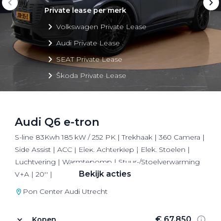
Private lease per merk
Volkswagen Private Lease
Audi Private Lease
SEAT Private Lease
Škoda Private Lease
Audi Q6 e-tron
Private Lease acties
S-line 83Kwh 185 kW / 252 PK | Trekhaak | 360 Camera |
Bekijk alle aanbiedingen
Side Assist | ACC | Elek. Achterklep | Elek. Stoelen |
Luchtvering | Warmtepomp | Stuur-/Stoelverwarming
Bekijk acties
V+A | 20'' |
Pon Center Audi Utrecht
€ 67.850
Kopen