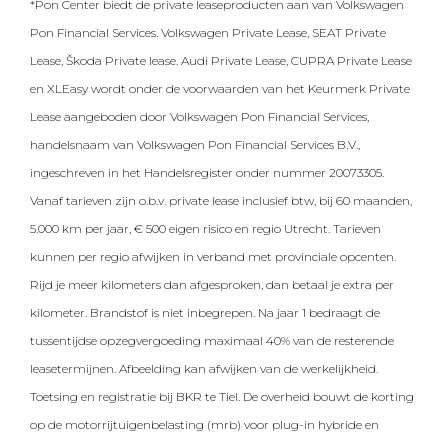
*Pon Center biedt de private leaseproducten aan van Volkswagen
Pon Financial Services. Volkswagen Private Lease, SEAT Private
Lease, Škoda Private lease. Audi Private Lease, CUPRA Private Lease
en XLEasy wordt onder de voorwaarden van het Keurmerk Private
Lease aangeboden door Volkswagen Pon Financial Services,
handelsnaam van Volkswagen Pon Financial Services B.V.,
ingeschreven in het Handelsregister onder nummer 20073305.
Vanaf tarieven zijn o.b.v. private lease inclusief btw, bij 60 maanden,
5.000 km per jaar, € 500 eigen risico en regio Utrecht. Tarieven
kunnen per regio afwijken in verband met provinciale opcenten.
Rijd je meer kilometers dan afgesproken, dan betaal je extra per
kilometer. Brandstof is niet inbegrepen. Na jaar 1 bedraagt de
tussentijdse opzegvergoeding maximaal 40% van de resterende
leasetermijnen. Afbeelding kan afwijken van de werkelijkheid.
Toetsing en registratie bij BKR te Tiel. De overheid bouwt de korting
op de motorrijtuigenbelasting (mrb) voor plug-in hybride en