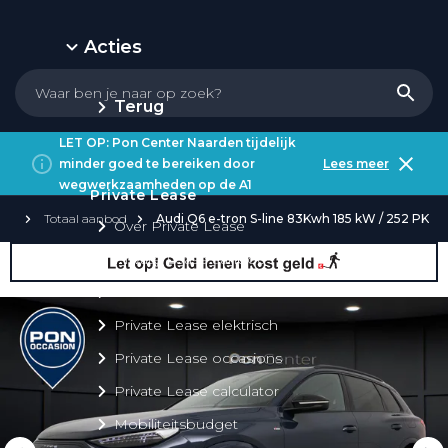
Acties
Terug
LET OP: Pon Center Naarden tijdelijk
minder goed te bereiken door
Lees meer
wegwerkzaamheden op de A1
Private Lease
Totaal aanbod
Audi Q6 e-tron S-line 83Kwh 185 kW / 252 PK
Over Private Lease
Private Lease aanbod
Private Lease acties
Private Lease elektrisch
Private Lease occasions
Private Lease calculator
Mobiliteitsbudget