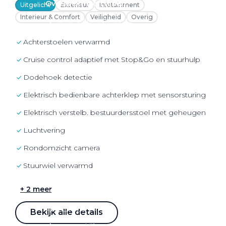
Over elektrisch rijden
Uitgelicht
Exterieur
Infotainment
Interieur & Comfort
Veiligheid
Overig
Over elektrisch rijden
Bijtelling en belastingvoordelen
achterstoelen verwarmd
Onderhoud en kosten
cruise control adaptief met Stop&Go en stuurhulp
Shuttel laadoplossingen
dodehoek detectie
Duurzaamheid
elektrisch bedienbare achterklep met sensorsturing
Voordelen
elektrisch verstelb. bestuurdersstoel met geheugen
Veelgestelde vragen
luchtvering
Aanbod elektrisch
rondomzicht camera
Volkswagen
stuurwiel verwarmd
Audi
+ 2 meer
Škoda
CUPRA
Bekijk alle details
VW Bedrijfswagens