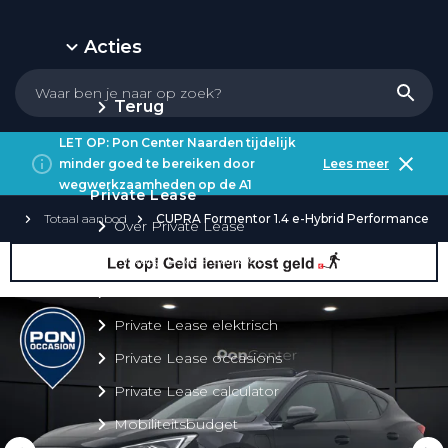
Acties
Terug
LET OP: Pon Center Naarden tijdelijk
minder goed te bereiken door
Lees meer
wegwerkzaamheden op de A1
Private Lease
Totaal aanbod
CUPRA Formentor 1.4 e-Hybrid Performance
Over Private Lease
Private Lease aanbod
Private Lease acties
Private Lease elektrisch
Private Lease occasions
Private Lease calculator
Mobiliteitsbudget