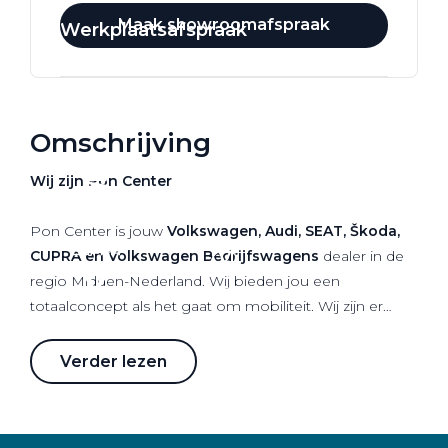
Maak showroomafspraak
Werkplaatsafspraak
Omschrijving
Wij zijn Pon Center
Pon Center is jouw
Volkswagen, Audi, SEAT, Škoda,
CUPRA en Volkswagen Bedrijfswagens
dealer in de
regio Midden-Nederland. Wij bieden jou een
totaalconcept als het gaat om mobiliteit. Wij zijn er
voor verkoop van nieuwe als gebruikte auto's maar
staan ook voor je klaar als het gaat om onderhoud,
Verder lezen
leaseproducten, financieringen, verhuur en schade.
Dagelijks zetten meer dan 750 medewerkers zich 100%
in om jou optimaal mobiel te houden, met plezier en