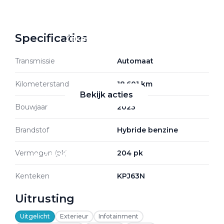
Specificaties
Zakelijke Lease acties
Profiteer van zakelijk
Transmissie
Automaat
voordeel
Kilometerstand
18.601 km
Bekijk acties
Bouwjaar
2023
Brandstof
Hybride benzine
Vermogen (pk)
204 pk
Zakelijk
Kenteken
KPJ63N
Terug
Uitrusting
Uitgelicht
Exterieur
Infotainment