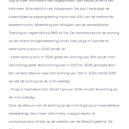
Rijd je meer kilometers dan afgesproken, dan betaal je extra per
kilometer. Brandstof is niet inbegrepen. Na jaar 1 bedraagt de
tussentijdse opzegvergoeding maximaal 40% van de resterende
leasetermijnen. Afbeelding kan afwijken van de werkelijkheid.
Toetsing en registratie bij BKR te Tiel. De overheid bouwt de korting
op de motorrijtuigenbelasting (mrb) voor plug-in hybride en
elektrische auto’s in 2026 verder af.
- Elektrische auto’s: In 2026 geldt een korting van 30% op de mrb.
Vooralsnog geldt deze korting ook in 2027 en 2028, gevolgd door
een verdere afbouw naar een korting van 25% in 2029. Vanaf 2030
vervalt de korting op de mrb volledig.
- Plug-in hybride auto’s: Vanaf 1 januari 2026 vervalt de korting op
de mrb volledig.
Door de afbouw van de korting op de mrb stijgt jouw maandelijkse
leasebedrag. Voor meer informatie, vraag je dealer of
contactpersoon of kijk op de website van de Belastingdienst. De