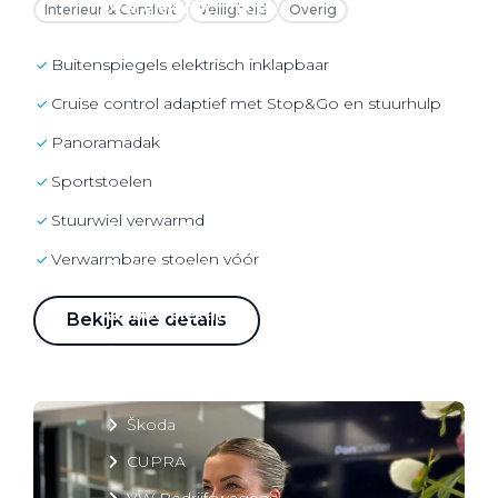
Over elektrisch rijden
Interieur & Comfort
Veiligheid
Overig
Over elektrisch rijden
buitenspiegels elektrisch inklapbaar
Bijtelling en belastingvoordelen
cruise control adaptief met Stop&Go en stuurhulp
Onderhoud en kosten
Panoramadak
Shuttel laadoplossingen
sportstoelen
Duurzaamheid
stuurwiel verwarmd
Voordelen
Verwarmbare stoelen vóór
Veelgestelde vragen
Aanbod elektrisch
Bekijk alle details
Volkswagen
Audi
Škoda
CUPRA
VW Bedrijfswagens