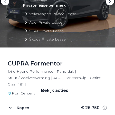
Private lease per merk
Volkswagen Private Lease
Audi Private Lease
SEAT Private Lease
Škoda Private Lease
CUPRA Formentor
Private Lease acties
1.4 e-Hybrid Performance | Pano dak |
Bekijk alle aanbiedingen
Stuur-/Stoelverwarming | ACC | Parkeerhulp | Getint
Glas | 18" |
Bekijk acties
Pon Center Barneveld
€ 26.750
Kopen