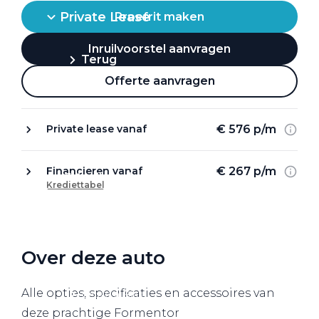
Private Lease
Proefrit maken
Inruilvoorstel aanvragen
Terug
Offerte aanvragen
Direct naar
€ 576 p/m
Private lease vanaf
Website Pon Center Zakelijk
€ 267 p/m
Financieren vanaf
Zakelijke oplossingen
Krediettabel
Lease aanbod
Leasevormen
Berijdersinfo
Over deze auto
Lease acties
Alle opties, specificaties en accessoires van
Lease a Bike
deze prachtige Formentor