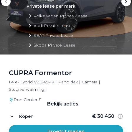
Private lease per merk
Volkswagen Private Lease
Audi Private Lease
SEAT Private Lease
Škoda Private Lease
CUPRA Formentor
Private Lease acties
1.4 e-Hybrid VZ 245PK | Pano dak | Camera |
Bekijk alle aanbiedingen
Stuurverwarming |
Pon Center Barneveld
Bekijk acties
€ 30.450
Kopen
Proefrit maken