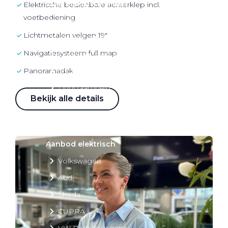
Over elektrisch rijden
Elektrische bedienbare achterklep incl.
voetbediening
Over elektrisch rijden
lichtmetalen velgen 19"
Bijtelling en belastingvoordelen
navigatiesysteem full map
Onderhoud en kosten
Panoramadak
Shuttel laadoplossingen
Duurzaamheid
Bekijk alle details
Voordelen
Veelgestelde vragen
Aanbod elektrisch
Volkswagen
Audi
Škoda
CUPRA
VW Bedrijfswagens