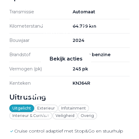
Transmissie
Automaat
Zakelijke Lease acties
Kilometerstand
64.779 km
Profiteer van zakelijk
Bouwjaar
2024
voordeel
Brandstof
Hybride benzine
Bekijk acties
Vermogen (pk)
245 pk
Kenteken
KNJ64R
Zakelijk
Uitrusting
Uitgelicht
Exterieur
Infotainment
Terug
Interieur & Comfort
Veiligheid
Overig
cruise control adaptief met Stop&Go en stuurhulp