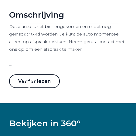
Werkplaatsafspraak
Omschrijving
Deze auto is net binnengekomen en moet nog
geïnspecteerd worden. Je kunt de auto momenteel
alleen op afspraak bekijken. Neem gerust contact met
ons op om een afspraak te maken.
Wij zijn Pon Center
Verder lezen
Pon Center is jouw
Volkswagen, Audi, SEAT, Škoda,
CUPRA en Volkswagen Bedrijfswagens
dealer in de
regio Midden-Nederland. Wij bieden jou een
totaalconcept als het gaat om mobiliteit. Wij zijn er
Bekijken in 360°
voor verkoop van nieuwe als gebruikte auto's maar
staan ook voor je klaar als het gaat om onderhoud,