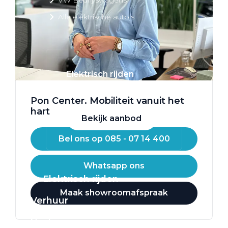
Alle elektrische auto's
Elektrisch rijden
Bekijk ons aanbod
Pon Center. Mobiliteit vanuit het
hart
Bekijk aanbod
Bel ons op 085 - 07 14 400
Whatsapp ons
Elektrisch rijden
Maak showroomafspraak
Verhuur
Vestigingen