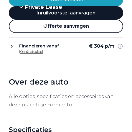
Private Lease
Inruilvoorstel aanvragen
Terug
Offerte aanvragen
€ 304 p/m
Financieren vanaf
Direct naar
Krediettabel
Website Pon Center Zakelijk
Zakelijke oplossingen
Over deze auto
Lease aanbod
Leasevormen
Alle opties, specificaties en accessoires van
Berijdersinfo
deze prachtige Formentor
Lease acties
Lease a Bike
Specificaties