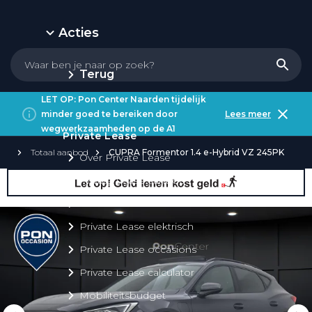
Acties
Terug
LET OP: Pon Center Naarden tijdelijk
minder goed te bereiken door
Lees meer
wegwerkzaamheden op de A1
Private Lease
Totaal aanbod
CUPRA Formentor 1.4 e-Hybrid VZ 245PK
Over Private Lease
Private Lease aanbod
Private Lease acties
Private Lease elektrisch
Private Lease occasions
Private Lease calculator
Mobiliteitsbudget