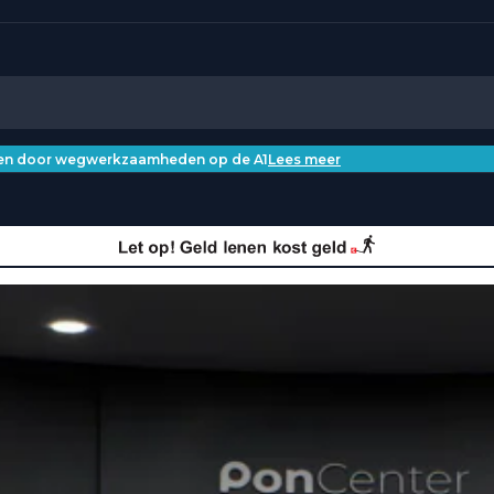
iken door wegwerkzaamheden op de A1
Lees meer