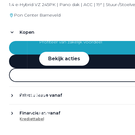
1.4 e-Hybrid VZ 245PK | Pano dak | ACC | 19" | Stuur-/Stoel
Pon Center Barneveld
Kopen
Zakelijke Lease acties
Profiteer van zakelijk voordeel
Bekijk acties
Zakelijk
Private lease vanaf
Terug
Financieren vanaf
Krediettabel