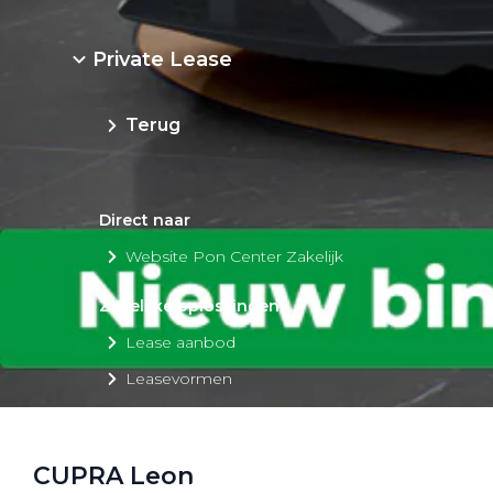
Private Lease
Terug
Direct naar
Website Pon Center Zakelijk
Zakelijke oplossingen
Lease aanbod
Leasevormen
Berijdersinfo
Lease acties
CUPRA Leon
Lease a Bike