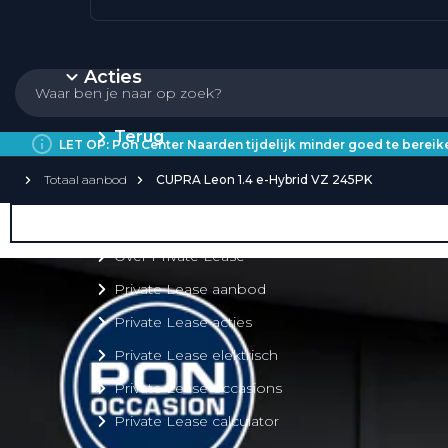
Acties
Terug
LET OP: Pon Center Naarden tijdelijk minder goed te bere
Totaal aanbod
CUPRA Leon 1.4 e-Hybrid VZ 245PK
Private Lease
Over Private Lease
Private Lease aanbod
Private Lease acties
Private Lease elektrisch
Private Lease occasions
Private Lease calculator