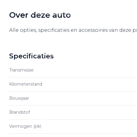
Over elektrisch rijden
Over deze auto
Over elektrisch rijden
Bijtelling en belastingvoordelen
Alle opties, specificaties en accessoires van deze
Onderhoud en kosten
Shuttel laadoplossingen
Duurzaamheid
Specificaties
Voordelen
Transmissie
Veelgestelde vragen
Kilometerstand
Aanbod elektrisch
Bouwjaar
Volkswagen
Audi
Brandstof
Škoda
Vermogen (pk)
CUPRA