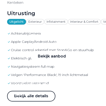
VW Bedrijfswagens
Kenteken
Alle elektrische auto's
Uitrusting
Uitgelicht
Exterieur
Infotainment
Interieur & Comfort
V
achteruitrijcamera
Elektrisch rijden
Apple Carplay/Android Auto
Bekijk ons aanbod
cruise control adaptief met Stop&Go en stuurhulp
Bekijk aanbod
elektrisch glazen panorama-dak
navigatiesysteem full map
Velgen 'Performance Black', 19 inch lichtmetaal
voorstoelen verwarmd
Elektrisch rijden
Verhuur
Bekijk alle details
Vestigingen